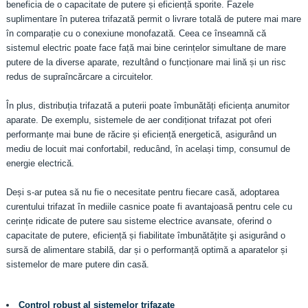
beneficia de o capacitate de putere și eficiență sporite. Fazele
suplimentare în puterea trifazată permit o livrare totală de putere mai mare
în comparație cu o conexiune monofazată. Ceea ce înseamnă că
sistemul electric poate face față mai bine cerințelor simultane de mare
putere de la diverse aparate, rezultând o funcționare mai lină și un risc
redus de supraîncărcare a circuitelor.
În plus, distribuția trifazată a puterii poate îmbunătăți eficiența anumitor
aparate. De exemplu, sistemele de aer condiționat trifazat pot oferi
performanțe mai bune de răcire și eficiență energetică, asigurând un
mediu de locuit mai confortabil, reducând, în același timp, consumul de
energie electrică.
Deși s-ar putea să nu fie o necesitate pentru fiecare casă, adoptarea
curentului trifazat în mediile casnice poate fi avantajoasă pentru cele cu
cerințe ridicate de putere sau sisteme electrice avansate, oferind o
capacitate de putere, eficiență și fiabilitate îmbunătățite şi asigurând o
sursă de alimentare stabilă, dar și o performanță optimă a aparatelor și
sistemelor de mare putere din casă.
Control robust al sistemelor trifazate