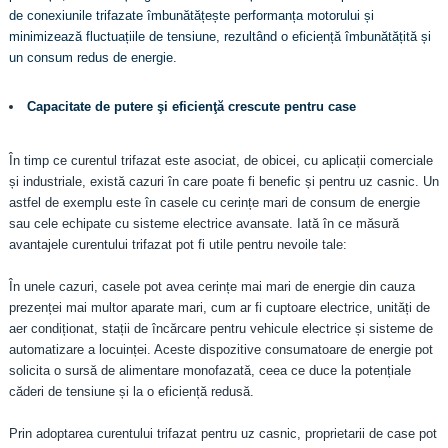
de conexiunile trifazate îmbunătățește performanța motorului și
minimizează fluctuațiile de tensiune, rezultând o eficiență îmbunătățită și
un consum redus de energie.
Capacitate de putere şi eficienţă crescute pentru case
În timp ce curentul trifazat este asociat, de obicei, cu aplicații comerciale
și industriale, există cazuri în care poate fi benefic și pentru uz casnic. Un
astfel de exemplu este în casele cu cerințe mari de consum de energie
sau cele echipate cu sisteme electrice avansate. Iată în ce măsură
avantajele curentului trifazat pot fi utile pentru nevoile tale:
În unele cazuri, casele pot avea cerințe mai mari de energie din cauza
prezenței mai multor aparate mari, cum ar fi cuptoare electrice, unități de
aer condiționat, stații de încărcare pentru vehicule electrice și sisteme de
automatizare a locuinței. Aceste dispozitive consumatoare de energie pot
solicita o sursă de alimentare monofazată, ceea ce duce la potențiale
căderi de tensiune și la o eficiență redusă.
Prin adoptarea curentului trifazat pentru uz casnic, proprietarii de case pot