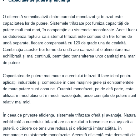
Capacitate de putere şi eficienţă
O diferență semnificativă dintre curentul monofazat și trifazat este
capacitatea lor de putere. Sistemele trifazate pot furniza capacități de
putere mult mai mari, în comparație cu sistemele monofazate. Acest lucru
se datorează faptului că sistemul trifazat este compus din trei forme de
undă separate, fiecare compensată cu 120 de grade una de cealaltă.
Combinația acestor trei forme de undă are ca rezultat o alimentare mai
echilibrată și mai continuă, permițând transmiterea unor cantități mai mari
de putere.
Capacitatea de putere mai mare a curentului trifazat îl face ideal pentru
aplicații industriale și comerciale în care mașinile grele și echipamentele
de mare putere sunt comune. Curentul monofazat, pe de altă parte, este
utilizat în mod obișnuit în medii rezidențiale, unde cerințele de putere sunt
relativ mai mici.
În ceea ce privește eficiența, sistemele trifazate oferă și avantaje. Natura
echilibrată a curentului trifazat are ca rezultat o transmisie mai uşoară a
puterii, o cădere de tensiune redusă și o eficiență îmbunătățită, în
comparație cu sistemele monofazate. Această eficiență este deosebit de