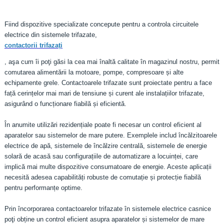
Fiind dispozitive specializate concepute pentru a controla circuitele
electrice din sistemele trifazate,
contactorii trifazaţi
, aşa cum îi poţi găsi la cea mai înaltă calitate în magazinul nostru, permit
comutarea alimentării la motoare, pompe, compresoare și alte
echipamente grele. Contactoarele trifazate sunt proiectate pentru a face
față cerințelor mai mari de tensiune și curent ale instalațiilor trifazate,
asigurând o funcționare fiabilă și eficientă.
În anumite utilizări rezidențiale poate fi necesar un control eficient al
aparatelor sau sistemelor de mare putere. Exemplele includ încălzitoarele
electrice de apă, sistemele de încălzire centrală, sistemele de energie
solară de acasă sau configurațiile de automatizare a locuinței, care
implică mai multe dispozitive consumatoare de energie. Aceste aplicații
necesită adesea capabilități robuste de comutație și protecție fiabilă
pentru performanțe optime.
Prin încorporarea contactoarelor trifazate în sistemele electrice casnice
poţi obține un control eficient asupra aparatelor și sistemelor de mare