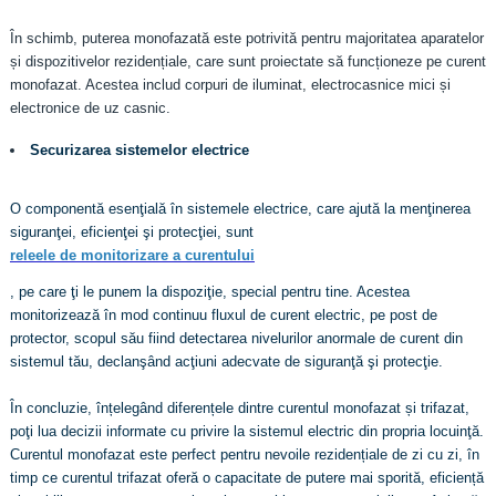
În schimb, puterea monofazată este potrivită pentru majoritatea aparatelor
și dispozitivelor rezidențiale, care sunt proiectate să funcționeze pe curent
monofazat. Acestea includ corpuri de iluminat, electrocasnice mici și
electronice de uz casnic.
Securizarea sistemelor electrice
O componentă esenţială în sistemele electrice, care ajută la menţinerea
siguranţei, eficienţei şi protecţiei, sunt
releele de monitorizare a curentului
, pe care ţi le punem la dispoziţie, special pentru tine. Acestea
monitorizează în mod continuu fluxul de curent electric, pe post de
protector, scopul său fiind detectarea nivelurilor anormale de curent din
sistemul tău, declanşând acţiuni adecvate de siguranţă şi protecţie.
În concluzie, înțelegând diferențele dintre curentul monofazat și trifazat,
poţi lua decizii informate cu privire la sistemul electric din propria locuinţă.
Curentul monofazat este perfect pentru nevoile rezidențiale de zi cu zi, în
timp ce curentul trifazat oferă o capacitate de putere mai sporită, eficiență