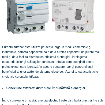
Curentul trifazat este utilizat pe scară largă în medii comerciale și
industriale, datorită capacității sale de a furniza capacități de putere mai
mari și de a facilita distribuirea eficientă a energiei. Înțelegerea
caracteristicilor și aplicațiilor curentului trifazat este esenţială pentru
profesioniștii care lucrează în aceste sectoare, dar şi pentru clienţii
beneficiari ai unor astfel de sisteme electrice. Vezi şi tu caracteristicile
cheie ale curentului trifazat:
Conexiune trifazată: distribuţie îmbunătăţită a energiei
Într-o conexiune trifazată, energia electrică este distribuită prin trei fire sub