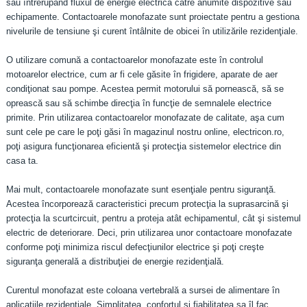
sau întrerupând fluxul de energie electrică către anumite dispozitive sau
echipamente. Contactoarele monofazate sunt proiectate pentru a gestiona
nivelurile de tensiune şi curent întâlnite de obicei în utilizările rezidenţiale.
O utilizare comună a contactoarelor monofazate este în controlul
motoarelor electrice, cum ar fi cele găsite în frigidere, aparate de aer
condiţionat sau pompe. Acestea permit motorului să pornească, să se
oprească sau să schimbe direcţia în funcţie de semnalele electrice
primite. Prin utilizarea contactoarelor monofazate de calitate, aşa cum
sunt cele pe care le poţi găsi în magazinul nostru online, electricon.ro,
poţi asigura funcţionarea eficientă şi protecţia sistemelor electrice din
casa ta.
Mai mult, contactoarele monofazate sunt esenţiale pentru siguranţă.
Acestea încorporează caracteristici precum protecţia la suprasarcină şi
protecţia la scurtcircuit, pentru a proteja atât echipamentul, cât şi sistemul
electric de deteriorare. Deci, prin utilizarea unor contactoare monofazate
conforme poţi minimiza riscul defecţiunilor electrice şi poţi creşte
siguranţa generală a distribuţiei de energie rezidenţială.
Curentul monofazat este coloana vertebrală a sursei de alimentare în
aplicațiile rezidențiale. Simplitatea, confortul și fiabilitatea sa îl fac