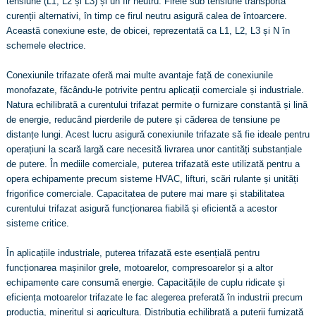
tensiune (L1, L2 și L3) și un fir neutru. Firele sub tensiune transportă
curenții alternativi, în timp ce firul neutru asigură calea de întoarcere.
Această conexiune este, de obicei, reprezentată ca L1, L2, L3 și N în
schemele electrice.
Conexiunile trifazate oferă mai multe avantaje față de conexiunile
monofazate, făcându-le potrivite pentru aplicații comerciale și industriale.
Natura echilibrată a curentului trifazat permite o furnizare constantă și lină
de energie, reducând pierderile de putere și căderea de tensiune pe
distanțe lungi. Acest lucru asigură conexiunile trifazate să fie ideale pentru
operațiuni la scară largă care necesită livrarea unor cantități substanțiale
de putere. În mediile comerciale, puterea trifazată este utilizată pentru a
opera echipamente precum sisteme HVAC, lifturi, scări rulante și unități
frigorifice comerciale. Capacitatea de putere mai mare și stabilitatea
curentului trifazat asigură funcționarea fiabilă și eficientă a acestor
sisteme critice.
În aplicațiile industriale, puterea trifazată este esențială pentru
funcționarea mașinilor grele, motoarelor, compresoarelor și a altor
echipamente care consumă energie. Capacitățile de cuplu ridicate și
eficiența motoarelor trifazate le fac alegerea preferată în industrii precum
producția, mineritul și agricultura. Distribuția echilibrată a puterii furnizată