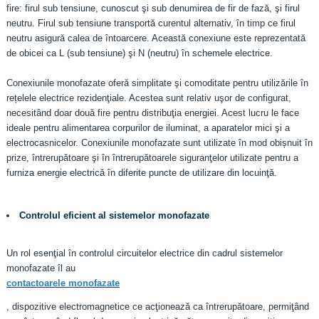
fire: firul sub tensiune, cunoscut şi sub denumirea de fir de fază, şi firul
neutru. Firul sub tensiune transportă curentul alternativ, în timp ce firul
neutru asigură calea de întoarcere. Această conexiune este reprezentată
de obicei ca L (sub tensiune) şi N (neutru) în schemele electrice.
Conexiunile monofazate oferă simplitate şi comoditate pentru utilizările în
rețelele electrice rezidenţiale. Acestea sunt relativ uşor de configurat,
necesitând doar două fire pentru distribuţia energiei. Acest lucru le face
ideale pentru alimentarea corpurilor de iluminat, a aparatelor mici şi a
electrocasnicelor. Conexiunile monofazate sunt utilizate în mod obișnuit în
prize, întrerupătoare şi în întrerupătoarele siguranţelor utilizate pentru a
furniza energie electrică în diferite puncte de utilizare din locuinţă.
Controlul eficient al sistemelor monofazate
Un rol esenţial în controlul circuitelor electrice din cadrul sistemelor
monofazate îl au
contactoarele monofazate
, dispozitive electromagnetice ce acţionează ca întrerupătoare, permiţând