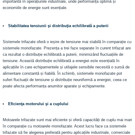
importantă în operațiunile industriale, unde performanța optimă și
economiile de energie sunt esențiale.
Stabilitatea tensiunii şi distribuţia echilibrată a puterii
Sistemele trifazate oferă o ieșire de tensiune mai stabilă în comparație cu
sistemele monofazate. Prezența a trei faze separate în curent trifazat are
ca rezultat o distribuție echilibrată a puterii, minimizând fluctuațiile de
tensiune. Această distribuție echilibrată a energiei este esențială în
aplicațiile în care echipamentele și utilajele sensibile necesită o sursă de
alimentare constantă și fiabilă. În schimb, sistemele monofazate pot
suferi fluctuații de tensiune și distribuție neuniformă a energiei, ceea ce
poate afecta performanța anumitor aparate și echipamente.
Eficienţa motorului şi a cuplului
Motoarele trifazate sunt mai eficiente și oferă capacități de cuplu mai mari
în comparație cu motoarele monofazate. Acest lucru face ca sistemele
trifazate să fie alegerea preferată pentru aplicațiile industriale, comerciale