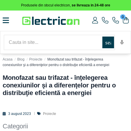
Produsele din stocul electricon,
se livreaza in 24-48 ore
0
search
dget_block","t":"module:ps_customersignin\/ps_customersignin-
SCESIEND_
Acasa
Blog
Proiecte
Monofazat sau trifazat - înţelegerea
conexiunilor şi a diferenţelor pentru o distribuţie eficientă a energiei
Monofazat sau trifazat - înţelegerea
conexiunilor şi a diferenţelor pentru o
distribuţie eficientă a energiei
3 august 2023
Proiecte
Categorii