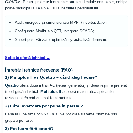
GX/VRM
. Pentru proiecte industriale sau rezidențiale complexe, echipa
poate participa la FAT/SAT și la instruirea personalului.
Audit energetic și dimensionare MPPT/Invertor/Baterii;
Configurare Modbus/MQTT, integrare SCADA;
Suport post-vânzare, optimizări și actualizări firmware.
Solicită ofertă tehnică →
Întrebări tehnice frecvente (FAQ)
1) Multiplus II vs Quattro – când aleg fiecare?
Quattro
oferă două intrări AC (rețea+generator) și două ieșiri; e preferat
în off-grid/industrial.
Multiplus II
acoperă majoritatea aplicațiilor
rezidențiale/hibrid cu cost total mai mic.
2) Câte invertoare pot pune în paralel?
Până la 6 pe fază prin
VE.Bus
. Se pot crea sisteme trifazate prin
grupare pe faze.
3) Pot lucra fără baterii?