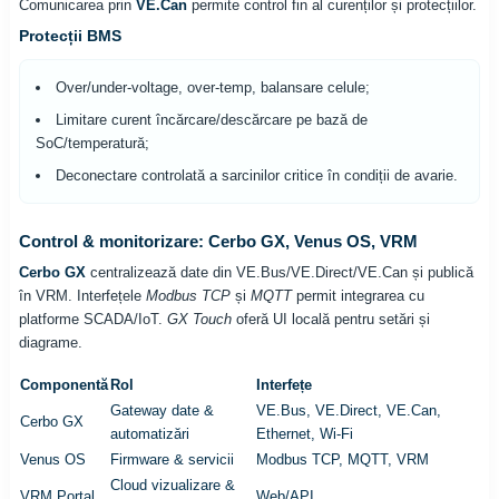
Comunicarea prin
VE.Can
permite control fin al curenților și protecțiilor.
Protecții BMS
Over/under-voltage, over-temp, balansare celule;
Limitare curent încărcare/descărcare pe bază de
SoC/temperatură;
Deconectare controlată a sarcinilor critice în condiții de avarie.
Control & monitorizare: Cerbo GX, Venus OS, VRM
Cerbo GX
centralizează date din VE.Bus/VE.Direct/VE.Can și publică
în VRM. Interfețele
Modbus TCP
și
MQTT
permit integrarea cu
platforme SCADA/IoT.
GX Touch
oferă UI locală pentru setări și
diagrame.
Componentă
Rol
Interfețe
Gateway date &
VE.Bus, VE.Direct, VE.Can,
Cerbo GX
automatizări
Ethernet, Wi-Fi
Venus OS
Firmware & servicii
Modbus TCP, MQTT, VRM
Cloud vizualizare &
VRM Portal
Web/API