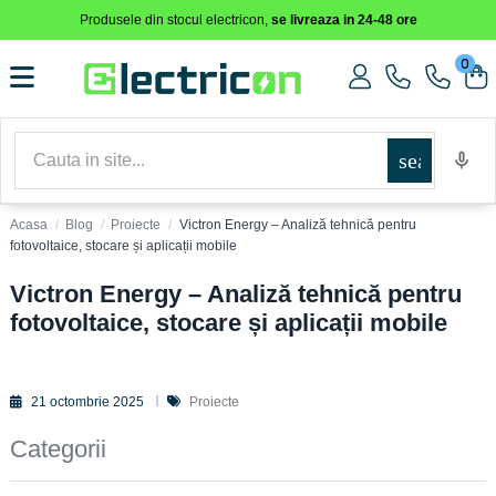
Produsele din stocul electricon,
se livreaza in 24-48 ore
0
search
dget_block","t":"module:ps_customersignin\/ps_customersignin-
SCESIEND_
Acasa
Blog
Proiecte
Victron Energy – Analiză tehnică pentru
fotovoltaice, stocare și aplicații mobile
Victron Energy – Analiză tehnică pentru
fotovoltaice, stocare și aplicații mobile
21 octombrie 2025
Proiecte
Categorii