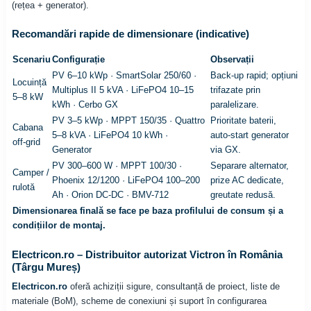
(rețea + generator).
Recomandări rapide de dimensionare (indicative)
Scenariu
Configurație
Observații
PV 6–10 kWp · SmartSolar 250/60 ·
Back-up rapid; opțiuni
Locuință
Multiplus II 5 kVA · LiFePO4 10–15
trifazate prin
5–8 kW
kWh · Cerbo GX
paralelizare.
PV 3–5 kWp · MPPT 150/35 · Quattro
Prioritate baterii,
Cabana
5–8 kVA · LiFePO4 10 kWh ·
auto-start generator
off-grid
Generator
via GX.
PV 300–600 W · MPPT 100/30 ·
Separare alternator,
Camper /
Phoenix 12/1200 · LiFePO4 100–200
prize AC dedicate,
rulotă
Ah · Orion DC-DC · BMV-712
greutate redusă.
Dimensionarea finală se face pe baza profilului de consum și a
condițiilor de montaj.
Electricon.ro – Distribuitor autorizat Victron în România
(Târgu Mureș)
Electricon.ro
oferă achiziții sigure, consultanță de proiect, liste de
materiale (BoM), scheme de conexiuni și suport în configurarea