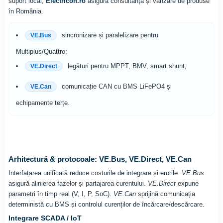
suport local,
Electricon.ro
asigură consultanță și vanzare de produse
în România.
sincronizare și paralelizare pentru
VE.Bus
Multiplus/Quattro;
legături pentru MPPT, BMV, smart shunt;
VE.Direct
comunicație CAN cu BMS LiFePO4 și
VE.Can
echipamente terțe.
Arhitectură & protocoale: VE.Bus, VE.Direct, VE.Can
Interfațarea unificată reduce costurile de integrare și erorile.
VE.Bus
asigură alinierea fazelor și partajarea curentului.
VE.Direct
expune
parametri în timp real (V, I, P, SoC).
VE.Can
sprijină comunicația
deterministă cu BMS și controlul curenților de încărcare/descărcare.
Integrare SCADA / IoT