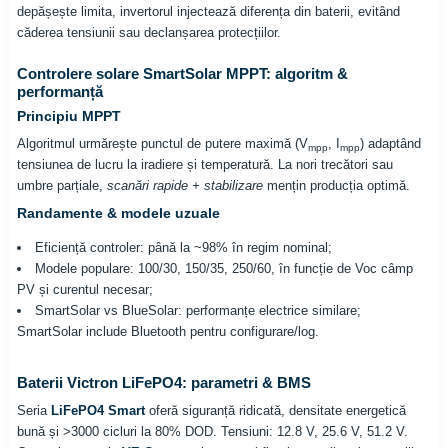
depășește limita, invertorul injectează diferența din baterii, evitând
căderea tensiunii sau declanșarea protecțiilor.
Controlere solare SmartSolar MPPT: algoritm &
performanță
Principiu MPPT
Algoritmul urmărește punctul de putere maximă (V
, I
) adaptând
mpp
mpp
tensiunea de lucru la iradiere și temperatură. La nori trecători sau
umbre parțiale,
scanări rapide + stabilizare
mențin producția optimă.
Randamente & modele uzuale
Eficiență controler: până la ~98% în regim nominal;
Modele populare: 100/30, 150/35, 250/60, în funcție de Voc câmp
PV și curentul necesar;
SmartSolar vs BlueSolar: performanțe electrice similare;
SmartSolar include Bluetooth pentru configurare/log.
Baterii Victron LiFePO4: parametri & BMS
Seria
LiFePO4 Smart
oferă siguranță ridicată, densitate energetică
bună și >3000 cicluri la 80% DOD. Tensiuni: 12.8 V, 25.6 V, 51.2 V.