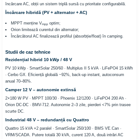
încărcare AC, obții un sistem triplă sursă cu prioritate configurabilă.
Încărcare hibridă (PV + alternator + AC)
MPPT menține V
optim;
mpp
Orion limitează curentul din alternator;
Încărcătorul AC finalizează profilul (absorbție/float) în camping.
Studii de caz tehnice
Rezidențial hibrid 10 kWp / 48 V
PV 10 kWp · SmartSolar 250/60 · Multiplus II 5 kVA · LiFePO4 15 kWh
· Cerbo GX. Eficiență globală ~92%, back-up instant, autoconsum
anual 70–80%.
Camper 12 V – autonomie extinsă
2×180 W PV · MPPT 100/30 · Phoenix 12/1200 · LiFePO4 200 Ah ·
Orion DC-DC · BMV-712. Autonomie 2–3 zile, pierderi <7% prin trasee
scurte DC.
Industrial 48 V – redundanță cu Quattro
Quattro 15 kVA ×2 paralel · SmartSolar 250/100 · BMS VE.Can ·
VRM/SCADA. Putere totală 30 kVA, curent 120 A, două intrări AC