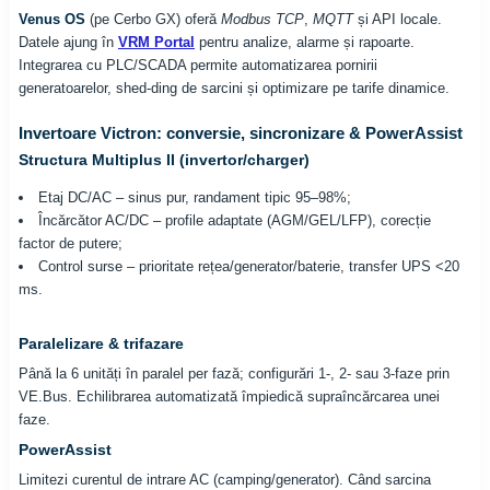
Venus OS
(pe Cerbo GX) oferă
Modbus TCP
,
MQTT
și API locale.
Datele ajung în
VRM Portal
pentru analize, alarme și rapoarte.
Integrarea cu PLC/SCADA permite automatizarea pornirii
generatoarelor, shed-ding de sarcini și optimizare pe tarife dinamice.
Invertoare Victron: conversie, sincronizare & PowerAssist
Structura Multiplus II (invertor/charger)
Etaj DC/AC – sinus pur, randament tipic 95–98%;
Încărcător AC/DC – profile adaptate (AGM/GEL/LFP), corecție
factor de putere;
Control surse – prioritate rețea/generator/baterie, transfer UPS <20
ms.
Paralelizare & trifazare
Până la 6 unități în paralel per fază; configurări 1-, 2- sau 3-faze prin
VE.Bus. Echilibrarea automatizată împiedică supraîncărcarea unei
faze.
PowerAssist
Limitezi curentul de intrare AC (camping/generator). Când sarcina