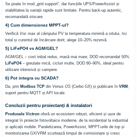
Se poate în mod „grid support”, dar funcțiile UPS/PowerAssist și
stabilitatea la variații rapide sunt limitate. Pentru back-up autentic,
recomandată stocare.
4) Cum dimensionez MPPT-ul?
Verifică
Voc max
al câmpului PV la temperatura minimă a sitului,
Isc
total și curentul de încărcare dorit; alege 10–20% rezervă.
5) LiFePO4 vs AGM/GEL?
AGM/GEL – cost inițial redus, masă mai mare, DOD recomandat 50%.
LiFePO4
– greutate mică, cicluri multe, DOD 80–90%, ideal pentru
utilizare intensivă și campere.
6) Pot integra cu SCADA?
Da, prin
Modbus TCP
din
Venus OS
(Cerbo GX) și publicare în
VRM
;
suport pentru MQTT și API locale.
Concluzii pentru proiectanți & instalatori
Produsele Victron
oferă un ecosistem robust, eficient și ușor de
integrat în proiecte fotovoltaice moderne, de la rezidențial la industrial
și aplicații mobile. Paralelizarea, PowerAssist, MPPT-urile de top și
monitorizarea GX/VRM scurtează timpul de comisionare și cresc