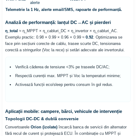
alerte
Telemetrie la 1 Hz, alerte email/SMS, rapoarte de performanță.
Analiză de performanță: lanțul DC→AC și pierderi
η_total
≈ η_MPPT × η_cabluri_DC × η_invertor × η_cabluri_AC.
Exemplu practic: 0.98 × 0.99 × 0.96 × 0.99 ≈
0.92
. Optimizarea se
face prin secțiuni corecte de cablu, trasee scurte DC, tensionarea
corectă a stringurilor (Voc la rece) și setări adecvate ale invertorului.
Verifică căderea de tensiune <3% pe traseele DC/AC;
Respectă curenții max. MPPT și Voc la temperaturi minime;
Activează funcții eco/sleep pentru consum în gol redus.
Aplicații mobile: campere, bărci, vehicule de intervenție
Topologii DC-DC & dublă conversie
Convertoarele
Orion (izolate)
încarcă banca de servicii din alternator
fără recul de curent și protejează ECU. În combinație cu MPPT și