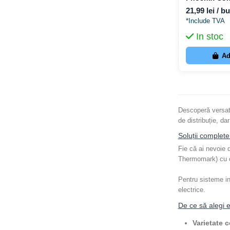
21,99 lei / b
*Include TVA
In stoc
Ad
Descoperă versat
de distribuție, da
Soluții complete
Fie că ai nevoie
Thermomark) cu com
Pentru sisteme in
electrice.
De ce să alegi e
Varietate 