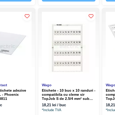
tact
Wago
Wag
tichete adezive
Etichete - 10 buc x 10 randuri -
Etich
 - Phoenix
compatibila cu cleme sir
compa
3811
TopJob S de 2.5/4 mm² sub
TopJo
forma de card numeric - Wago
forma
uc
18,21 lei / buc
18,21
793-5502
Wago
*Include TVA
*Incl