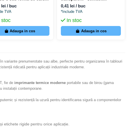
- Wago 793-3501
ROD0000525
 lei / buc
0,41 lei / buc
ude TVA
*Include TVA
 stoc
In stoc
Adauga in cos
Adauga in cos
n variante prenumerotate sau albe, perfecte pentru organizarea în tablouri
istență ridicată pentru aplicații industriale moderne.
T, fie de
imprimante termice moderne
portabile sau de birou (gama
ru instalații contemporane.
uternic și rezistență la uzură pentru identificarea sigură a componentelor
i etichete rigide pentru orice aplicație.