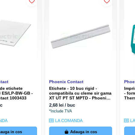
tact
Phoenix Contact
Phoe
de etichete
Etichete - 10 buc rigid -
Impri
8 ES/LP-BW-GB -
compatibila cu cleme sir gama
- for
tact 1003433
XT UT PT ST MPTD - Phoenix
Ther
Contact 0808642
Cont
uc
2,68 lei / buc
*Include TVA
NDA
LA COMANDA
LA
auga in cos
Adauga in cos