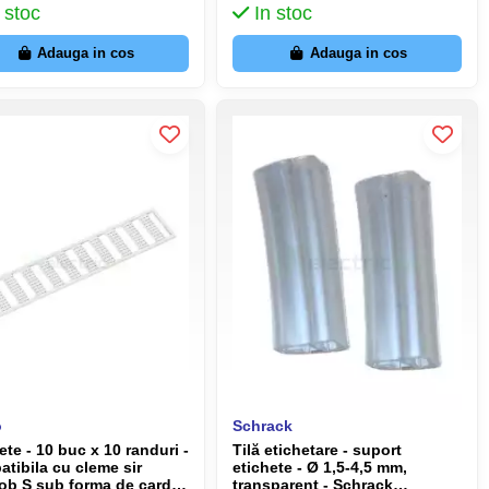
 stoc
In stoc
Adauga in cos
Adauga in cos
o
Schrack
ete - 10 buc x 10 randuri -
Tilă etichetare - suport
tibila cu cleme sir
etichete - Ø 1,5-4,5 mm,
ob S sub forma de card
transparent - Schrack