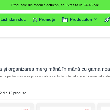
Produsele din stocul electricon,
se livreaza in 24-48 ore
Lichidări stoc
Promoții
Producători
rea și organizarea merg mână în mână cu gama no
fectă pentru marcarea profesională a cablurilor, clemelor și echipamentelor el
2 din 12 produse