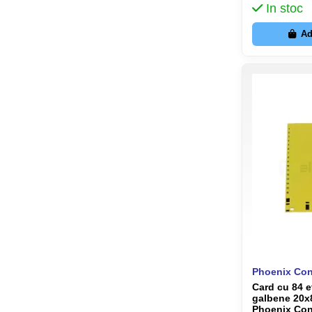
In stoc
Ad
Phoenix Con
Card cu 84 e
galbene 20x
Phoenix Con