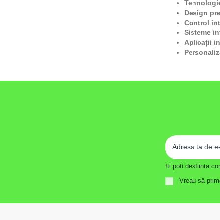
Tehnologi
Design pr
Control int
Sisteme in
Aplicații i
Personaliz
Iti poti desfiinta 
Vreau să prime