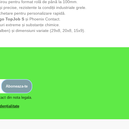
birou pentru format rolă de până la 100mm.
i precise, rezistente la condiții industriale grele.
chetare pentru personalizare rapidă.
go TopJob S
și Phoenix Contact.
turi extreme și substanțe chimice.
galben) și dimensiuni variate (29x8, 20x8, 15x9).
Aboneaza-te
act din nota legala.
dențialitate