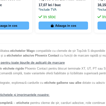
forma de card alb - Wago 793-
alb 
uc
17,07 lei / buc
16,15
5501
*Include TVA
*Incl
In stoc
In
auga in cos
Adauga in cos
ilitatea
etichetelor Wago
compatibile cu clemele de șir TopJob S disponibile î
r și a
etichetelor adezive Phoenix Contact
cu funcții de marcare rapidă și rez
 pentru toate tipurile de aplicații de marcare
 de
etichete rigide
Phoenix Contact pentru blocuri terminale XT, UT, PT sau S
andă simplă, toate variantele oferă fiabilitate și lizibilitate superioară pent
tegrate, explorează cardurile cu
etichete galbene sau albe
dotate cu adeziv p
tichetele și imprimantele noastre:
completă
–
etichete
pentru cleme de șir, carduri adezive, role continue ș