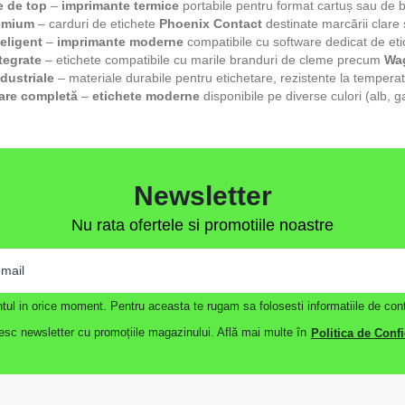
e de top
–
imprimante termice
portabile pentru format cartuș sau de 
emium
– carduri de etichete
Phoenix Contact
destinate marcării clare ș
eligent
–
imprimante moderne
compatibile cu software dedicat de eti
tegrate
– etichete compatibile cu marile branduri de cleme precum
Wa
ndustriale
– materiale durabile pentru etichetare, rezistente la tempera
are completă
–
etichete moderne
disponibile pe diverse culori (alb, 
Newsletter
Nu rata ofertele si promotiile noastre
contul in orice moment. Pentru aceasta te rugam sa folosesti informatiile de cont
sc newsletter cu promoțiile magazinului. Află mai multe în
Politica de Confi