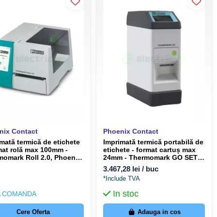
nix Contact
Phoenix Contact
mată termică de etichete
Imprimată termică portabilă de
mat rolă max 100mm -
etichete - format cartuș max
momark Roll 2.0, Phoenix
24mm - Thermomark GO SET,
act, 1085260
Phoenix Contact, 1221548
3.467,28 lei / buc
*Include TVA
In stoc
 COMANDA
Cere Oferta
Adauga in cos