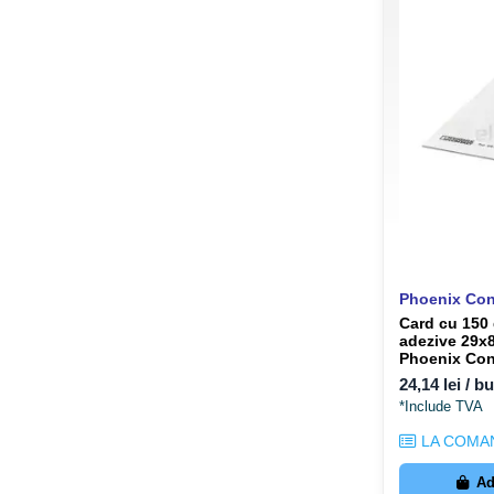
Phoenix Con
Card cu 150 
adezive 29x
Phoenix Con
24,14 lei / b
*Include TVA
LA COMA
Ad