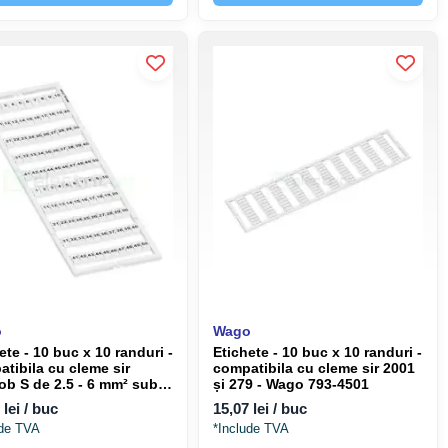
o
Wago
ete - 10 buc x 10 randuri -
Etichete - 10 buc x 10 randuri -
tibila cu cleme sir
compatibila cu cleme sir 2001
b S de 2.5 - 6 mm² sub
și 279 - Wago 793-4501
 de 2x seturi 1 - 50 -
 lei / buc
15,07 lei / buc
 793-5566
ude TVA
*Include TVA