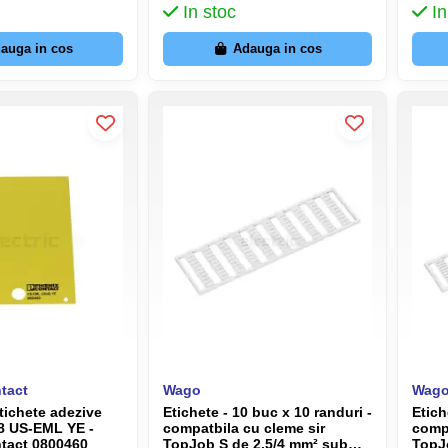
In stoc
In
auga in cos
Adauga in cos
tact
Wago
Wag
tichete adezive
Etichete - 10 buc x 10 randuri -
Etich
8 US-EML YE -
compatbila cu cleme sir
compa
tact 0800460
TopJob S de 2.5/4 mm² sub
TopJ