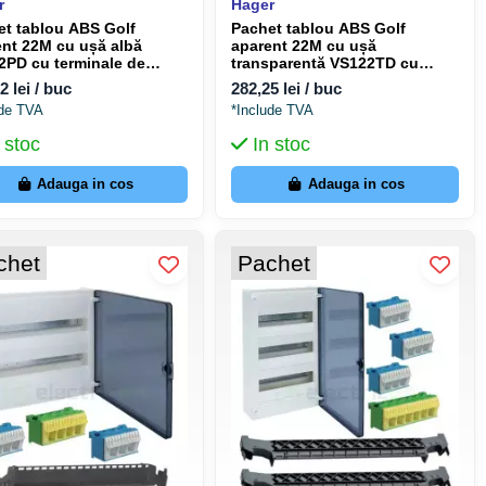
r
Hager
et tablou ABS Golf
Pachet tablou ABS Golf
ent 22M cu ușă albă
aparent 22M cu ușă
2PD cu terminale de
transparentă VS122TD cu
mântare QuickConnect
terminale de împământare
2 lei / buc
282,25 lei / buc
QuickConnect
ude TVA
*Include TVA
 stoc
In stoc
Adauga in cos
Adauga in cos
chet
Pachet