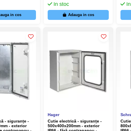
In stoc
In
auga in cos
Adauga in cos
Hager
Schr
că - siguranțe -
Cutie electrică - siguranțe -
Cutie
mm - exterior
500x400x200mm - exterior
800x80
de contrapanou -
IP66 - fără contrapanou -
IP66 