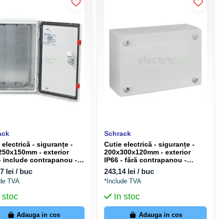
ack
Schrack
 electrică - siguranțe -
Cutie electrică - siguranțe -
250x150mm - exterior
200x300x120mm - exterior
- include contrapanou -
IP66 - fără contrapanou -
ack WSA3525150
Schrack WKA203012
7 lei / buc
243,14 lei / buc
ude TVA
*Include TVA
 stoc
In stoc
Adauga in cos
Adauga in cos