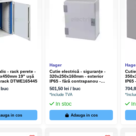
Hager
Hage
ic - rack perete -
Cutie electrică - siguranțe -
Cutie
0x450mm 19" ușă
320x250x160mm - exterior
350x
hrack DTWE165445
IP65 - fără contrapanou -
IP65 
Hager Orion+ FL102A
Hage
/ buc
501,50 lei / buc
704,8
*Include TVA
*Incl
In stoc
In
auga in cos
Adauga in cos