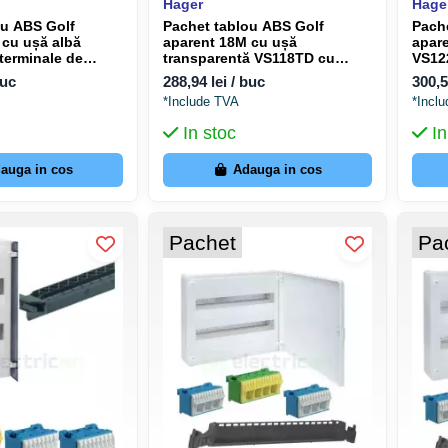
Hager
Hage
ou ABS Golf
Pachet tablou ABS Golf
Pach
 cu ușă albă
aparent 18M cu ușă
apar
terminale de
transparentă VS118TD cu
VS12
e QuickConnect
terminale de împământare
împă
buc
288,94 lei / buc
300,5
QuickConnect
*Include TVA
*Incl
In stoc
In
auga in cos
Adauga in cos
Pachet
Pa