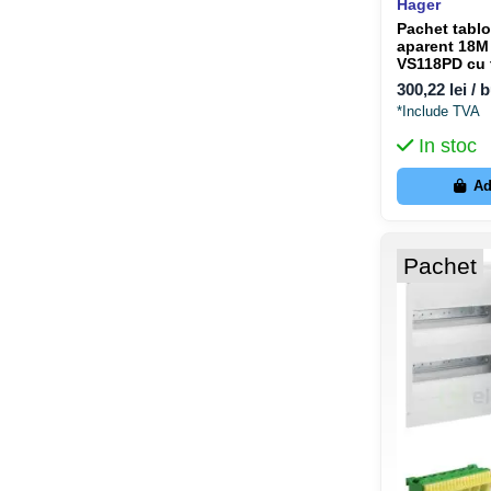
Hager
Pachet tabl
aparent 18M
VS118PD cu 
împământar
300,22 lei / 
*Include TVA
In stoc
Ad
Pachet