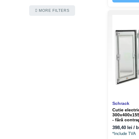
MORE FILTERS
Schrack
Cutie electri
300x400x155
- fără contr
WKA304015
398,40 lei / 
*Include TVA