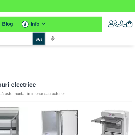
Blog
Info
search
ouri electrice
 că este montat în interior sau exterior.