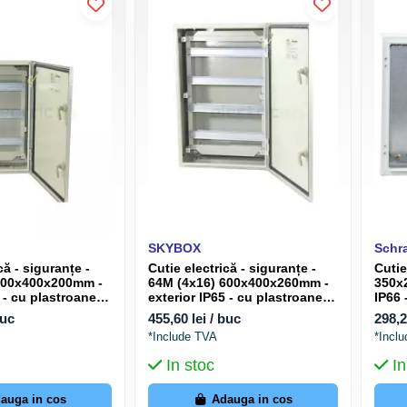
SKYBOX
Schr
că - siguranțe -
Cutie electrică - siguranțe -
Cutie
500x400x200mm -
64M (4x16) 600x400x260mm -
350x
 - cu plastroane -
exterior IP65 - cu plastroane -
IP66 
Y510
SKYBOX SKY511
Schr
buc
455,60 lei / buc
298,2
*Include TVA
*Incl
In stoc
In
auga in cos
Adauga in cos