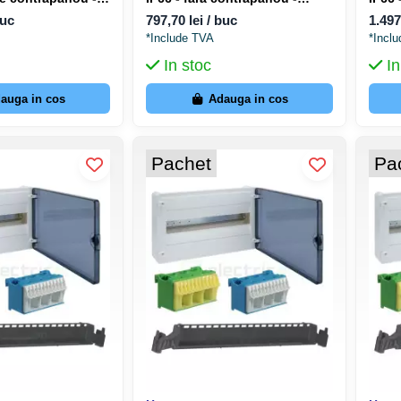
A5030210
Hager Orion+ FL263B
Schr
buc
797,70 lei / buc
1.497
*Include TVA
*Incl
In stoc
In
auga in cos
Adauga in cos
Pachet
Pa