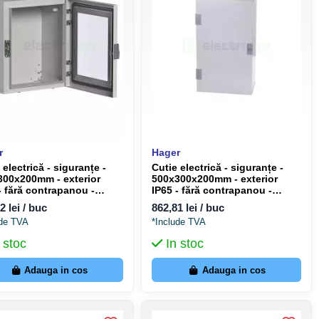
r
Hager
 electrică - siguranțe -
Cutie electrică - siguranțe -
300x200mm - exterior
500x300x200mm - exterior
- fără contrapanou -
IP65 - fără contrapanou -
r Orion+ FL155A
Hager Orion+ FL110A
2 lei / buc
862,81 lei / buc
ude TVA
*Include TVA
 stoc
In stoc
Adauga in cos
Adauga in cos