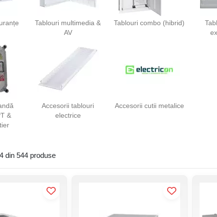
guranțe
Tablouri multimedia &
Tablouri combo (hibrid)
Tabl
AV
ex
andă
Accesorii tablouri
Accesorii cutii metalice
T &
electrice
tier
24 din 544 produse