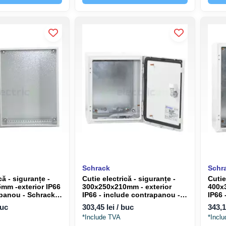
Schrack
Schr
că - siguranțe -
Cutie electrică - siguranțe -
Cutie
mm -exterior IP66
300x250x210mm - exterior
400x
apanou - Schrack
IP66 - include contrapanou -
IP66 
G
Schrack WSA3025210
Schr
buc
303,45 lei / buc
343,1
*Include TVA
*Incl