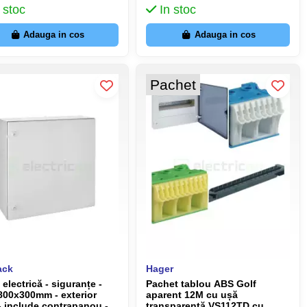
 stoc
In stoc
Adauga in cos
Adauga in cos
Pachet
ack
Hager
 electrică - siguranțe -
Pachet tablou ABS Golf
0x300mm - exterior
aparent 12M cu ușă
- include contrapanou -
transparentă VS112TD cu