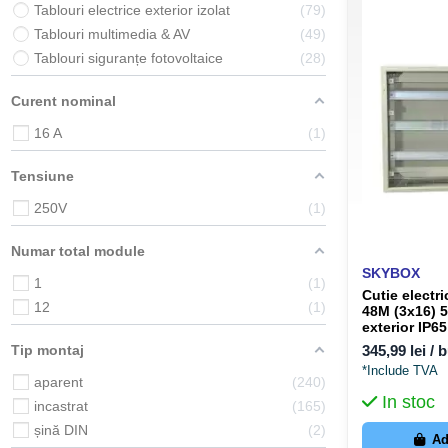
Tablouri electrice exterior izolat
79
Tablouri multimedia & AV
49
Tablouri siguranțe fotovoltaice
28
Curent nominal
16 A
1
Tensiune
250V
1
Numar total module
SKYBOX
1
1
Cutie electri
12
1
48M (3x16) 
exterior IP65
SKYBOX SK
Tip montaj
345,99 lei / 
*Include TVA
aparent
240
In stoc
incastrat
165
șină DIN
2
Ad