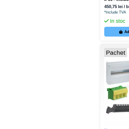
Schrack WS
450,75 lei / 
*Include TVA
In stoc
Ad
Pachet