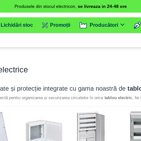
Produsele din stocul electricon,
se livreaza in 24-48 ore
Lichidări stoc
Promoții
Producători
electrice
tate și protecție integrate cu gama noastră de
tabl
ectă pentru organizarea și securizarea circuitelor în orice
tablou electric
, fie