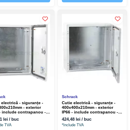
ack
Schrack
 electrică - siguranțe -
Cutie electrică - siguranțe -
300x210mm - exterior
400x400x210mm - exterior
- include contrapanou -
IP66 - include contrapanou -
ack WSA4030210
Schrack WSA4040210
1 lei / buc
424,48 lei / buc
ude TVA
*Include TVA