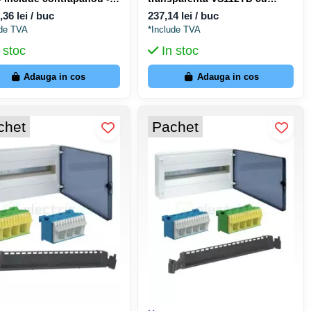
ack WSA8080300
terminale de împământare
,36 lei / buc
237,14 lei / buc
QuickConnect
ude TVA
*Include TVA
 stoc
In stoc
Adauga in cos
Adauga in cos
chet
Pachet