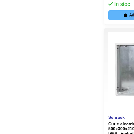
In stoc
Ad
Schrack
Cutie electri
500x300x210
IP66 - inclu