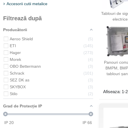
Accesorii cutii metalice
Tablouri de si
Filtrează după
electrice
Producătorii
Aeroo Shield
5
ETI
145
Hager
273
Morek
4
Panouri com
OBO Bettermann
3
BMPM, BMP
Schrack
101
tablouri șan
SEZ DK as
3
SKYBOX
3
Afiseaza: 1-
Stilo
2
Grad de Protecție IP
IP
20
IP
66