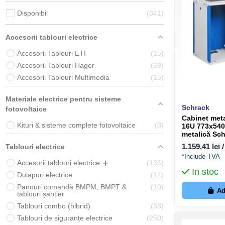
Disponibil
341
Accesorii tablouri electrice
Accesorii Tablouri ETI
15
Accesorii Tablouri Hager
69
Accesorii Tablouri Multimedia
15
Materiale electrice pentru sisteme
Schrack
fotovoltaice
Cabinet metal
Kituri & sisteme complete fotovoltaice
3
16U 773x54
metalică Sc
1.159,41 lei 
Tablouri electrice
*Include TVA
Accesorii tablouri electrice
136
In stoc
Dulapuri electrice
14
Panouri comandă BMPM, BMPT &
10
Ad
tablouri șantier
Tablouri combo (hibrid)
33
Tablouri de siguranțe electrice
250