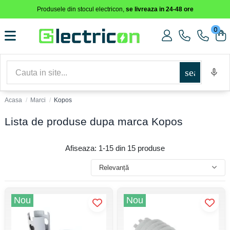
Produsele din stocul electricon,
se livreaza in 24-48 ore
0
search
Acasa
Marci
Kopos
Lista de produse dupa marca Kopos
Afiseaza: 1-15 din 15 produse
Relevanță
Nou
Nou