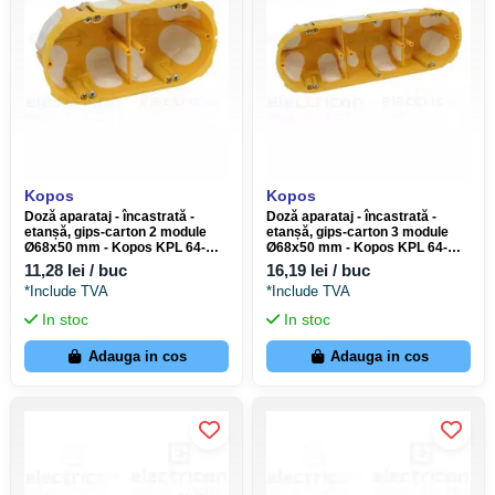
Kopos
Kopos
Doză aparataj - încastrată -
Doză aparataj - încastrată -
etanșă, gips-carton 2 module
etanșă, gips-carton 3 module
Ø68x50 mm - Kopos KPL 64-
Ø68x50 mm - Kopos KPL 64-
50/2LD_NA
50/3LD_NA
11,28 lei / buc
16,19 lei / buc
*Include TVA
*Include TVA
In stoc
In stoc
Adauga in cos
Adauga in cos