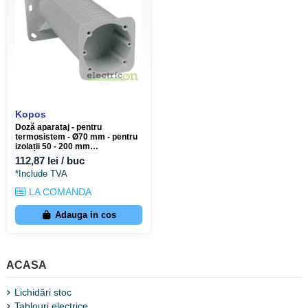
Kopos
Doză aparataj - pentru
termosistem - Ø70 mm - pentru
izolații 50 - 200 mm
- Kopos KEZ-KB
112,87 lei / buc
*Include TVA
LA COMANDA
Adauga in cos
ACASA
Lichidări stoc
Tablouri electrice