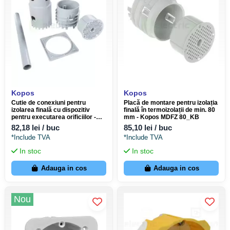
Kopos
Kopos
Cutie de conexiuni pentru
Placă de montare pentru izolația
izolarea finală cu dispozitiv
finală în termoizolații de min. 80
pentru executarea orificiilor -
mm - Kopos MDFZ 80_KB
Kopos KEFZ 80/VDZ_KB
82,18 lei / buc
85,10 lei / buc
*Include TVA
*Include TVA
In stoc
In stoc
Adauga in cos
Adauga in cos
Nou