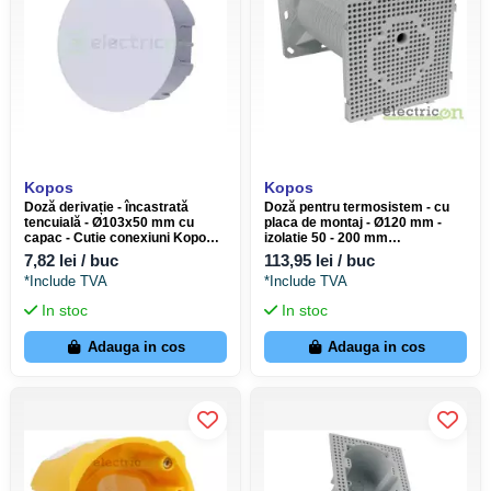
Kopos
Kopos
Doză derivație - încastrată
Doză pentru termosistem - cu
tencuială - Ø103x50 mm cu
placa de montaj - Ø120 mm -
capac - Cutie conexiuni Kopos
izolatie 50 - 200 mm
KO 97/5_KA
- Kopos MDZ_KB
7,82 lei / buc
113,95 lei / buc
*Include TVA
*Include TVA
In stoc
In stoc
Adauga in cos
Adauga in cos