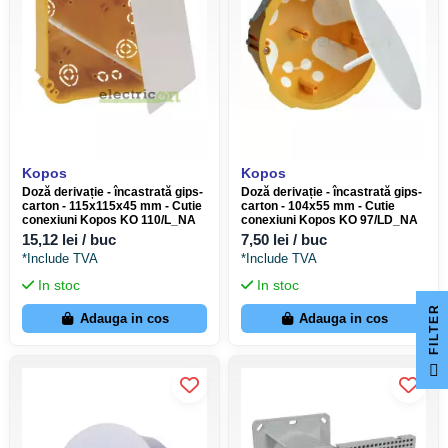
Kopos
Kopos
Doză derivație - încastrată gips-
Doză derivație - încastrată gips-
carton - 115x115x45 mm - Cutie
carton - 104x55 mm - Cutie
conexiuni Kopos KO 110/L_NA
conexiuni Kopos KO 97/LD_NA
15,12 lei / buc
7,50 lei / buc
*Include TVA
*Include TVA
In stoc
In stoc
R
Adauga in cos
Adauga in cos
F
I
L
T
E