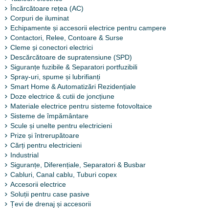
Încărcătoare rețea (AC)
Corpuri de iluminat
Echipamente și accesorii electrice pentru campere
Contactori, Relee, Contoare & Surse
Cleme și conectori electrici
Descărcătoare de supratensiune (SPD)
Siguranțe fuzibile & Separatori portfuzibili
Spray-uri, spume și lubrifianți
Smart Home & Automatizări Rezidențiale
Doze electrice & cutii de joncțiune
Materiale electrice pentru sisteme fotovoltaice
Sisteme de împământare
Scule și unelte pentru electricieni
Prize și întrerupătoare
Cărți pentru electricieni
Industrial
Siguranțe, Diferențiale, Separatori & Busbar
Cabluri, Canal cablu, Tuburi copex
Accesorii electrice
Soluții pentru case pasive
Țevi de drenaj și accesorii