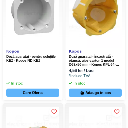
Kopos
Kopos
Doză aparataj - pentru soluțiile
Doză aparataj - încastrată -
KEZ - Kopos ND KEZ
etanșă, gips-carton 1 modul
Ø68x50 mm - Kopos KPL 64-
50/LD_NA
4,56 lei / buc
*Include TVA
In stoc
In stoc
Cere Oferta
Adauga in cos