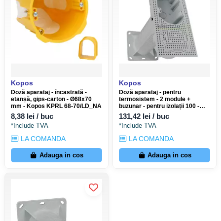
Kopos
Kopos
Doză aparataj - încastrată -
Doză aparataj - pentru
etanșă, gips-carton - Ø68x70
termosistem - 2 module +
mm - Kopos KPRL 68-70/LD_NA
buzunar - pentru izolații 100 -
250 mm - Kopos KEZ-3_KB
8,38 lei / buc
131,42 lei / buc
*Include TVA
*Include TVA
LA COMANDA
LA COMANDA
Adauga in cos
Adauga in cos