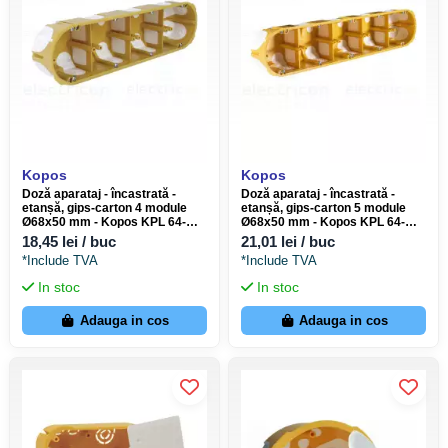
Kopos
Kopos
Doză aparataj - încastrată -
Doză aparataj - încastrată -
etanșă, gips-carton 4 module
etanșă, gips-carton 5 module
Ø68x50 mm - Kopos KPL 64-
Ø68x50 mm - Kopos KPL 64-
50/4LD
50/5LD_NA
18,45 lei / buc
21,01 lei / buc
*Include TVA
*Include TVA
In stoc
In stoc
Adauga in cos
Adauga in cos