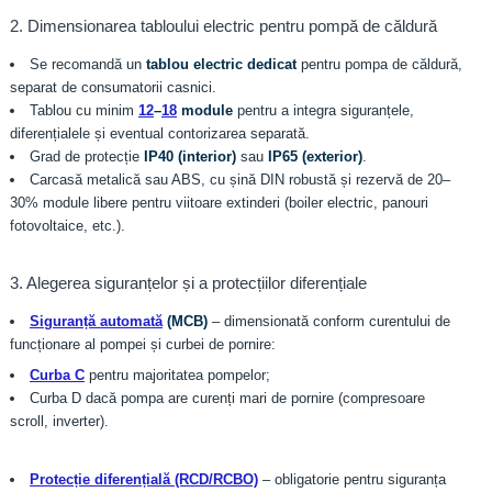
2. Dimensionarea tabloului electric pentru pompă de căldură
Se recomandă un
tablou electric dedicat
pentru pompa de căldură,
separat de consumatorii casnici.
Tablou cu minim
12
–
18
module
pentru a integra siguranțele,
diferențialele și eventual contorizarea separată.
Grad de protecție
IP40 (interior)
sau
IP65 (exterior)
.
Carcasă metalică sau ABS, cu șină DIN robustă și rezervă de 20–
30% module libere pentru viitoare extinderi (boiler electric, panouri
fotovoltaice, etc.).
3. Alegerea siguranțelor și a protecțiilor diferențiale
Siguranță automată
(MCB)
– dimensionată conform curentului de
funcționare al pompei și curbei de pornire:
Curba C
pentru majoritatea pompelor;
Curba D dacă pompa are curenți mari de pornire (compresoare
scroll, inverter).
Protecție diferențială (RCD/RCBO)
– obligatorie pentru siguranța