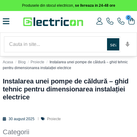
Produsele din stocul electricon,
se livreaza in 24-48 ore
0
search
dget_block","t":"module:ps_customersignin\/ps_customersignin-
SCESIEND_
Acasa
Blog
Proiecte
Instalarea unei pompe de căldură – ghid tehnic
pentru dimensionarea instalației electrice
Instalarea unei pompe de căldură – ghid
tehnic pentru dimensionarea instalației
electrice
30 august 2025
Proiecte
Categorii