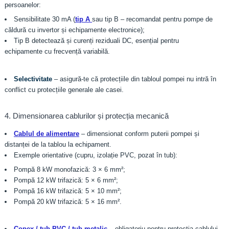
persoanelor:
Sensibilitate 30 mA (
tip A
sau tip B – recomandat pentru pompe de
căldură cu invertor și echipamente electronice);
Tip B detectează și curenți reziduali DC, esențial pentru
echipamente cu frecvență variabilă.
Selectivitate
– asigură-te că protecțiile din tabloul pompei nu intră în
conflict cu protecțiile generale ale casei.
4. Dimensionarea cablurilor și protecția mecanică
Cablul de alimentare
– dimensionat conform puterii pompei și
distanței de la tablou la echipament.
Exemple orientative (cupru, izolație PVC, pozat în tub):
Pompă 8 kW monofazică: 3 × 6 mm²;
Pompă 12 kW trifazică: 5 × 6 mm²;
Pompă 16 kW trifazică: 5 × 10 mm²;
Pompă 20 kW trifazică: 5 × 16 mm².
Copex / tub PVC / tub metalic
– obligatoriu pentru protecția cablului