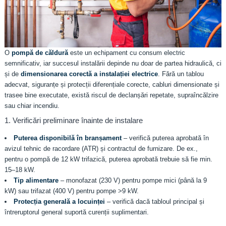
O
pompă de căldură
este un echipament cu consum electric
semnificativ, iar succesul instalării depinde nu doar de partea hidraulică, ci
și de
dimensionarea corectă a instalației electrice
. Fără un tablou
adecvat, siguranțe și protecții diferențiale corecte, cabluri dimensionate și
trasee bine executate, există riscul de declanșări repetate, supraîncălzire
sau chiar incendiu.
1. Verificări preliminare înainte de instalare
Puterea disponibilă în branșament
– verifică puterea aprobată în
avizul tehnic de racordare (ATR) și contractul de furnizare. De ex.,
pentru o pompă de 12 kW trifazică, puterea aprobată trebuie să fie min.
15–18 kW.
Tip alimentare
– monofazat (230 V) pentru pompe mici (până la 9
kW) sau trifazat (400 V) pentru pompe >9 kW.
Protecția generală a locuinței
– verifică dacă tabloul principal și
întreruptorul general suportă curenții suplimentari.