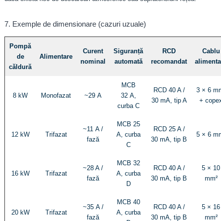
7. Exemple de dimensionare (cazuri uzuale)
Pompă
Curent
Siguranță
RCD
Cablu
de
Alimentare
nominal
automată
recomandat
alimenta
căldură
MCB
RCD 40 A /
3 × 6 m
8 kW
Monofazat
~29 A
32 A,
30 mA, tip A
+ cope
curba C
MCB 25
~11 A /
RCD 25 A /
12 kW
Trifazat
A, curba
5 × 6 m
fază
30 mA, tip B
C
MCB 32
~28 A /
RCD 40 A /
5 × 10
16 kW
Trifazat
A, curba
fază
30 mA, tip B
mm²
D
MCB 40
~35 A /
RCD 40 A /
5 × 16
20 kW
Trifazat
A, curba
fază
30 mA, tip B
mm²