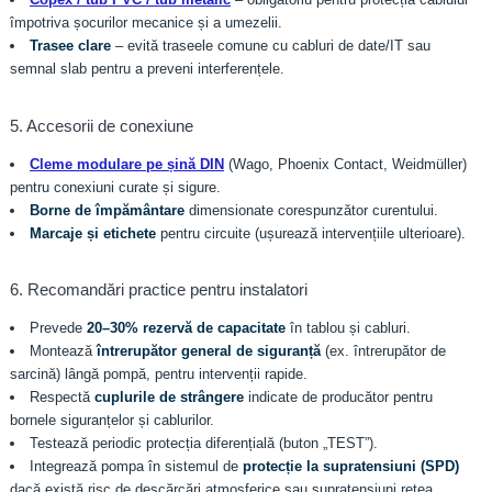
împotriva șocurilor mecanice și a umezelii.
Trasee clare
– evită traseele comune cu cabluri de date/IT sau
semnal slab pentru a preveni interferențele.
5. Accesorii de conexiune
Cleme modulare pe șină DIN
(Wago, Phoenix Contact, Weidmüller)
pentru conexiuni curate și sigure.
Borne de împământare
dimensionate corespunzător curentului.
Marcaje și etichete
pentru circuite (ușurează intervențiile ulterioare).
6. Recomandări practice pentru instalatori
Prevede
20–30% rezervă de capacitate
în tablou și cabluri.
Montează
întrerupător general de siguranță
(ex. întrerupător de
sarcină) lângă pompă, pentru intervenții rapide.
Respectă
cuplurile de strângere
indicate de producător pentru
bornele siguranțelor și cablurilor.
Testează periodic protecția diferențială (buton „TEST”).
Integrează pompa în sistemul de
protecție la supratensiuni (SPD)
dacă există risc de descărcări atmosferice sau supratensiuni rețea.