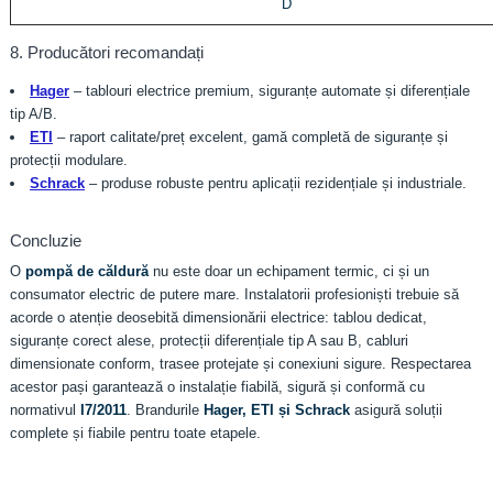
D
8. Producători recomandați
Hager
– tablouri electrice premium, siguranțe automate și diferențiale
tip A/B.
ETI
– raport calitate/preț excelent, gamă completă de siguranțe și
protecții modulare.
Schrack
– produse robuste pentru aplicații rezidențiale și industriale.
Concluzie
O
pompă de căldură
nu este doar un echipament termic, ci și un
consumator electric de putere mare. Instalatorii profesioniști trebuie să
acorde o atenție deosebită dimensionării electrice: tablou dedicat,
siguranțe corect alese, protecții diferențiale tip A sau B, cabluri
dimensionate conform, trasee protejate și conexiuni sigure. Respectarea
acestor pași garantează o instalație fiabilă, sigură și conformă cu
normativul
I7/2011
. Brandurile
Hager, ETI și Schrack
asigură soluții
complete și fiabile pentru toate etapele.