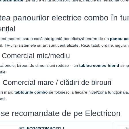
atea panourilor electrice combo în fun
nțial
ent modern sau o casă inteligentă beneficiază enorm de un
panou com
ul, TV-ul și sistemele smart sunt centralizate. Rezultatul: ordine, siguran
 Comercial mic/mediu
afenele, birouri de dimensiuni reduse – un
tablou combo hibrid
simpl
ție.
 Comercial mare / clădiri de birouri
iri mari,
tablourile combo
se folosesc la fiecare nivel/zona funcțională. E
ții.
se recomandate de pe Electricon
ETI ECG42COMBO2/1-I