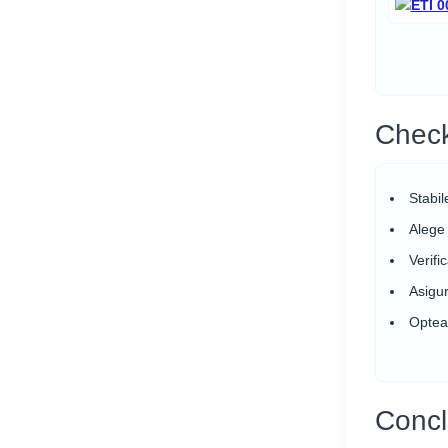
Check
Stabil
Alege
Verifi
Asigur
Opteaz
Concl