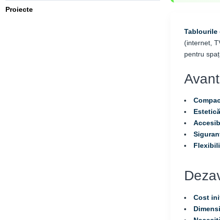
Proiecte
Tablourile
(internet, T
pentru spați
Avant
Compact
Estetică
Accesibi
Siguran
Flexibil
Dezav
Cost ini
Dimensi
Necesită