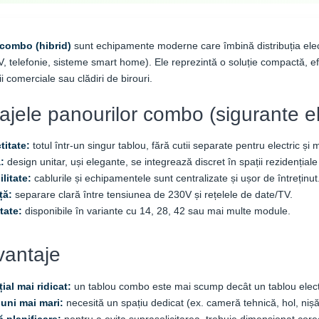
 combo (hibrid)
sunt echipamente moderne care îmbină distribuția elect
V, telefonie, sisteme smart home). Ele reprezintă o soluție compactă, efic
i comerciale sau clădiri de birouri.
ajele panourilor combo (sigurante el
itate:
totul într-un singur tablou, fără cutii separate pentru electric și 
:
design unitar, uși elegante, se integrează discret în spații rezidențial
litate:
cablurile și echipamentele sunt centralizate și ușor de întreținut
ță:
separare clară între tensiunea de 230V și rețelele de date/TV.
itate:
disponibile în variante cu 14, 28, 42 sau mai multe module.
antaje
țial mai ridicat:
un tablou combo este mai scump decât un tablou electri
uni mai mari:
necesită un spațiu dedicat (ex. cameră tehnică, hol, nișă
 planificare:
pentru a evita suprasolicitarea, trebuie dimensionat corec