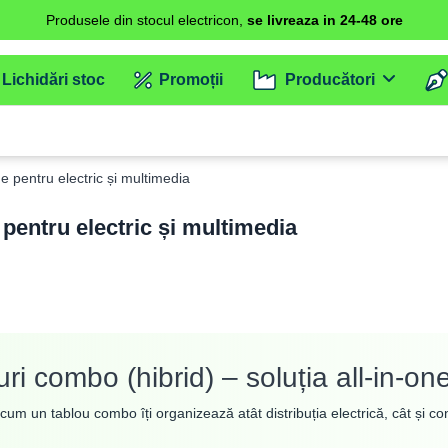
Produsele din stocul electricon,
se livreaza in 24-48 ore
Lichidări stoc
Promoții
Producători
ne pentru electric și multimedia
 pentru electric și multimedia
ri combo (hibrid) – soluția all-in-on
um un tablou combo îți organizează atât distribuția electrică, cât și con