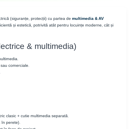
rică (siguranțe, protecții) cu partea de
multimedia & AV
ientă și estetică, potrivită atât pentru locuințe moderne, cât și
ectrice & multimedia)
multimedia.
e sau comerciale.
.
c clasic + cutie multimedia separată.
 în perete).
t în faza de proiect.