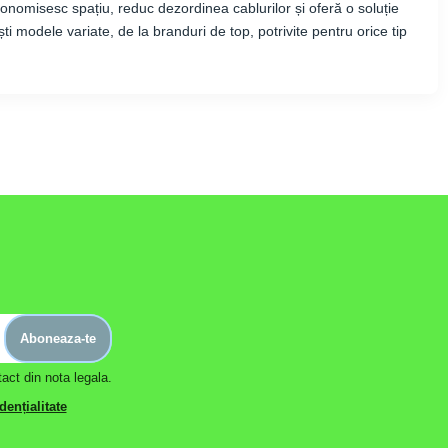
nomisesc spațiu, reduc dezordinea cablurilor și oferă o soluție
i modele variate, de la branduri de top, potrivite pentru orice tip
Aboneaza-te
act din nota legala.
dențialitate