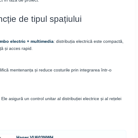
cție de tipul spațiului
bo electric + multimedia
: distribuția electrică este compactă,
ță și acces rapid.
ifică mentenanța și reduce costurile prin integrarea într-o
le asigură un control unitar al distribuției electrice și al rețelei
Hager VU603NWH