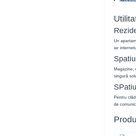
Utilit
Rezide
Un apartam
iar internet
Spatiu
Magazine, c
singură solu
SPatiu
Pentru clăd
de comunica
Produ