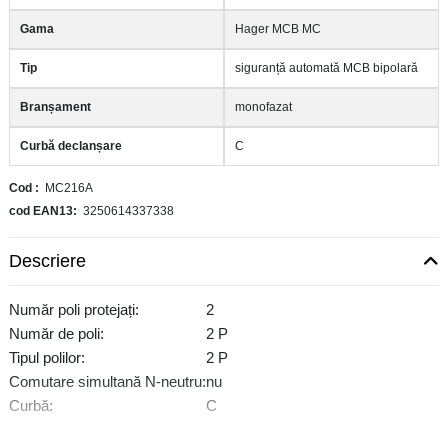
Gama
Hager MCB MC
Tip
siguranță automată MCB bipolară
Branșament
monofazat
Curbă declanșare
C
Cod
MC216A
cod EAN13
3250614337338
Descriere
Număr poli protejați:
2
Număr de poli:
2 P
Tipul polilor:
2 P
Comutare simultană N-neutru:
nu
Curbă:
C