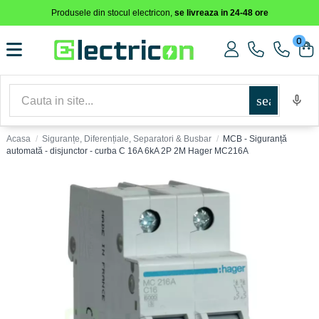
Produsele din stocul electricon,
se livreaza in 24-48 ore
0
search
Acasa
Siguranțe, Diferențiale, Separatori & Busbar
MCB - Siguranță
automată - disjunctor - curba C 16A 6kA 2P 2M Hager MC216A