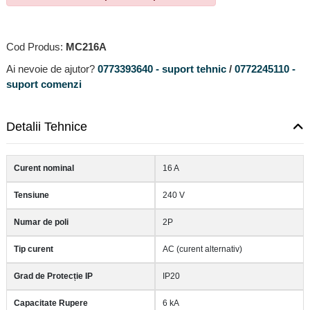
Cod Produs:
MC216A
Ai nevoie de ajutor?
0773393640 - suport tehnic
/
0772245110 -
suport comenzi
Detalii Tehnice
Curent nominal
16 A
Tensiune
240 V
Numar de poli
2P
Tip curent
AC (curent alternativ)
Grad de Protecție IP
IP20
Capacitate Rupere
6 kA