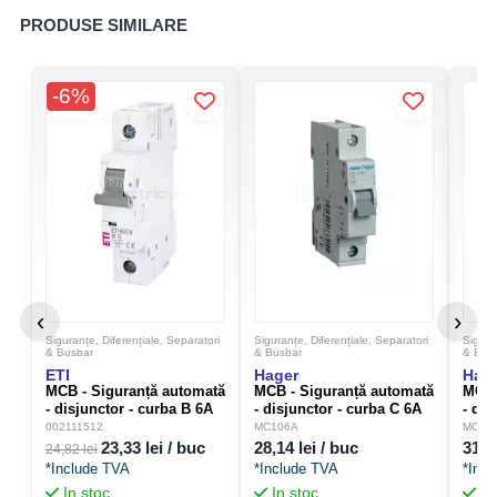
PRODUSE SIMILARE
-6%
‹
›
Siguranțe, Diferențiale, Separatori
Siguranțe, Diferențiale, Separatori
Sigura
& Busbar
& Busbar
& Bus
ETI
Hager
Hag
MCB - Siguranță automată
MCB - Siguranță automată
MCB 
- disjunctor - curba B 6A
- disjunctor - curba C 6A
- dis
6kA 1P 1M ETIMAT 6 ETI
6kA 1P 1M Hager MC106A
6kA 
002111512
MC106A
MC13
002111512
23,33 lei / buc
28,14 lei / buc
31,9
24,82 lei
*Include TVA
*Include TVA
*Inc
In stoc
In stoc
In