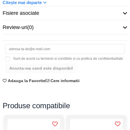
Citește mai departe
Frecvenţă:
50/60 Hz
Capacitate nominală de decuplare:
6 kA
Fisiere asociate
Tip tensiune alimentare:
AC
Tensiune nominală de regim curent alternativ:
230/400 V
Review-uri
(0)
https://www.hager.ro/e-catalog/distributia-energiei/aparataj-
modular/disjunctoare/disjunctor-modular-6-
ka/mc216a/7067.htm?
PPF_IN=16+A&PPF_DECLENCH=C&PPF_NBREPOLE=2+P
Sunt de acord cu termenii si conditiile si cu politica de confidentialitate
Adauga la Favorite
Cere informatii
Produse compatibile