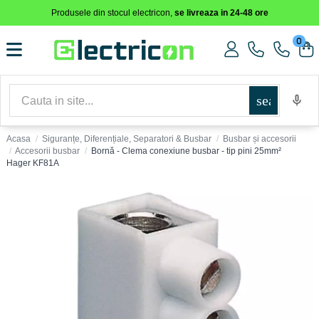
Produsele din stocul electricon,
se livreaza in 24-48 ore
0
search
Acasa
Siguranțe, Diferențiale, Separatori & Busbar
Busbar și accesorii
Accesorii busbar
Bornă - Clema conexiune busbar - tip pini 25mm²
Hager KF81A