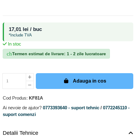
17,01 lei / buc
*Include TVA
In stoc
check_circle
Termen estimat de livrare: 1 - 2 zile lucratoare
Adauga in cos
Cod Produs:
KF81A
Ai nevoie de ajutor?
0773393640 - suport tehnic
/
0772245110 -
suport comenzi
Detalii Tehnice