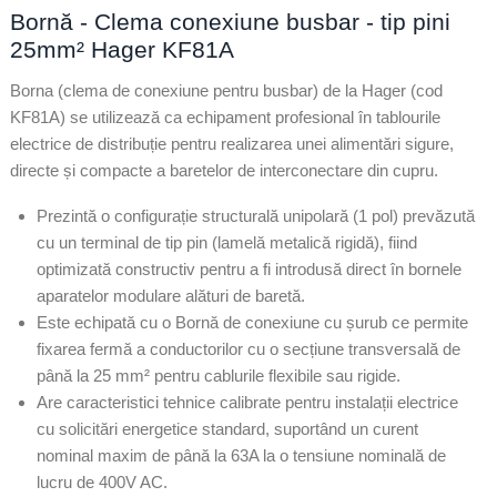
Bornă - Clema conexiune busbar - tip pini
25mm² Hager KF81A
Borna (clema de conexiune pentru busbar) de la Hager (cod
KF81A) se utilizează ca echipament profesional în tablourile
electrice de distribuție pentru realizarea unei alimentări sigure,
directe și compacte a baretelor de interconectare din cupru.
Prezintă o configurație structurală unipolară (1 pol) prevăzută
cu un terminal de tip pin (lamelă metalică rigidă), fiind
optimizată constructiv pentru a fi introdusă direct în bornele
aparatelor modulare alături de baretă.
Este echipată cu o Bornă de conexiune cu șurub ce permite
fixarea fermă a conductorilor cu o secțiune transversală de
până la 25 mm² pentru cablurile flexibile sau rigide.
Are caracteristici tehnice calibrate pentru instalații electrice
cu solicitări energetice standard, suportând un curent
nominal maxim de până la 63A la o tensiune nominală de
lucru de 400V AC.