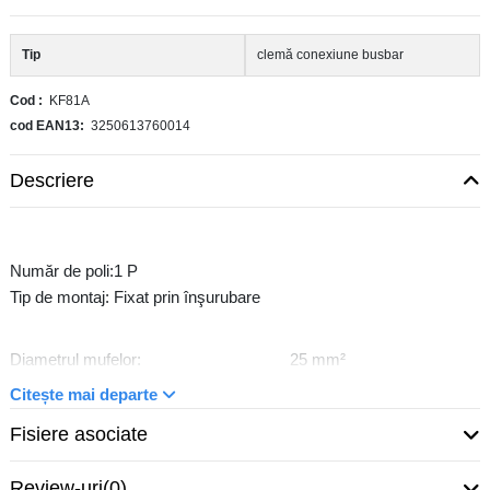
Tip
clemă conexiune busbar
Cod
KF81A
cod EAN13
3250613760014
Descriere
Număr de poli:
1 P
Tip de montaj:
Fixat prin înşurubare
Diametrul mufelor:
25 mm²
Diametrul conexiunii cu conductor rigid:
25 mm²
Citește mai departe
Tip de conexiune:
Tehnică de înfiletare
Fisiere asociate
Review-uri
(0)