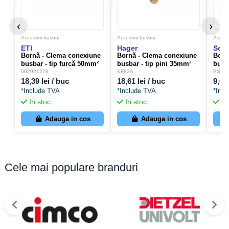
‹
›
Accesorii busbar
Accesorii busbar
Acceso
ETI
Hager
Sch
Bornă - Clema conexiune
Bornă - Clema conexiune
Born
busbar - tip furcă 50mm²
busbar - tip pini 35mm²
busb
ETI 002921278
Hager KF83A
Schr
002921278
KF83A
BS90
18,39 lei / buc
18,61 lei / buc
9,05 
*Include TVA
*Include TVA
*Inc
In stoc
In stoc
In
Adauga in cos
Adauga in cos
Cele mai populare branduri