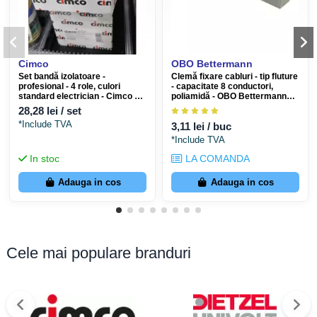
Cimco
OBO Bettermann
Set bandă izolatoare -
Clemă fixare cabluri - tip fluture
profesional - 4 role, culori
- capacitate 8 conductori,
standard electrician - Cimco 16
poliamidă - OBO Bettermann
0205
2205017
28,28 lei / set
*Include TVA
3,11 lei / buc
*Include TVA
In stoc
LA COMANDA
Adauga in cos
Adauga in cos
Cele mai populare branduri