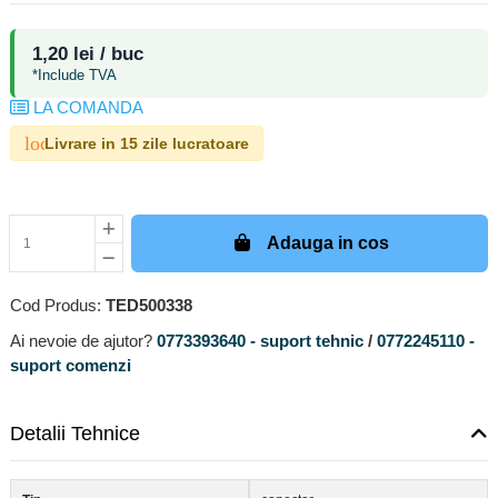
1,20 lei / buc
*Include TVA
LA COMANDA
local_shipping
Livrare in 15 zile lucratoare
Adauga in cos
Cod Produs:
TED500338
Ai nevoie de ajutor?
0773393640 - suport tehnic
/
0772245110 -
suport comenzi
Detalii Tehnice