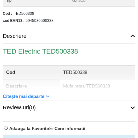
Tip
conector
Cod
TED500338
cod EAN13
5945080500338
Descriere
TED Electric TED500338
Cod
TED500338
Descriere
Mufe rețea TED500338
Citește mai departe
Nivel
Mufă RJ45
Review-uri
(0)
Greutate
2g
Categorie
Cat6
Adauga la Favorite
Cere informatii