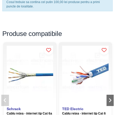
Cosul trebuie sa contina cel putin 100,00 lei produse pentru a primi
Tip cablu
FTP-STP
puncte de loialitate.
Număr contacte
8
Produse compatibile
Schrack
TED Electric
Cablu rețea - internet tip Cat 6a
Cablu rețea - internet tip Cat 6