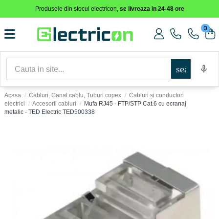
Produsele din stocul electricon,
se livreaza in 24-48 ore
0
search
Acasa
Cabluri, Canal cablu, Tuburi copex
Cabluri și conductori
electrici
Accesorii cabluri
Mufa RJ45 - FTP/STP Cat.6 cu ecranaj
metalic - TED Electric TED500338