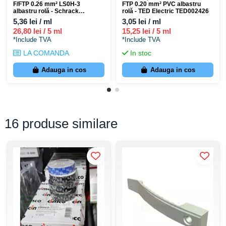
F/FTP 0.26 mm² LS0H-3
FTP 0.20 mm² PVC albastru
albastru rolă - Schrack
rolă - TED Electric TED002426
HSKP423HA5
5,36 lei / ml
3,05 lei / ml
26,80 lei / 5 ml
15,25 lei / 5 ml
*Include TVA
*Include TVA
LA COMANDA
In stoc
Adauga in cos
Adauga in cos
16 produse similare