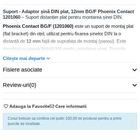
Suport - Adaptor șină DIN plat, 12mm BG/F Phoenix Contact
1201060
– Suport distanțier plat pentru montarea șinei DIN.
Phoenix Contact BG/F (1201060)
este un suport de montaj plat
(flat bracket) din oțel, utilizat pentru fixarea șinelor DIN la o
distanță de
12 mm
față de suprafața de montaj (panou). Este
prevăzut cu gaură filetată M6 pentru prinderea șinei. Permite
trecerea cablurilor sau a altor elemente prin spatele șinei DIN.
Citește mai departe
Fisiere asociate
BG/F 1201060 – Distanțier robust pentru șine DIN
Review-uri
(0)
Acest accesoriu simplu dar esențial permite elevarea șinei DIN
(NS 35, NS 32 etc.) cu 12 mm. Aceasta creează un spațiu util sub
șină, care poate fi folosit pentru rutarea cablurilor, îmbunătățirea
Adauga la Favorite
Cere informatii
ventilației sau alinierea nivelului echipamentelor. Fixarea solidă cu
Cosul trebuie sa contina cel putin 100,00 lei produse pentru a primi
șurub M6 asigură stabilitatea ansamblului în tablourile de
puncte de loialitate.
comandă. Materialul este oțel zincat pasivat, rezistent la
coroziune.