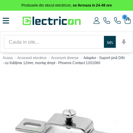
Produsele din stocul electricon,
se livreaza in 24-48 ore
0
search
Acasa
Accesorii electrice
Accesorii diverse
Adaptor - Suport șină DIN
- cu înălțime 12mm, montaj drept - Phoenix Contact 1201060