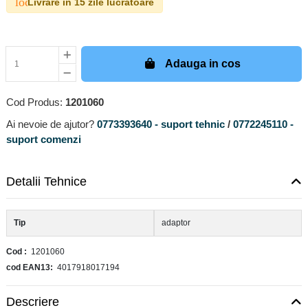
local_shipping
Livrare in 15 zile lucratoare
Adauga in cos
Cod Produs:
1201060
Ai nevoie de ajutor?
0773393640 - suport tehnic
/
0772245110 -
suport comenzi
Detalii Tehnice
Tip
adaptor
Cod
1201060
cod EAN13
4017918017194
Descriere