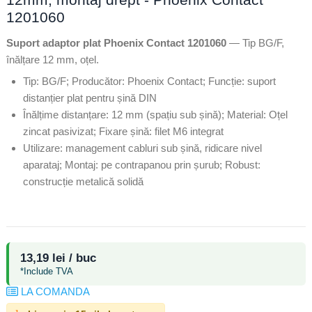
1201060
Suport adaptor plat Phoenix Contact 1201060
— Tip BG/F,
înălțare 12 mm, oțel.
Tip: BG/F; Producător: Phoenix Contact; Funcție: suport
distanțier plat pentru șină DIN
Înălțime distanțare: 12 mm (spațiu sub șină); Material: Oțel
zincat pasivizat; Fixare șină: filet M6 integrat
Utilizare: management cabluri sub șină, ridicare nivel
aparataj; Montaj: pe contrapanou prin șurub; Robust:
construcție metalică solidă
13,19 lei / buc
*Include TVA
LA COMANDA