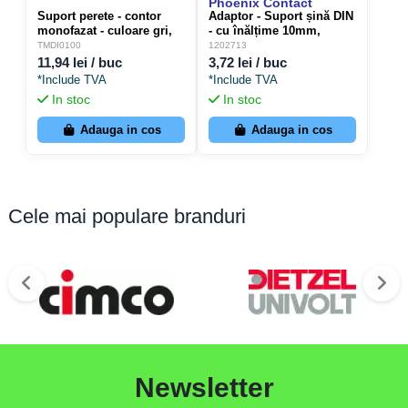
Phoenix Contact
Suport perete - contor
Adaptor - Suport șină DIN
monofazat - culoare gri,
- cu înălțime 10mm,
material ignifug
montaj drept pentru
TMDI0100
1202713
- TMD10100
blocuri terminale, USA
11,94 lei / buc
3,72 lei / buc
10/4.6 - Phoenix Contact
*Include TVA
*Include TVA
1202713
In stoc
In stoc
Adauga in cos
Adauga in cos
Cele mai populare branduri
Newsletter