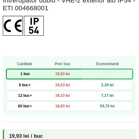
Întrerupător dublu - VHE-2 exterior alb IP54 -
ETI 004668001
Cantitate
Pret / buc
Economisesti
-
1 buc
19,93 lei
6 buc+
19,53 lei
2,39 lei
12 buc+
19,33 lei
7,17 lei
60 buc+
18,93 lei
59,79 lei
19,93 lei / buc