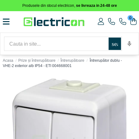
Produsele din stocul electricon,
se livreaza in 24-48 ore
0
search
Acasa
Prize și întrerupătoare
Întrerupătoare
Întrerupător dublu -
VHE-2 exterior alb IP54 - ETI 004668001