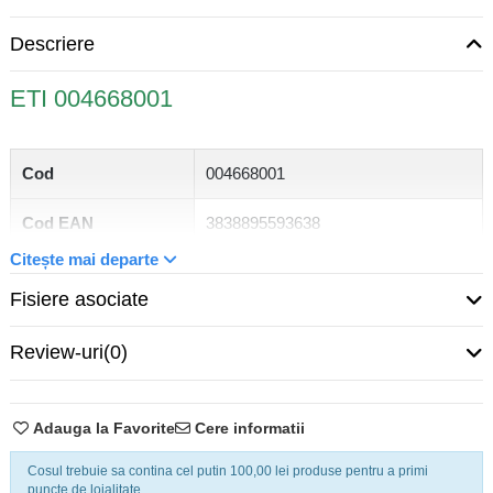
Descriere
ETI 004668001
Cod
004668001
Cod EAN
3838895593638
Citește mai departe
Descriere
Intrerupator dublu ETI
Fisiere asociate
Gamă
VHE
Review-uri
(0)
Culoare
alb
Tensiune
250 V
Adauga la Favorite
Cere informatii
Curent nominal
10 AX (curent comutare)
Cosul trebuie sa contina cel putin 100,00 lei produse pentru a primi
puncte de loialitate.