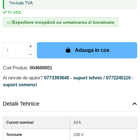
*Include TVA
In stoc
schedule
Expediere incepând cu urmatoarea zi lucratoare
Adauga in cos
Cod Produs:
004668001
Ai nevoie de ajutor?
0773393640 - suport tehnic
/
0772245110 -
suport comenzi
Detalii Tehnice
Curent nominal
10 A
Tensiune
230 V