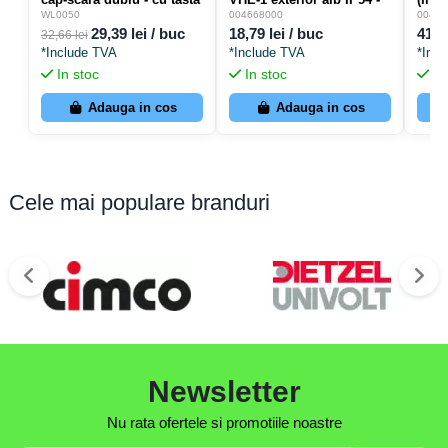
- alb - Hager Lumina2 -
ETI 004668000
Schu
WL0050
004668000
00466
WL0050
exter
29,39 lei / buc
18,79 lei / buc
41,0
32,66 lei
0046
*Include TVA
*Include TVA
*Inc
In stoc
In stoc
In
Adauga in cos
Adauga in cos
Cele mai populare branduri
Newsletter
Nu rata ofertele si promotiile noastre