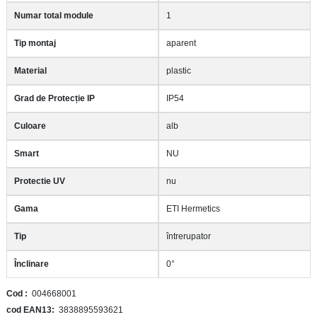
Numar total module
1
Tip montaj
aparent
Material
plastic
Grad de Protecție IP
IP54
Culoare
alb
Smart
NU
Protectie UV
nu
Gama
ETI Hermetics
Tip
întrerupator
Înclinare
0°
Cod
004668001
cod EAN13
3838895593621