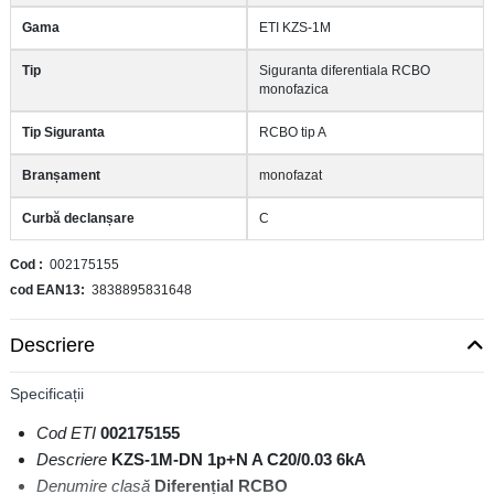
Gama
ETI KZS-1M
Tip
Siguranta diferentiala RCBO
monofazica
Tip Siguranta
RCBO tip A
Branșament
monofazat
Curbă declanșare
C
Cod
002175155
cod EAN13
3838895831648
Descriere
Specificații
Cod ETI
002175155
Descriere
KZS-1M-DN 1p+N A C20/0.03 6kA
Denumire clasă
Diferențial RCBO