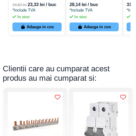
002111512
23,33 lei / buc
28,14 lei / buc
31,9
24,82 lei
*Include TVA
*Include TVA
*Inc
In stoc
In stoc
In
Adauga in cos
Adauga in cos
Clientii care au cumparat acest
produs au mai cumparat si: