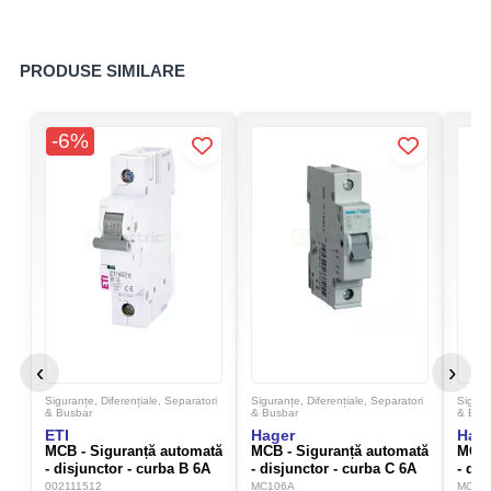
PRODUSE SIMILARE
-6%
‹
›
Siguranțe, Diferențiale, Separatori
Siguranțe, Diferențiale, Separatori
Sigura
& Busbar
& Busbar
& Bus
ETI
Hager
Hag
MCB - Siguranță automată
MCB - Siguranță automată
MCB 
- disjunctor - curba B 6A
- disjunctor - curba C 6A
- dis
6kA 1P 1M ETIMAT 6 ETI
6kA 1P 1M Hager MC106A
6kA 
002111512
MC106A
MC13