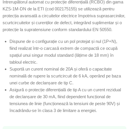
Întrerupătorul automat cu protecție diferențială (RCBO) din gama
KZS-1M-DN de la ETI (cod 002175155) se utilizează pentru
protecția avansată a circuitelor electrice împotriva suprasarcinilor,
scurtcircuitelor și curenților de defect, integrând suplimentar și o
protecție la supratensiune conform standardului EN 50550.
Dispune de o configurație cu un pol protejat și nul (1P+N),
fiind realizat într-o carcasă extrem de compactă ce ocupă
spațiul unui singur modul standard (lățime de 18 mm) în
tabloul electric.
Suportă un curent nominal de 20A și oferă o capacitate
nominală de rupere la scurtcircuit de 6 kA, operând pe baza
unei curbe de declanșare de tip C.
Asigură o protecție diferențială de tip A cu un curent rezidual
de declanșare de 30 mA, fiind dependent funcțional de
tensiunea de linie (funcționează la tensiuni de peste 90V) și
încadrându-se în clasa 3 de limitare a energiei.