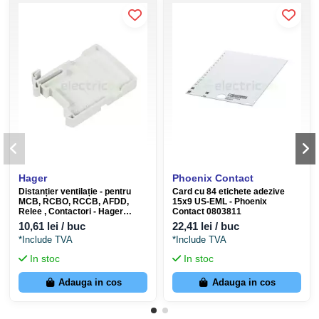
Instruction manual
Technical data catalogue
EU declaration
3D Model
Hager
Phoenix Contact
Distanțier ventilație - pentru
Card cu 84 etichete adezive
MCB, RCBO, RCCB, AFDD,
15x9 US-EML - Phoenix
Relee , Contactori - Hager
Contact 0803811
LZ060
10,61 lei / buc
22,41 lei / buc
*Include TVA
*Include TVA
In stoc
In stoc
Adauga in cos
Adauga in cos