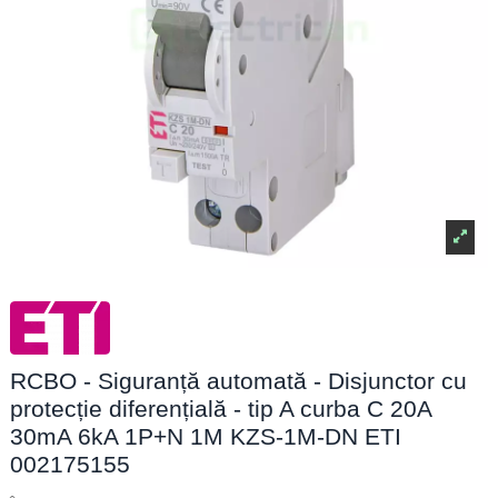
RCBO - Siguranță automată - Disjunctor cu
protecție diferențială - tip A curba C 20A
30mA 6kA 1P+N 1M KZS-1M-DN ETI
002175155