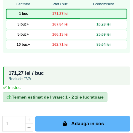
Cantitate
Pret / buc
Economisesti
-
1 buc
171,27 lei
3 buc+
167,84 lei
10,28 lei
5 buc+
166,13 lei
25,69 lei
10 buc+
162,71 lei
85,64 lei
171,27 lei / buc
*Include TVA
In stoc
check_circle
Termen estimat de livrare: 1 - 2 zile lucratoare
Adauga in cos