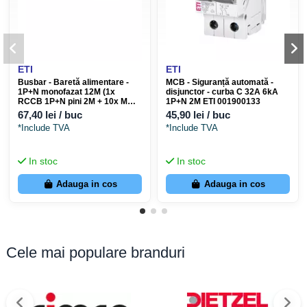
ETI
ETI
Busbar - Baretă alimentare -
MCB - Siguranță automată -
1P+N monofazat 12M (1x
disjunctor - curba C 32A 6kA
RCCB 1P+N pini 2M + 10x MCB
1P+N 2M ETI 001900133
1P+N pini 1M) 10mm² 63A - ETI
67,40 lei / buc
45,90 lei / buc
002921155
*Include TVA
*Include TVA
In stoc
In stoc
Adauga in cos
Adauga in cos
Cele mai populare branduri