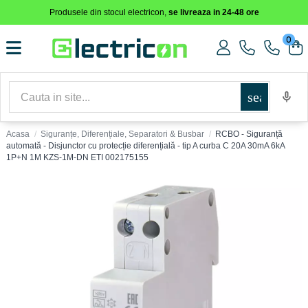
Produsele din stocul electricon,
se livreaza in 24-48 ore
0
search
Acasa
Siguranțe, Diferențiale, Separatori & Busbar
RCBO - Siguranță
automată - Disjunctor cu protecție diferențială - tip A curba C 20A 30mA 6kA
1P+N 1M KZS-1M-DN ETI 002175155