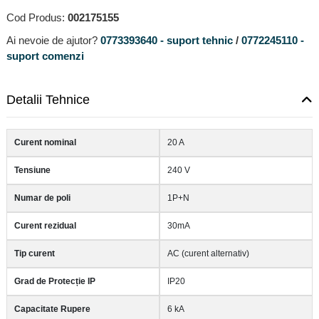
Cod Produs:
002175155
Ai nevoie de ajutor?
0773393640 - suport tehnic
/
0772245110 -
suport comenzi
Detalii Tehnice
Curent nominal
20 A
Tensiune
240 V
Numar de poli
1P+N
Curent rezidual
30mA
Tip curent
AC (curent alternativ)
Grad de Protecție IP
IP20
Capacitate Rupere
6 kA