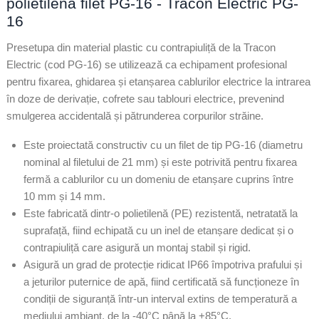
polietilenă filet PG-16 - Tracon Electric PG-
16
Presetupa din material plastic cu contrapiuliță de la Tracon
Electric (cod PG-16) se utilizează ca echipament profesional
pentru fixarea, ghidarea și etanșarea cablurilor electrice la intrarea
în doze de derivație, cofrete sau tablouri electrice, prevenind
smulgerea accidentală și pătrunderea corpurilor străine.
Este proiectată constructiv cu un filet de tip PG-16 (diametru
nominal al filetului de 21 mm) și este potrivită pentru fixarea
fermă a cablurilor cu un domeniu de etanșare cuprins între
10 mm și 14 mm.
Este fabricată dintr-o polietilenă (PE) rezistentă, netratată la
suprafață, fiind echipată cu un inel de etanșare dedicat și o
contrapiuliță care asigură un montaj stabil și rigid.
Asigură un grad de protecție ridicat IP66 împotriva prafului și
a jeturilor puternice de apă, fiind certificată să funcționeze în
condiții de siguranță într-un interval extins de temperatură a
mediului ambiant, de la -40°C până la +85°C.