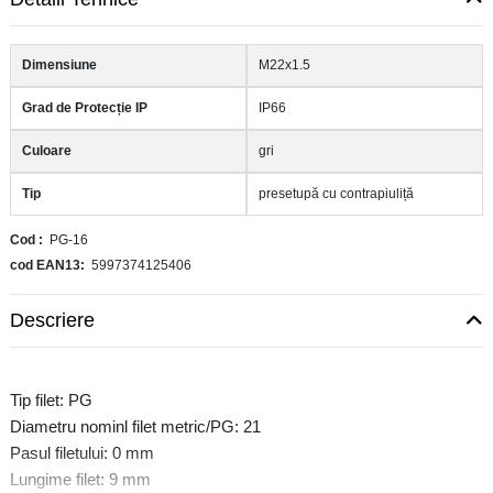
Dimensiune
M22x1.5
Grad de Protecție IP
IP66
Culoare
gri
Tip
presetupă cu contrapiuliță
Cod
PG-16
cod EAN13
5997374125406
Descriere
Tip filet: PG
Diametru nominl filet metric/PG: 21
Pasul filetului: 0 mm
Lungime filet: 9 mm