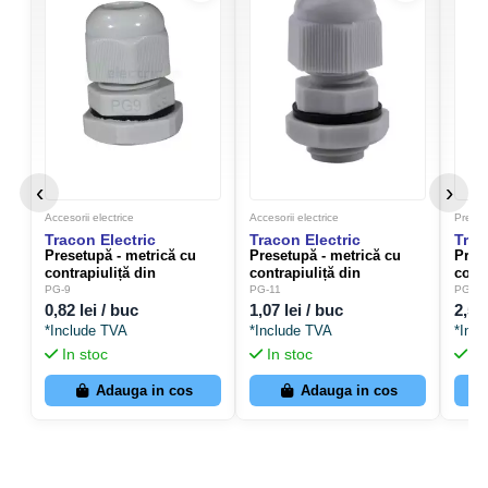
‹
›
Accesorii electrice
Accesorii electrice
Prese
Tracon Electric
Tracon Electric
Trac
Presetupă - metrică cu
Presetupă - metrică cu
Pres
contrapiuliță din
contrapiuliță din
contr
polietilenă filet PG-9 -
polietilenă filet PG-11 -
polie
PG-9
PG-11
PG-21
Tracon Electric PG-9
Tracon Electric PG-11
Trac
0,82 lei / buc
1,07 lei / buc
2,50 
*Include TVA
*Include TVA
*Inc
In stoc
In stoc
In
Adauga in cos
Adauga in cos