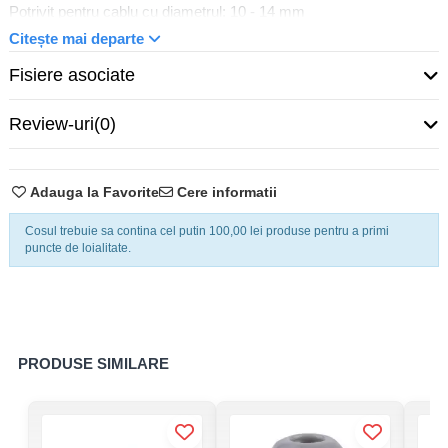
Potrivit pentru cablu cu diametrul: 10 - 14 mm
Material: Plastic
Citește mai departe
Calitatea materialului: Polyethylene (PE)
Fisiere asociate
Tratament suprafata: Untreated
Fara halogeni: Nu
Review-uri
(0)
Grad de protectie (IP): IP66
Culoare: Grey
Raza de protectie: Nu
Adauga la Favorite
Cere informatii
Cu piulita: Da
Model: Straight
Cosul trebuie sa contina cel putin 100,00 lei produse pentru a primi
puncte de loialitate.
Garnitura de etansare gaura multipla: Nu
Tip de etansare: Sealing ring
Temperatura de lucru: - 40 - 85 °C
PRODUSE SIMILARE