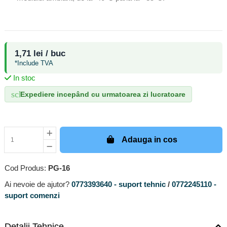
1,71 lei / buc
*Include TVA
In stoc
schedule
Expediere incepând cu urmatoarea zi lucratoare
Adauga in cos
Cod Produs:
PG-16
Ai nevoie de ajutor?
0773393640 - suport tehnic
/
0772245110 -
suport comenzi
Detalii Tehnice