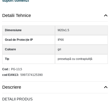
suport comenzi
Detalii Tehnice
Dimensiune
M20x1.5
Grad de Protecție IP
IP66
Culoare
gri
Tip
presetupă cu contrapiuliță
Cod
PG-13,5
cod EAN13
5997374125390
Descriere
DETALII PRODUS