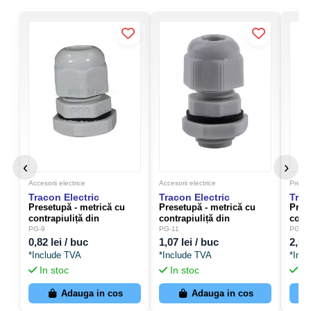
‹
›
Accesorii electrice
Accesorii electrice
Prese
Tracon Electric
Tracon Electric
Trac
Presetupă - metrică cu
Presetupă - metrică cu
Pres
contrapiuliță din
contrapiuliță din
contr
polietilenă filet PG-9 -
polietilenă filet PG-11 -
polie
PG-9
PG-11
PG-21
Tracon Electric PG-9
Tracon Electric PG-11
Trac
0,82 lei / buc
1,07 lei / buc
2,50 
*Include TVA
*Include TVA
*Inc
In stoc
In stoc
In
Adauga in cos
Adauga in cos