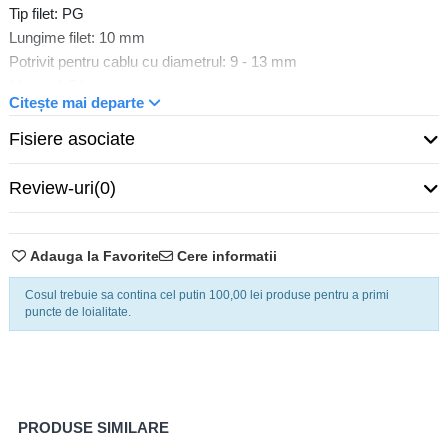
Tip filet: PG
Lungime filet: 10 mm
Potrivit pentru cablu cu diametrul: 9 - 13 mm
Material: Plastic
Citește mai departe
Fara halogeni: Nu
Grad de protectie (IP): IP66
Fisiere asociate
Culoare: Grey
Raza de protectie: Nu
Review-uri
(0)
Cu piulita: Da
Model: Straight
Garnitura de etansare gaura multipla: Nu
Adauga la Favorite
Cere informatii
Tip de etansare: Sealing ring
Cosul trebuie sa contina cel putin 100,00 lei produse pentru a primi
Temperatura de lucru: - 40 - 85 °C
puncte de loialitate.
PRODUSE SIMILARE