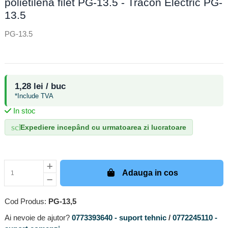
polietilenă filet PG-13.5 - Tracon Electric PG-
13.5
PG-13.5
1,28 lei / buc
*Include TVA
In stoc
schedule
Expediere incepând cu urmatoarea zi lucratoare
Adauga in cos
Cod Produs:
PG-13,5
Ai nevoie de ajutor?
0773393640 - suport tehnic
/
0772245110 -