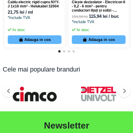
Cablu electric rigid cupru NYY-
Clește dezizolator - Electricon 6
J 1x16 mm² - Helukabel 32004
- 0,2 - 6 mm² - pentru
conductori lițați și solizi -
21,75 lei / ml
TMD10061997
115,94 lei / buc
154,58 lei
*Include TVA
*Include TVA
In stoc
In stoc
Adauga in cos
Adauga in cos
Cele mai populare branduri
Newsletter