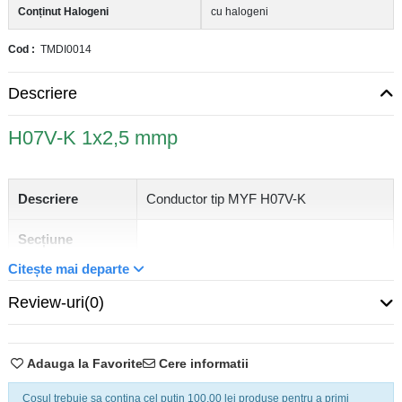
Conținut Halogeni
cu halogeni
Cod
TMDI0014
Descriere
H07V-K 1x2,5 mmp
Descriere
Conductor tip MYF H07V-K
Secțiune
transversală
2,5 mm²
Citește mai departe
conductor
Review-uri
(0)
Material
Cupru multifilar
conductor
Adauga la Favorite
Cere informatii
Număr miezuri
1
Cosul trebuie sa contina cel putin 100,00 lei produse pentru a primi