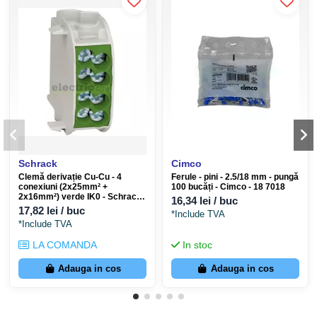
Schrack
Cimco
Clemă derivație Cu-Cu - 4
Ferule - pini - 2.5/18 mm - pungă
conexiuni (2x25mm² +
100 bucăți - Cimco - 18 7018
2x16mm²) verde IK0 - Schrack
16,34 lei / buc
IK026130
17,82 lei / buc
*Include TVA
*Include TVA
LA COMANDA
In stoc
Adauga in cos
Adauga in cos