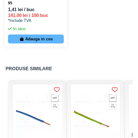
95
nominală U
450/750 V
1,41 lei / buc
standard
141,00 lei / 100 buc
*Include TVA
Temperatură
In stoc
fix: -30 - 70 °C
funcționare
flexibil: +5 - (+70) °C
Adauga in cos
standard
Producător
N/A (depinde de stoc)
PRODUSE SIMILARE