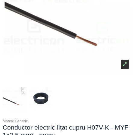
Marca:
Generic
Conductor electric lițat cupru H07V-K - MYF
1x2,5 mm² - negru