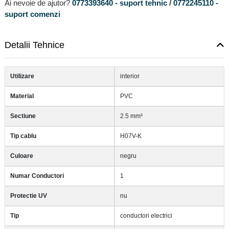
Ai nevoie de ajutor?
0773393640 - suport tehnic
/
0772245110 -
suport comenzi
Detalii Tehnice
Utilizare
interior
Material
PVC
Sectiune
2.5 mm²
Tip cablu
H07V-K
Culoare
negru
Numar Conductori
1
Protectie UV
nu
Tip
conductori electrici