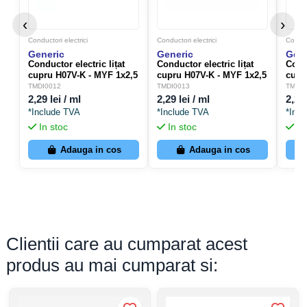
‹
›
Conductori electrici
Conductori electrici
Conduct
Generic
Generic
Gene
Conductor electric lițat
Conductor electric lițat
Condu
cupru H07V-K - MYF 1x2,5
cupru H07V-K - MYF 1x2,5
cupr
mm² - albastru
mm² - verde-galben
mm² 
TMDI0012
TMDI0013
TMDI0
2,29 lei / ml
2,29 lei / ml
2,29 
*Include TVA
*Include TVA
*Inc
In stoc
In stoc
In
Adauga in cos
Adauga in cos
Clientii care au cumparat acest
produs au mai cumparat si: