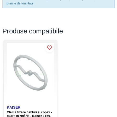
puncte de loialitate.
Element de
NU
eșuare
Material izolant
PVC
Produse compatibile
Culoare
negru
Forma cablului
rotund
Rezistent la
DA, conform IEC 60332-1-2„ reacție la
flacară
foc conform EN 13501-6, clasa ECA
Diametru exterior
3,7 mm
Raza minimă
permisă de
17,2 mm
îndoire
KAISER
Clemă fixare cabluri și copex -
Tensiune
fixare in zidărie - Kaiser 1159-