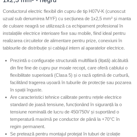
Conductorul electric flexibil din cupru de tip H07V-K (cunoscut
uzual sub denumirea MYF) cu secțiunea de 1x2,5 mm² și manta
de culoare neagră se utilizează ca echipament profesional în
instalațiile electrice interioare fixe sau mobile, fiind ideal pentru
realizarea circuitelor de alimentare pentru prize, conexiuni în
tablourile de distribuție și cablajul intern al aparatelor electrice.
Prezintă o configurație structurală multifilară (lițată) alcătuită
din fire fine de cupru pur moale recopt, care oferă cablului o
flexibilitate superioară (Clasa 5) și o rază optimă de curbură,
facilitând tragerea ușoară în tuburile de protecție sau pozarea
în spații înguste.
Are caracteristici tehnice calibrate pentru rețele electrice
standard de joasă tensiune, funcționând în siguranță la o
tensiune nominală de lucru de 450/750V și suportând o
temperatură maximă pe conductor de până la +70°C în
regim permanent.
Se pretează pentru montajul protejat în tuburi de izolație