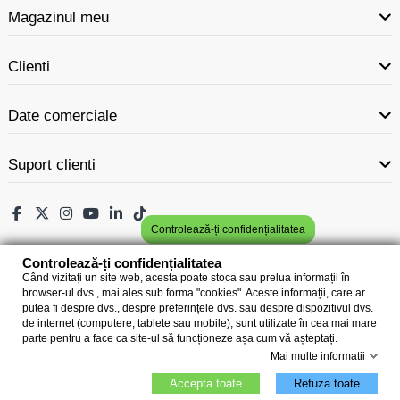
Magazinul meu
Clienti
Date comerciale
Suport clienti
Controlează-ți confidențialitatea
Controlează-ți confidențialitatea
Când vizitați un site web, acesta poate stoca sau prelua informații în
browser-ul dvs., mai ales sub forma "cookies". Aceste informații, care ar
putea fi despre dvs., despre preferințele dvs. sau despre dispozitivul dvs.
de internet (computere, tablete sau mobile), sunt utilizate în cea mai mare
parte pentru a face ca site-ul să funcționeze așa cum vă așteptați.
Mai multe informatii
Accepta toate
Refuza toate
electricon
este o marca inregistrata la EUIPO. Toate drepturile rezervate.