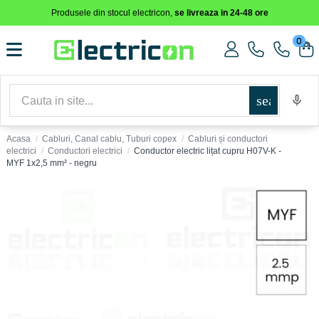
Produsele din stocul electricon,
se livreaza in 24-48 ore
0
search
Acasa
Cabluri, Canal cablu, Tuburi copex
Cabluri și conductori
electrici
Conductori electrici
Conductor electric lițat cupru H07V-K -
MYF 1x2,5 mm² - negru