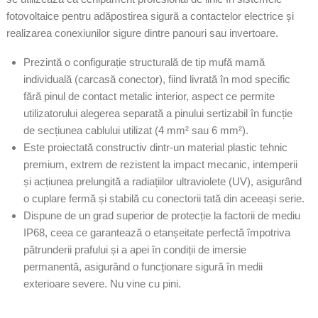
fotovoltaice pentru adăpostirea sigură a contactelor electrice și
realizarea conexiunilor sigure dintre panouri sau invertoare.
Prezintă o configurație structurală de tip mufă mamă
individuală (carcasă conector), fiind livrată în mod specific
fără pinul de contact metalic interior, aspect ce permite
utilizatorului alegerea separată a pinului sertizabil în funcție
de secțiunea cablului utilizat (4 mm² sau 6 mm²).
Este proiectată constructiv dintr-un material plastic tehnic
premium, extrem de rezistent la impact mecanic, intemperii
și acțiunea prelungită a radiațiilor ultraviolete (UV), asigurând
o cuplare fermă și stabilă cu conectorii tată din aceeași serie.
Dispune de un grad superior de protecție la factorii de mediu
IP68, ceea ce garantează o etanșeitate perfectă împotriva
pătrunderii prafului și a apei în condiții de imersie
permanentă, asigurând o funcționare sigură în medii
exterioare severe. Nu vine cu pini.