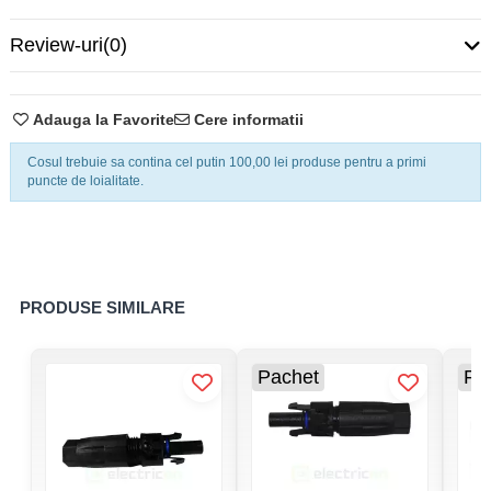
Secțiune maximă conductor
6 mm²
Review-uri
(0)
Secțiune minimă conductor
4 mm²
Adauga la Favorite
Cere informatii
Filet exterior
M16
Cosul trebuie sa contina cel putin 100,00 lei produse pentru a primi
puncte de loialitate.
Diametru exterior maxim al
7 mm²
cablului
Diametru exterior minim al
5,5 mm²
cablului
PRODUSE SIMILARE
Grad poluare
2
Pachet
Pa
IP67
Grad de protecție IP
IP2X, deschis
Curent nominal
35 A