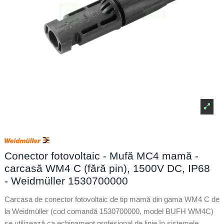
Conector fotovoltaic - Mufă MC4 mamă -
carcasă WM4 C (fără pin), 1500V DC, IP68
- Weidmüller 1530700000
Carcasa de conector fotovoltaic de tip mamă din gama WM4 C de
la Weidmüller (cod comandă 1530700000, model BUFH WM4C)
se utilizează ca echipament profesional de linie în sistemele