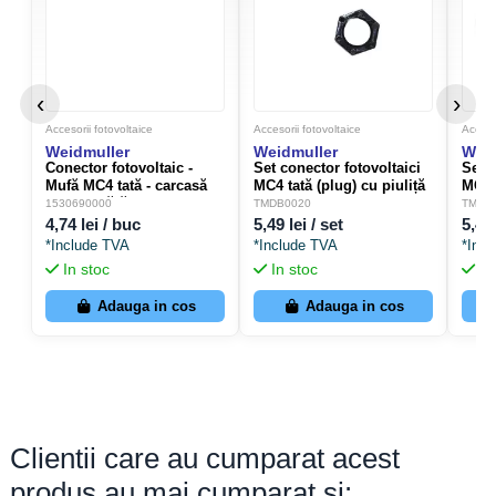
Tensiune nominală
1500 V DC
Greutate
13,8 g
‹
›
Accesorii fotovoltaice
Accesorii fotovoltaice
Accesor
Weidmuller
Weidmuller
Weid
Conector fotovoltaic -
Set conector fotovoltaici
Set c
Mufă MC4 tată - carcasă
MC4 tată (plug) cu piuliță
MC4 
WM4 C (fără pin), 1500V
- Weidmüller
piuli
1530690000
TMDB0020
TMDB
DC, IP68
4,74 lei / buc
5,49 lei / set
5,49 
- Weidmüller 1530690000
*Include TVA
*Include TVA
*Inc
In stoc
In stoc
In
Adauga in cos
Adauga in cos
Clientii care au cumparat acest
produs au mai cumparat si: