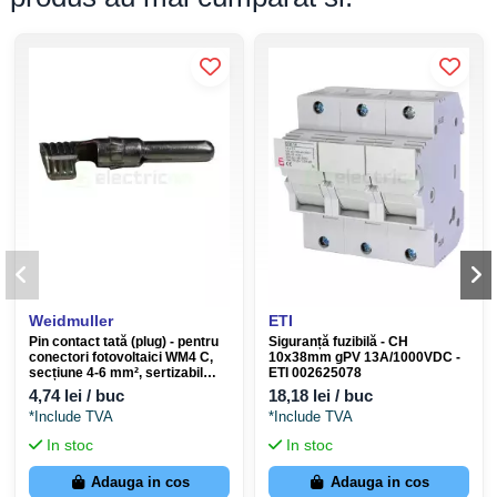
Weidmuller
ETI
Pin contact tată (plug) - pentru
Siguranță fuzibilă - CH
conectori fotovoltaici WM4 C,
10x38mm gPV 13A/1000VDC -
secțiune 4-6 mm², sertizabil
ETI 002625078
- Weidmüller 1530680000
4,74 lei / buc
18,18 lei / buc
*Include TVA
*Include TVA
In stoc
In stoc
Adauga in cos
Adauga in cos