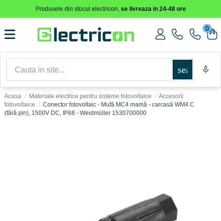
Produsele din stocul electricon,
se livreaza in 24-48 ore
0
search
Acasa
Materiale electrice pentru sisteme fotovoltaice
Accesorii
fotovoltaice
Conector fotovoltaic - Mufă MC4 mamă - carcasă WM4 C
(fără pin), 1500V DC, IP68 - Weidmüller 1530700000