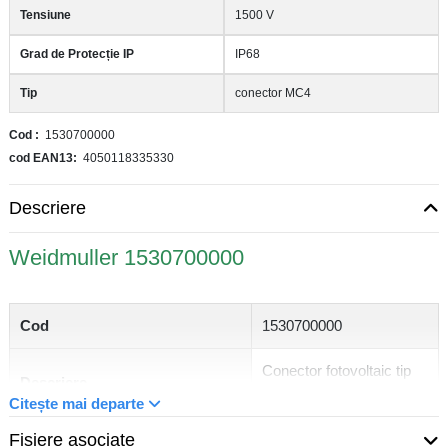
Tensiune
1500 V
Grad de Protecție IP
IP68
Tip
conector MC4
Cod
1530700000
cod EAN13
4050118335330
Descriere
Weidmuller 1530700000
Cod
1530700000
Conector fotovoltaic tip
Descriere
MC4
Citește mai departe
Fisiere asociate
Nivel
Conectori fotovoltaici