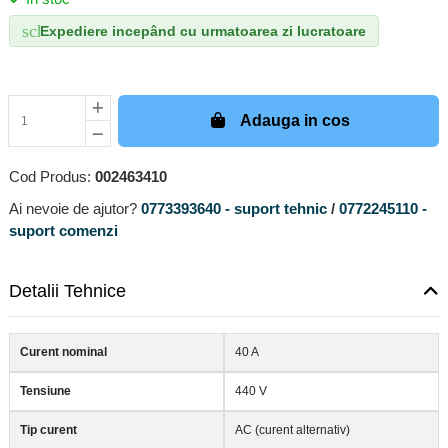
schedule
Expediere incepând cu urmatoarea zi lucratoare
Adauga in cos
Cod Produs:
002463410
Ai nevoie de ajutor?
0773393640 - suport tehnic
/
0772245110 -
suport comenzi
Detalii Tehnice
Curent nominal
40 A
Tensiune
440 V
Tip curent
AC (curent alternativ)