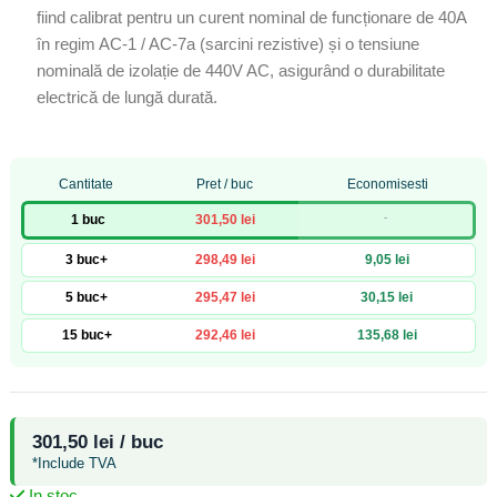
fiind calibrat pentru un curent nominal de funcționare de 40A
în regim AC-1 / AC-7a (sarcini rezistive) și o tensiune
nominală de izolație de 440V AC, asigurând o durabilitate
electrică de lungă durată.
Cantitate
Pret / buc
Economisesti
-
1 buc
301,50 lei
3 buc+
298,49 lei
9,05 lei
5 buc+
295,47 lei
30,15 lei
15 buc+
292,46 lei
135,68 lei
301,50 lei / buc
*Include TVA
In stoc