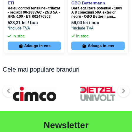
ETI
OBO Bettermann
Releu control tensiune - trifazat
Bară egalizare potențial - 1809
- reglabil 90-288VAC - 2ND 5A -
A 8 conexiuni 50A exterior
HRN-100 - ETI 002470303
negru - OBO Bettermann
5015111
523,31 lei / buc
59,04 lei / buc
*Include TVA
*Include TVA
In stoc
In stoc
Adauga in cos
Adauga in cos
Cele mai populare branduri
Newsletter