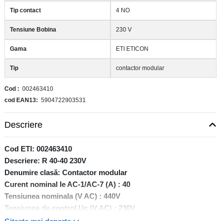
Tip contact
4 NO
Tensiune Bobina
230 V
Gama
ETI ETICON
Tip
contactor modular
Cod
002463410
cod EAN13
5904722903531
Descriere
Cod ETI: 002463410
Descriere: R 40-40 230V
Denumire clasă: Contactor modular
Curent nominal Ie AC-1/AC-7 (A) : 40
Tensiunea nominala (V AC) : 440V
Tensiunea de control Uc (V AC) : 230V
Tip: AC