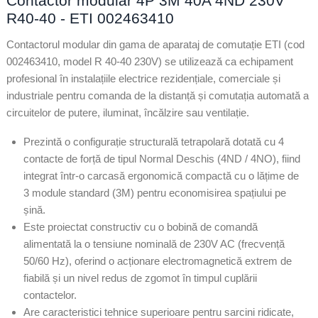
Contactor modular 4P 3M 40A 4ND 230V
R40-40 - ETI 002463410
Contactorul modular din gama de aparataj de comutație ETI (cod
002463410, model R 40-40 230V) se utilizează ca echipament
profesional în instalațiile electrice rezidențiale, comerciale și
industriale pentru comanda de la distanță și comutația automată a
circuitelor de putere, iluminat, încălzire sau ventilație.
Prezintă o configurație structurală tetrapolară dotată cu 4
contacte de forță de tipul Normal Deschis (4ND / 4NO), fiind
integrat într-o carcasă ergonomică compactă cu o lățime de
3 module standard (3M) pentru economisirea spațiului pe
șină.
Este proiectat constructiv cu o bobină de comandă
alimentată la o tensiune nominală de 230V AC (frecvență
50/60 Hz), oferind o acționare electromagnetică extrem de
fiabilă și un nivel redus de zgomot în timpul cuplării
contactelor.
Are caracteristici tehnice superioare pentru sarcini ridicate,