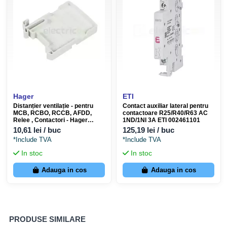
Hager
ETI
Distanțier ventilație - pentru
Contact auxiliar lateral pentru
MCB, RCBO, RCCB, AFDD,
contactoare R25/R40/R63 AC
Relee , Contactori - Hager
1ND/1NI 3A ETI 002461101
LZ060
10,61 lei / buc
125,19 lei / buc
*Include TVA
*Include TVA
In stoc
In stoc
Adauga in cos
Adauga in cos
PRODUSE SIMILARE