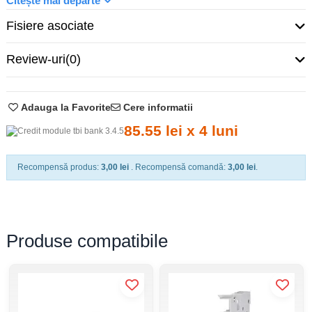
Citește mai departe
Mărime: 4p, 3-modules
Fisiere asociate
Frecvență nominală (Hz):50/60
Număr contacte NO: 4
Review-uri
(0)
Număr de contacte NC: 0
Adauga la Favorite
Cere informatii
85.55 lei x 4 luni
Recompensă produs:
3,00 lei
. Recompensă comandă:
3,00 lei
.
Produse compatibile