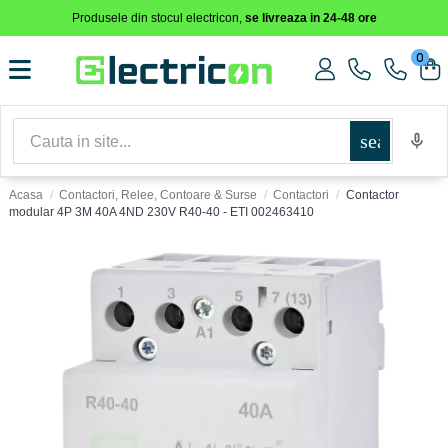
Produsele din stocul electricon,
se livreaza in 24-48 ore
0
search
Acasa
Contactori, Relee, Contoare & Surse
Contactori
Contactor
modular 4P 3M 40A 4ND 230V R40-40 - ETI 002463410