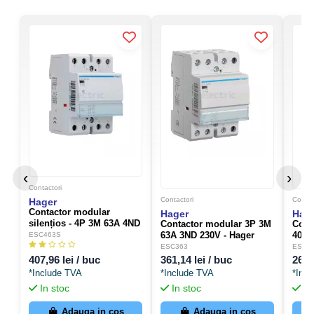
‹
›
Contactori
Contactori
Contac
Hager
Contactor modular
Hager
Hag
silențios - 4P 3M 63A 4ND
Contactor modular 3P 3M
Cont
230V ESC463S - Hager
63A 3ND 230V - Hager
40A 
ESC463S
ESC463S
ESC363
ESC
ESC363
ESC2
407,96 lei / buc
361,14 lei / buc
267,
*Include TVA
*Include TVA
*Inc
In stoc
In stoc
In
Adauga in cos
Adauga in cos