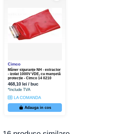
Cimco
Mâner siguranțe NH - extractor
- izolat 1000V VDE, cu manșetă
protecție - Cimco 14 0210
468,10 lei / buc
*Include TVA
LA COMANDA
Adauga in cos
16 produse similare