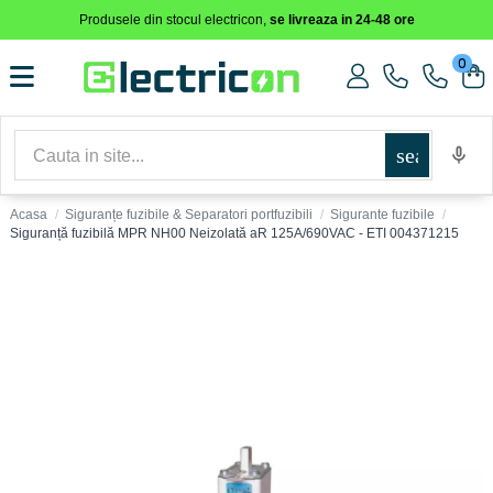
Produsele din stocul electricon,
se livreaza in 24-48 ore
0
search
Acasa
Siguranțe fuzibile & Separatori portfuzibili
Sigurante fuzibile
Siguranță fuzibilă MPR NH00 Neizolată aR 125A/690VAC - ETI 004371215