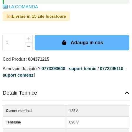
LA COMANDA
local_shipping
Livrare in 15 zile lucratoare
Adauga in cos
Cod Produs:
004371215
Ai nevoie de ajutor?
0773393640 - suport tehnic
/
0772245110 -
suport comenzi
Detalii Tehnice
Curent nominal
125 A
Tensiune
690 V