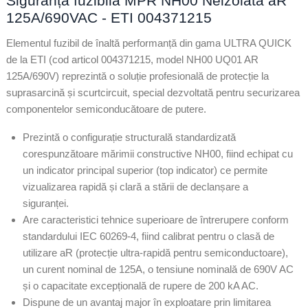
Siguranță fuzibilă MPR NH00 Neizolată aR
125A/690VAC - ETI 004371215
Elementul fuzibil de înaltă performanță din gama ULTRA QUICK
de la ETI (cod articol 004371215, model NH00 UQ01 AR
125A/690V) reprezintă o soluție profesională de protecție la
suprasarcină și scurtcircuit, special dezvoltată pentru securizarea
componentelor semiconducătoare de putere.
Prezintă o configurație structurală standardizată
corespunzătoare mărimii constructive NH00, fiind echipat cu
un indicator principal superior (top indicator) ce permite
vizualizarea rapidă și clară a stării de declanșare a
siguranței.
Are caracteristici tehnice superioare de întrerupere conform
standardului IEC 60269-4, fiind calibrat pentru o clasă de
utilizare aR (protecție ultra-rapidă pentru semiconductoare),
un curent nominal de 125A, o tensiune nominală de 690V AC
și o capacitate excepțională de rupere de 200 kA AC.
Dispune de un avantaj major în exploatare prin limitarea