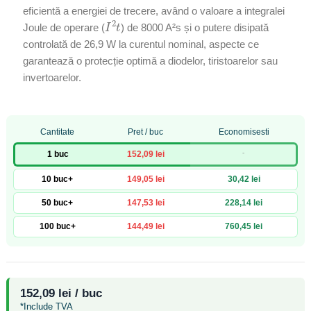
eficientă a energiei de trecere, având o valoare a integralei
I
2
t
Joule de operare (
) de 8000 A²s și o putere disipată
controlată de 26,9 W la curentul nominal, aspecte ce
garantează o protecție optimă a diodelor, tiristoarelor sau
invertoarelor.
Cantitate
Pret / buc
Economisesti
-
1 buc
152,09 lei
10 buc+
149,05 lei
30,42 lei
50 buc+
147,53 lei
228,14 lei
100 buc+
144,49 lei
760,45 lei
152,09 lei / buc
*Include TVA