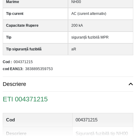
Marime
NH00
Tip curent
AC (curent alternativ)
Capacitate Rupere
200 kA
Tip
siguranță fuzibilă MPR
Tip siguranță fuzibilă
aR
Cod
004371215
cod EAN13
3838895359753
Descriere
ETI 004371215
Cod
004371215
Descriere
Siguranță fuzibilă tip NH00