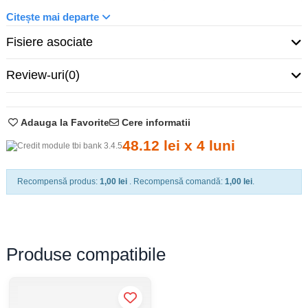
Citește mai departe
Curent nominal
125 A
Fisiere asociate
Tip siguranță
NH
Review-uri
(0)
Mărime
NH00
Tensiune (AC)
690 V
Adauga la Favorite
Cere informatii
48.12 lei x 4 luni
Caracteristica de întrerupere
aR
Capacitatea de rupere (AC)
200 kA
Recompensă produs:
1,00 lei
. Recompensă comandă:
1,00 lei
.
material
metal
Produse compatibile