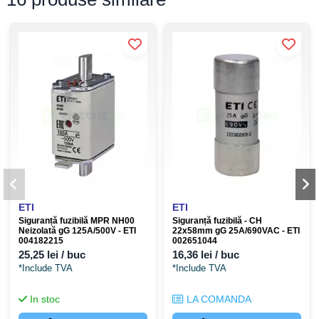
ETI
ETI
Siguranță fuzibilă MPR NH00
Siguranță fuzibilă - CH
Neizolată gG 125A/500V - ETI
22x58mm gG 25A/690VAC - ETI
004182215
002651044
25,25 lei / buc
16,36 lei / buc
*Include TVA
*Include TVA
In stoc
LA COMANDA