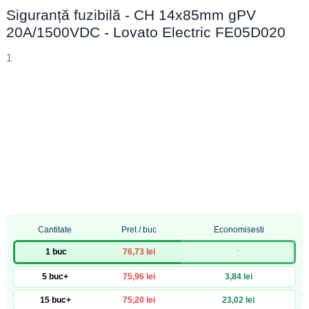
Siguranță fuzibilă - CH 14x85mm gPV
20A/1500VDC - Lovato Electric FE05D020
1
Cantitate
Pret / buc
Economisesti
-
1 buc
76,73 lei
5 buc+
75,96 lei
3,84 lei
15 buc+
75,20 lei
23,02 lei