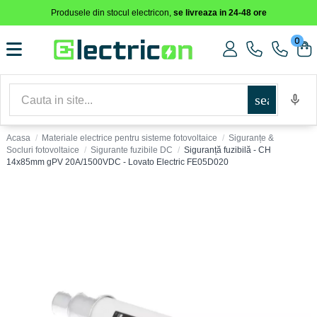
Produsele din stocul electricon,
se livreaza in 24-48 ore
0
search
Acasa
Materiale electrice pentru sisteme fotovoltaice
Siguranțe &
Socluri fotovoltaice
Sigurante fuzibile DC
Siguranță fuzibilă - CH
14x85mm gPV 20A/1500VDC - Lovato Electric FE05D020