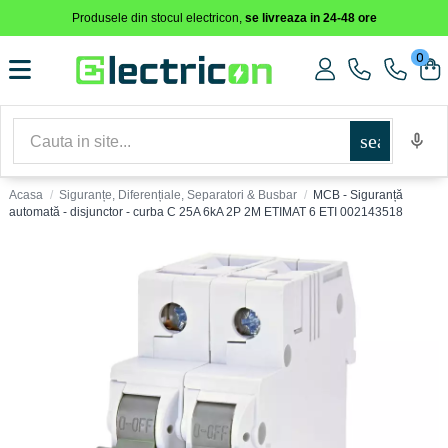
Produsele din stocul electricon,
se livreaza in 24-48 ore
0
search
Acasa
Siguranțe, Diferențiale, Separatori & Busbar
MCB - Siguranță
automată - disjunctor - curba C 25A 6kA 2P 2M ETIMAT 6 ETI 002143518