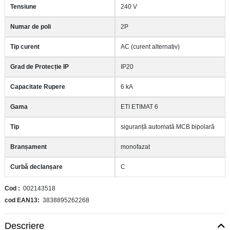
Tensiune
240 V
Numar de poli
2P
Tip curent
AC (curent alternativ)
Grad de Protecție IP
IP20
Capacitate Rupere
6 kA
Gama
ETI ETIMAT 6
Tip
siguranță automată MCB bipolară
Branșament
monofazat
Curbă declanșare
C
Cod
002143518
cod EAN13
3838895262268
Descriere