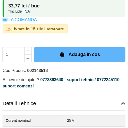
33,77 lei / buc
*Include TVA
LA COMANDA
local_shipping
Livrare in 15 zile lucratoare
Adauga in cos
Cod Produs:
002143518
Ai nevoie de ajutor?
0773393640 - suport tehnic
/
0772245110 -
suport comenzi
Detalii Tehnice
Curent nominal
25 A