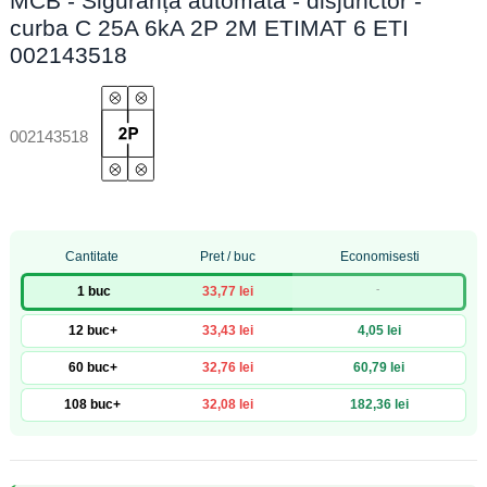
MCB - Siguranță automată - disjunctor -
curba C 25A 6kA 2P 2M ETIMAT 6 ETI
002143518
002143518
Cantitate
Pret / buc
Economisesti
-
1 buc
33,77 lei
12 buc+
33,43 lei
4,05 lei
60 buc+
32,76 lei
60,79 lei
108 buc+
32,08 lei
182,36 lei