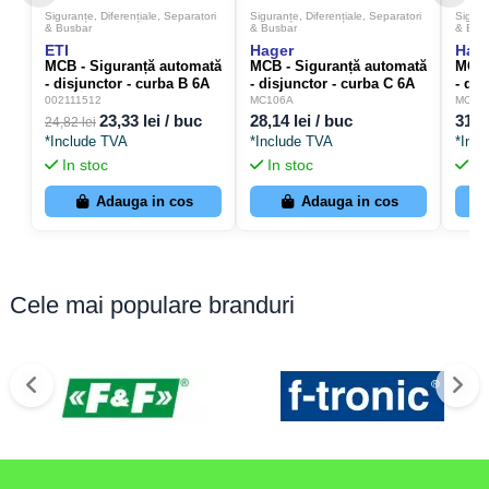
Siguranțe, Diferențiale, Separatori
Siguranțe, Diferențiale, Separatori
Sigura
& Busbar
& Busbar
& Bus
ETI
Hager
Hag
MCB - Siguranță automată
MCB - Siguranță automată
MCB 
- disjunctor - curba B 6A
- disjunctor - curba C 6A
- dis
6kA 1P 1M ETIMAT 6 ETI
6kA 1P 1M Hager MC106A
6kA 
002111512
MC106A
MC13
002111512
23,33 lei / buc
28,14 lei / buc
31,9
24,82 lei
*Include TVA
*Include TVA
*Inc
In stoc
In stoc
In
Adauga in cos
Adauga in cos
Cele mai populare branduri