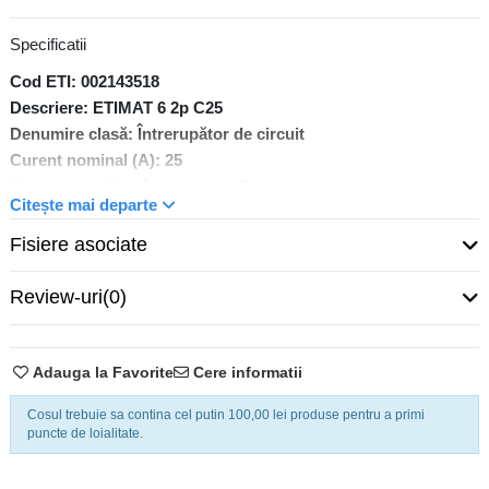
Specificatii
Cod ETI: 002143518
Descriere: ETIMAT 6 2p C25
Denumire clasă: Întrerupător de circuit
Curent nominal (A): 25
Caracteristică de întrerupere: C
Citește mai departe
Număr de poli: 2
Capacitatea de rupere (kA): 6
Fisiere asociate
Tipul voltajului : AC
Tensiunea nominală(V): 400
Review-uri
(0)
Frecvență nominală (Hz): 50/60
Tensiunea nominala de rezistenta Uimp (kV): 6
Terminale (mm2) : 1-25
Adauga la Favorite
Cere informatii
Standarde: IEC/EN 60898-1, IEC 60947-2
Cosul trebuie sa contina cel putin 100,00 lei produse pentru a primi
Funcție: MCB
puncte de loialitate.