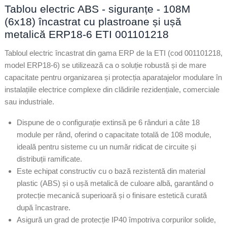
Tablou electric ABS - siguranțe - 108M
(6x18) încastrat cu plastroane și ușă
metalică ERP18-6 ETI 001101218
Tabloul electric încastrat din gama ERP de la ETI (cod 001101218,
model ERP18-6) se utilizează ca o soluție robustă și de mare
capacitate pentru organizarea și protecția aparatajelor modulare în
instalațiile electrice complexe din clădirile rezidențiale, comerciale
sau industriale.
Dispune de o configurație extinsă pe 6 rânduri a câte 18
module per rând, oferind o capacitate totală de 108 module,
ideală pentru sisteme cu un număr ridicat de circuite și
distribuții ramificate.
Este echipat constructiv cu o bază rezistentă din material
plastic (ABS) și o ușă metalică de culoare albă, garantând o
protecție mecanică superioară și o finisare estetică curată
după încastrare.
Asigură un grad de protecție IP40 împotriva corpurilor solide,