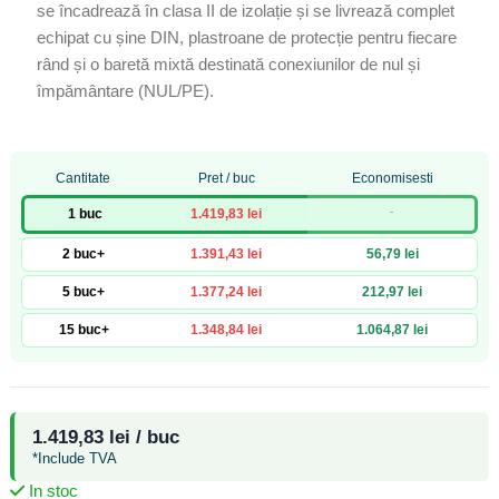
se încadrează în clasa II de izolație și se livrează complet
echipat cu șine DIN, plastroane de protecție pentru fiecare
rând și o baretă mixtă destinată conexiunilor de nul și
împământare (NUL/PE).
Cantitate
Pret / buc
Economisesti
-
1 buc
1.419,83 lei
2 buc+
1.391,43 lei
56,79 lei
5 buc+
1.377,24 lei
212,97 lei
15 buc+
1.348,84 lei
1.064,87 lei
1.419,83 lei / buc
*Include TVA
In stoc