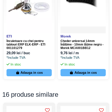
Număr conexiuni terminale PE/N
48/66
Suprafață montaj
zidărie, gips-carton
Dimensiuni Gabarit Tablou
ETI
Morek
Dimensiune
Valoare
Încuietoare cu chei pentru
Cheder universal 14mm
tablouri ERP ELK-ERP - ETI
înălțime - 10mm lățime negru -
001101279
Morek MCA001BB12
Înălțime
983 mm
29,09 lei / buc
9,76 lei / m
*Include TVA
*Include TVA
Lățime
451 mm
In stoc
In stoc
Adâncime
120 mm
Adauga in cos
Adauga in cos
Declarație Conformitate
16 produse similare