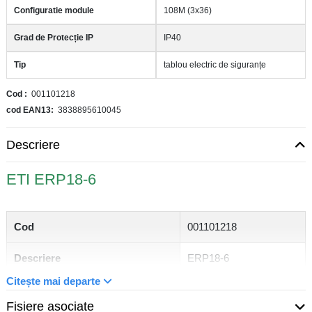
Configuratie module
108M (3x36)
Grad de Protecție IP
IP40
Tip
tablou electric de siguranțe
Cod
001101218
cod EAN13
3838895610045
Descriere
ETI ERP18-6
Cod
001101218
Descriere
ERP18-6
Citește mai departe
Greutate
11 kg
Fisiere asociate