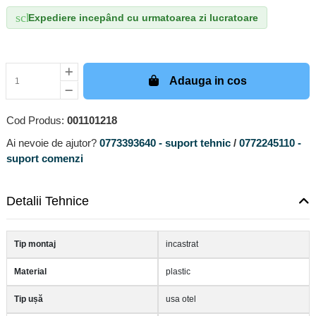
schedule
Expediere incepând cu urmatoarea zi lucratoare
Adauga in cos
Cod Produs:
001101218
Ai nevoie de ajutor?
0773393640 - suport tehnic
/
0772245110 -
suport comenzi
Detalii Tehnice
Tip montaj
incastrat
Material
plastic
Tip ușă
usa otel