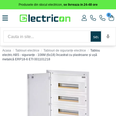
Produsele din stocul electricon,
se livreaza in 24-48 ore
0
search
Acasa
Tablouri electrice
Tablouri de siguranțe electrice
Tablou
electric ABS - siguranțe - 108M (6x18) încastrat cu plastroane și ușă
metalică ERP18-6 ETI 001101218