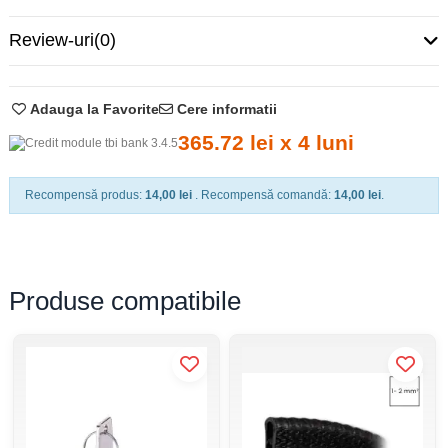
Nivel
Cutii aplicate IP40
Review-uri
(0)
Curent nominal (A)
100
Tensiunea nominală (V)
400
Adauga la Favorite
Cere informatii
365.72 lei x 4 luni
Tip montaj
Incastrat
Grad de protecție IP
IP 40
Recompensă produs:
14,00 lei
. Recompensă comandă:
14,00 lei
.
No. of modules (total/per row)
108 module, 18 per rând
Număr de rânduri
6
Produse compatibile
Ușa (material, color)
Metal, alb
Cutie (material, color)
Plastic, alb
Glow wire test (°C)
650