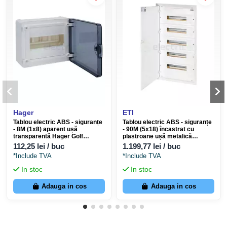
Hager
ETI
Tablou electric ABS - siguranțe
Tablou electric ABS - siguranțe
- 8M (1x8) aparent ușă
- 90M (5x18) încastrat cu
transparentă Hager Golf
plastroane ușă metalică
VS108TD
ERP18-5 ETI 001101216
112,25 lei / buc
1.199,77 lei / buc
*Include TVA
*Include TVA
In stoc
In stoc
Adauga in cos
Adauga in cos