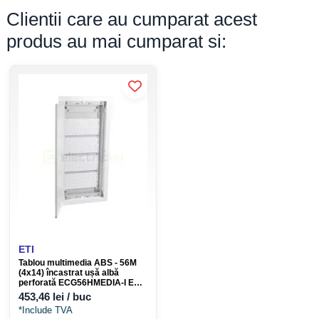
Clientii care au cumparat acest
produs au mai cumparat si:
ETI
Tablou multimedia ABS - 56M
(4x14) încastrat ușă albă
perforată ECG56HMEDIA-I ETI
001100133
453,46 lei / buc
*Include TVA