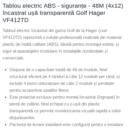
Tablou electric ABS - siguranțe - 48M (4x12)
încastrat ușă transparentă Golf Hager
VF412TD
Tabloul electric încastrat din gama Golf de la Hager (cod
VF412TD) reprezintă o soluție profesională realizată din material
plastic de înaltă calitate (ABS), ideală pentru montajul estetic și
sigur al aparatajelor modulare în instalațiile rezidențiale și
comerciale.
Dispune de o capacitate totală de 48 de module, fiind
structurat eficient pe 4 rânduri a câte 12 module per rând, și
include 4 benzi obturatoare de câte 2 module și jumătate
pentru acoperirea spațiilor libere.
Este proiectat exclusiv pentru montaj încastrat (îngropat) în
pereți de zidărie, fiind echipat cu o ușă din plastic
transparentă ce permite monitorizarea vizuală rapidă a stării
disjuntoarelor.
Pachetul de livrare standard este configurat pentru o instalare