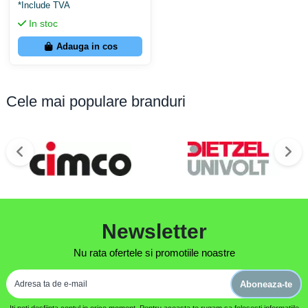
*Include TVA
In stoc
Număr barete PE+N
2
Adauga in cos
Număr șuruburi per baretă
14
Tip șuruburi
6x16mmp, 8x10mmp
Cele mai populare branduri
Declarație Conformitate
Newsletter
Nu rata ofertele si promotiile noastre
Aboneaza-te