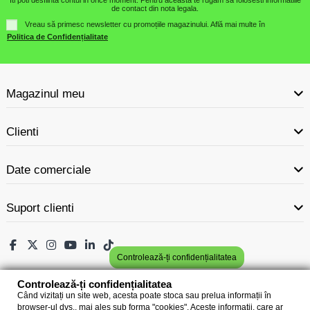
Iti poti desfiinta contul in orice moment. Pentru aceasta te rugam sa folosesti informatiile
de contact din nota legala.
Vreau să primesc newsletter cu promoțiile magazinului. Află mai multe în
Politica de Confidențialitate
Magazinul meu
Clienti
Date comerciale
Suport clienti
Controlează-ți confidențialitatea
Controlează-ți confidențialitatea
Când vizitați un site web, acesta poate stoca sau prelua informații în
browser-ul dvs., mai ales sub forma "cookies". Aceste informații, care ar