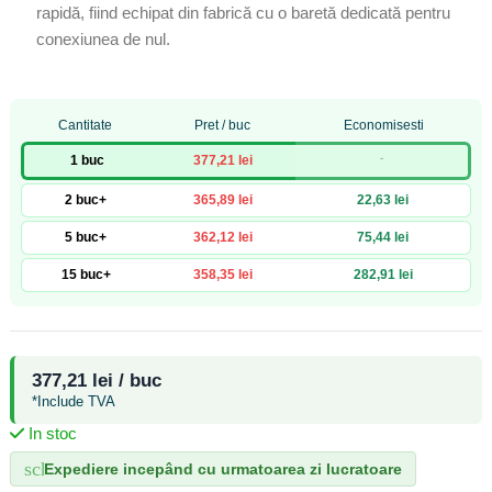
rapidă, fiind echipat din fabrică cu o baretă dedicată pentru
conexiunea de nul.
Cantitate
Pret / buc
Economisesti
-
1 buc
377,21 lei
2 buc+
365,89 lei
22,63 lei
5 buc+
362,12 lei
75,44 lei
15 buc+
358,35 lei
282,91 lei
377,21 lei / buc
*Include TVA
In stoc
schedule
Expediere incepând cu urmatoarea zi lucratoare