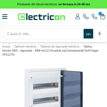
Produsele din stocul electricon,
se livreaza in 24-48 ore
0
search
Acasa
Tablouri electrice
Tablouri de siguranțe electrice
Tablou
electric ABS - siguranțe - 48M (4x12) încastrat ușă transparentă Golf Hager
VF412TD