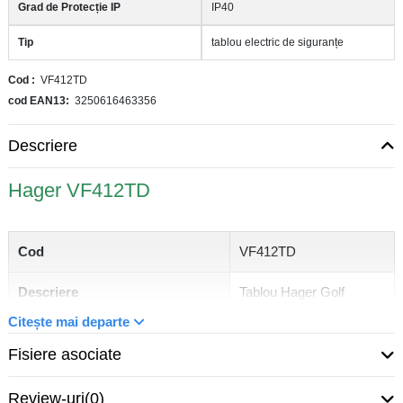
Grad de Protecție IP
IP40
Tip
tablou electric de siguranțe
Cod
VF412TD
cod EAN13
3250616463356
Descriere
Hager VF412TD
Cod
VF412TD
Descriere
Tablou Hager Golf
Citește mai departe
Curent nominal (A)
63 A
Fisiere asociate
Tensiune nominală (V)
400 V
Review-uri
(0)