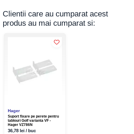
Lățime
352 mm
Clientii care au cumparat acest
Adâncime
97,5 mm
produs au mai cumparat si:
Dimensiune nișă perete
Dimensiune
Valoare
Înălțime
652 mm
Lățime
318 mm
Adâncime
72 mm
Informații bară nul inclusă
Hager
Suport fixare pe perete pentru
Nume specificație
Valoare
tablouri Golf varianta VF -
Hager VZ786N
36,78 lei / buc
Tip suport
VZ704