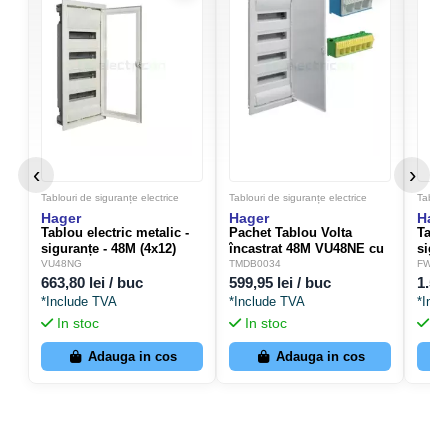
de fixare
VZ696N
pentru
instalarea
scutului
Golf
Hager
‹
›
VF412TD
Tablouri de siguranțe electrice
Tablouri de siguranțe electrice
Tablou
în pereți
Hager
Hager
Hag
Elemente de fixare VZ786N pentru instalarea
goi (4
Tablou electric metalic -
Pachet Tablou Volta
Tablo
siguranțe - 48M (4x12)
încastrat 48M VU48NE cu
sigur
scutului Golf Hager VF412TD în pereți solizi (4
buc.)
încastrat ușă sticlă Volta
terminale de împământare
încas
VU48NG
TMDB0034
FW41
buc.)
Hager VU48NG
QuickConnect
plas
663,80 lei / buc
599,95 lei / buc
1.50
*Include TVA
*Include TVA
*Inc
Dimensiuni Gabarit Tablou
In stoc
In stoc
In
Adauga in cos
Adauga in cos
Dimensiune
Valoare
Înălțime
688 mm