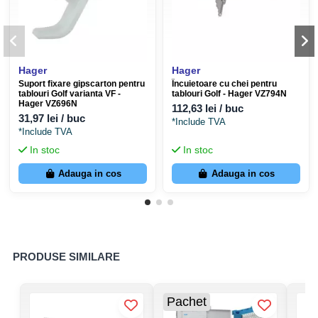
Suprafață montaj
zidărie, gips-carton
Instalarea cofretului Hager Golf VF412TD în
diverse tipuri de pereți
Hager
Hager
Suport fixare gipscarton pentru
Încuietoare cu chei pentru
Există 2 tipuri de elemente de fixare pentru instalarea tabloului
tablouri Golf varianta VF -
tablouri Golf - Hager VZ794N
Hager VZ696N
112,63 lei / buc
Hager Volta VF412TD în perete.
31,97 lei / buc
*Include TVA
*Include TVA
Set de 4 console din plastic VZ786N
pentru instalarea
In stoc
In stoc
cutiei (bazei) din plastic în pereți solizi: blocuri, cărămidă,
Adauga in cos
Adauga in cos
beton.
Set de 4 console speciale VZ696N
pentru montarea
cofretului în pereți goi: gips-carton, OSB etc.
PRODUSE SIMILARE
Pachet
Elemente