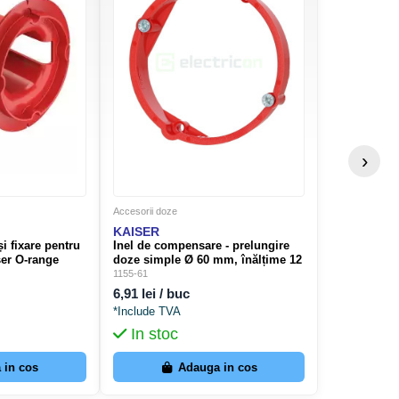
›
Accesorii doze
KAISER
i fixare pentru
Inel de compensare - prelungire
ser O-range
doze simple Ø 60 mm, înălțime 12
1090-12
mm, ajustare nivel tencuială
1155-61
- Kaiser 1155-61
6,91 lei / buc
*Include TVA
In stoc
 in cos
Adauga in cos