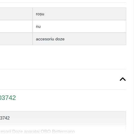
roșu
nu
accesoriu doze
03742
3742
esorii Doze aparataj OBO Bettermann