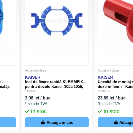
Accesorii doze
Accesorii doze
KAISER
KAISER
 -
Inel de fixare rapidă KLEMMFIX -
Unealtă de montaj ș
ială),
pentru dozele Kaiser 1055/1056,
doze in lemn - Kai
5 mm, cu
albastru, montaj fără ipsos în
ECON Fix - Kaiser 
1159-03
1090-12
zidărie - Kaiser 1159-03
3,96 lei / buc
23,89 lei / buc
*Include TVA
*Include TVA
In stoc
In stoc
s
Adauga in cos
Adauga