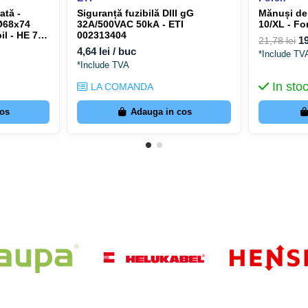
ată -
Siguranță fuzibilă DIII gG
Mănuși de lucru -
 Ø68x74
32A/500VAC 50kA - ETI
10/XL - Fo
il - HE 74-
002313404
19
21,78 lei
003828
4,64 lei / buc
*Include TV
*Include TVA
In sto
LA COMANDA
cos
Adauga in cos