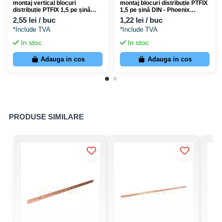
1-HL 3), ideal pentru aplicații în industria de transport.
montaj vertical blocuri
montaj blocuri distribuție PTFIX
distribuție PTFIX 1,5 pe șină
1,5 pe șină DIN - Phoenix
DIN - Phoenix Contact 1049497
Contact 1049498
2,55 lei / buc
1,22 lei / buc
*Include TVA
*Include TVA
Specificații tehnice PTFIX 6X1,5 PK
In stoc
In stoc
Adauga in cos
Adauga in cos
Cod producător
3002787
Cod EAN (GTIN)
4055626432670
Producător
Phoenix Contact
PRODUSE SIMILARE
Bloc de distribuție (Distributor
Tip produs
terminal block)
Număr conexiuni
6
Metodă conectare
Push-in connection
Secțiune conductor
0,14 mm² ... 2,5 mm²
(rigid)