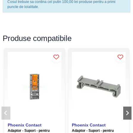
Cosul trebuie sa contina cel putin 100,00 lei produse pentru a primi
PTFIX de la Phoenix Contact redefinește organizarea. Acest bloc
puncte de loialitate.
de distribuție micro permite o aranjare clară a terminalelor datorită
marcajelor vizibile și a deschiderilor de testare la fiecare punct de
conexiune, facilitând întreținerea și diagnoza rapidă. Designul său
compact economisește până la 50% din spațiul ocupat pe șină
Produse compatibile
față de soluțiile convenționale. Flexibilitatea este garantată de
multiplele modalități de montaj: pe șină DIN (cu adaptor), montare
directă cu flanșă sau suspendat. Fabricat din poliamidă (PA) cu
clasa de inflamabilitate
V0
, acest element este pregătit să
funcționeze în condiții extreme, de la -60 °C până la +110 °C.
Avantajele blocului de distribuție
PTFIX 6X1,5 PK
Conectare Push-in:
Inserție directă a firelor rigide sau cu
ferulă, reducând timpul de cablare cu până la 80%.
Gata de utilizare:
Blocurile sunt deja punate intern,
eliminând necesitatea punților manuale între borne.
Testare facilă:
Fiecare punct de terminal are propria
fereastră de verificare pentru multimetru.
Phoenix Contact
Phoenix Contact
Siguranță feroviară:
Certificat conform DIN EN 45545-2 (HL
Adaptor - Suport - pentru
Adaptor - Suport - pentru