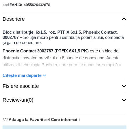
cod EAN13
4055626432670
Descriere
Bloc distribuție, 6x1,5, roz, PTFIX 6x1,5, Phoenix Contact,
3002787
– Soluția micro pentru distribuția potențialului, compactă
și gata de conectare.
Phoenix Contact 3002787 (PTFIX 6X1,5 PK)
este un bloc de
distribuție inovator, prevăzut cu 6 puncte de conexiune. Acesta
utilizează tehnologia
Push-in
, care permite conectarea rapidă a
conductorilor fără unelte speciale, acoperind o secțiune
Citește mai departe
transversală între 0,14 mm² și 2,5 mm². De o culoare
roz (RAL
3014)
distinctivă pentru identificare ușoară, acest bloc vine deja
Fisiere asociate
punat intern, fiind pregătit pentru instalare imediată.
Review-uri
(0)
PTFIX 6X1,5 PK – Eficiență maximă în spații minime
Adauga la Favorite
Cere informatii
Într-un tablou electric unde spațiul este o resursă critică, seria