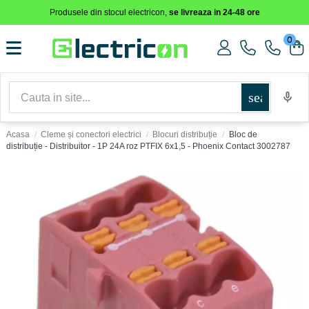
Produsele din stocul electricon,
se livreaza in 24-48 ore
0
search
Acasa
Cleme și conectori electrici
Blocuri distribuție
Bloc de
distribuție - Distribuitor - 1P 24A roz PTFIX 6x1,5 - Phoenix Contact 3002787