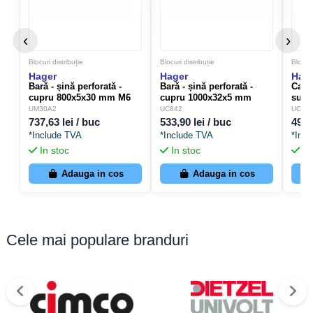
Tensiune nominală
450 V
Curent nominal
17,5 A
‹
›
Material
PA (Poliamidă)
Blocuri distribuție
Blocuri distribuție
Blocuri
Hager
Hager
Hag
Bară - șină perforată -
Bară - șină perforată -
Capa
Culoare
Roz antic (RAL 3014)
cupru 800x5x30 mm M6
cupru 1000x32x5 mm
supo
400A - Hager UM30A2
400A - Hager UC842
620m
UM30A2
UC842
UC81
Lățime
12,5 mm
737,63 lei / buc
533,90 lei / buc
497,
*Include TVA
*Include TVA
*Inc
Înălțime
21,6 mm
In stoc
In stoc
In
Adauga in cos
Adauga in cos
Adâncime
17,7 mm
Greutate netă
5,6 g
Greutate brută
7 g
Cele mai populare branduri