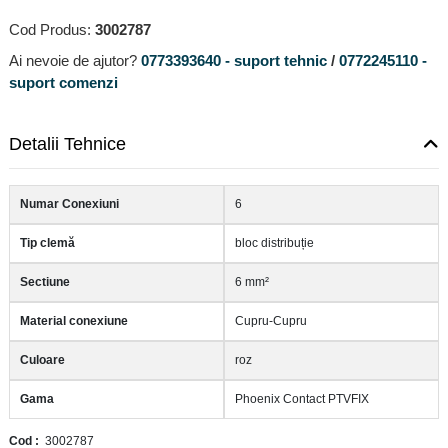
Cod Produs:
3002787
Ai nevoie de ajutor?
0773393640 - suport tehnic
/
0772245110 -
suport comenzi
Detalii Tehnice
Numar Conexiuni
6
Tip clemă
bloc distribuție
Sectiune
6 mm²
Material conexiune
Cupru-Cupru
Culoare
roz
Gama
Phoenix Contact PTVFIX
Cod
3002787