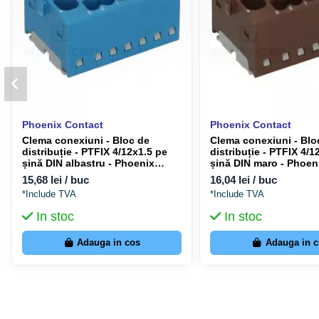
Phoenix Contact
Phoenix Contact
Clema conexiuni - Bloc de
Clema conexiuni - Blo
distribuție - PTFIX 4/12x1.5 pe
distribuție - PTFIX 4/1
șină DIN albastru - Phoenix
șină DIN maro - Phoen
Contact 1046962
1046964
15,68 lei / buc
16,04 lei / buc
*Include TVA
*Include TVA
In stoc
In stoc
Adauga in cos
Adauga in 