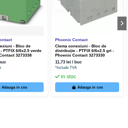
ontact
Phoenix Contact
xiuni - Bloc de
Clema conexiuni - Bloc de
e - PTFIX 6/6x2.5 verde
distribuție - PTFIX 6/6x2.5 gri -
 Contact 3273338
Phoenix Contact 3273330
 buc
11,73 lei / buc
A
*Include TVA
c
In stoc
Adauga in cos
Adauga in cos