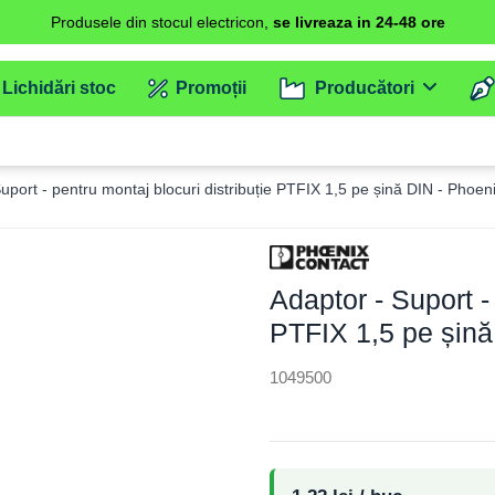
Produsele din stocul electricon,
se livreaza in 24-48 ore
Lichidări stoc
Promoții
Producători
uport - pentru montaj blocuri distribuție PTFIX 1,5 pe șină DIN - Phoe
Adaptor - Suport - 
PTFIX 1,5 pe șin
1049500