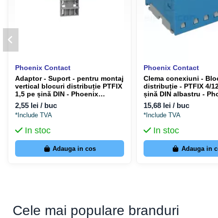
Phoenix Contact
Phoenix Contact
Adaptor - Suport - pentru montaj
Clema conexiuni - Blo
vertical blocuri distribuție PTFIX
distribuție - PTFIX 4/1
1,5 pe șină DIN - Phoenix
șină DIN albastru - Ph
Contact 1049497
Contact 1046962
2,55 lei / buc
15,68 lei / buc
*Include TVA
*Include TVA
In stoc
In stoc
Adauga in cos
Adauga in 
Cele mai populare branduri