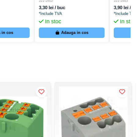
 - Wago 221-2501
linie din seria 221 - Wago 221-2502
linie din se
221-2502
221-2503
3,30 lei / buc
3,90 lei / b
*Include TVA
*Include TVA
In stoc
In stoc
 in cos
Adauga in cos