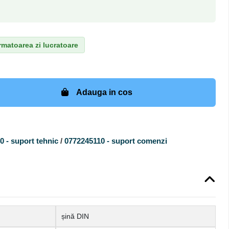
matoarea zi lucratoare
Adauga in cos
 - suport tehnic
/
0772245110 - suport comenzi
șină DIN