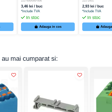
 gri-
pe șină DIN (nul) albastru - Wago
linie din seria 221
221-500/000-006
221-2501
0-053
221-500/000-006
3,46 lei / buc
2,93 lei / buc
*Include TVA
*Include TVA
In stoc
In stoc
s
Adauga in cos
Adauga
s au mai cumparat si: