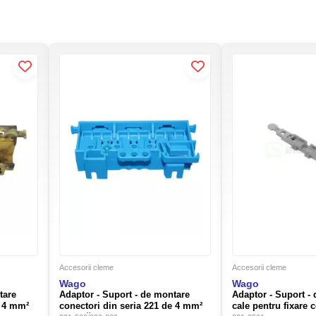
Accesorii cleme
Accesorii cleme
Wago
Wago
tare
Adaptor - Suport - de montare
Adaptor - Suport -
e 4 mm²
conectori din seria 221 de 4 mm²
cale pentru fixare c