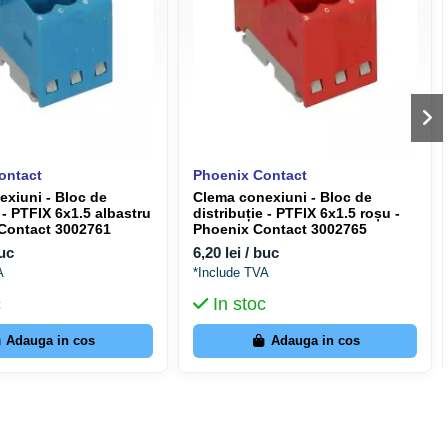
ontact
Phoenix Contact
xiuni - Bloc de
Clema conexiuni - Bloc de
e - PTFIX 6x1.5 albastru
distribuție - PTFIX 6x1.5 roșu -
 Contact 3002761
Phoenix Contact 3002765
buc
6,20 lei / buc
A
*Include TVA
c
In stoc
Adauga in cos
Adauga in cos