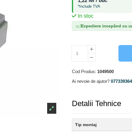
1,22 lei / buc
*Include TVA
In stoc
schedule
Expediere incepând cu ur
Cod Produs:
1049500
Ai nevoie de ajutor?
0773393640
Detalii Tehnice
Tip montaj