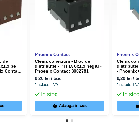
Phoenix Contact
Phoenix C
c de
Clema conexiuni - Bloc de
Clema cone
2x1.5 pe
distribuție - PTFIX 6x1.5 negru -
distribuți
ix Contact
Phoenix Contact 3002781
- Phoenix
6,20 lei / buc
6,20 lei / 
*Include TVA
*Include TV
In stoc
In sto
cos
Adauga in cos