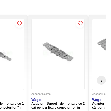
›
Accesorii cleme
Accesorii clem
Wago
Wago
 de montare cu 1
Adaptor - Suport - de montare cu 2
Adaptor - Su
onectorilor în
căi pentru fixare conectorilor în
căi pentru f