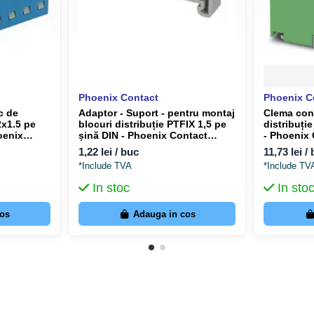
Phoenix Contact
Phoenix C
c de
Adaptor - Suport - pentru montaj
Clema cone
2x1.5 pe
blocuri distribuție PTFIX 1,5 pe
distribuți
oenix
șină DIN - Phoenix Contact
- Phoenix
1049498
1,22 lei / buc
11,73 lei /
*Include TVA
*Include TV
In stoc
In sto
cos
Adauga in cos