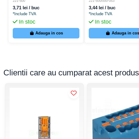
pe șină DIN - Wago 221-500
pe șină DIN (împământare)
221-500
221-500/000-053
galben - Wago 221-500/00
3,71 lei / buc
3,44 lei / buc
*Include TVA
*Include TVA
In stoc
In stoc
Adauga in cos
Adauga in co
Clientii care au cumparat acest produ