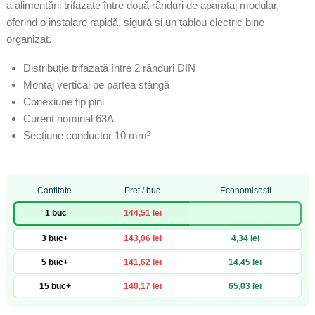
a alimentării trifazate între două rânduri de aparataj modular,
oferind o instalare rapidă, sigură și un tablou electric bine
organizat.
Distribuție trifazată între 2 rânduri DIN
Montaj vertical pe partea stângă
Conexiune tip pini
Curent nominal 63A
Secțiune conductor 10 mm²
Cantitate
Pret / buc
Economisesti
-
1 buc
144,51 lei
3 buc+
143,06 lei
4,34 lei
5 buc+
141,62 lei
14,45 lei
15 buc+
140,17 lei
65,03 lei