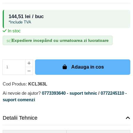
144,51 lei / buc
*Include TVA
In stoc
schedule
Expediere incepând cu urmatoarea zi lucratoare
Adauga in cos
Cod Produs:
KCL363L
Ai nevoie de ajutor?
0773393640 - suport tehnic
/
0772245110 -
suport comenzi
Detalii Tehnice