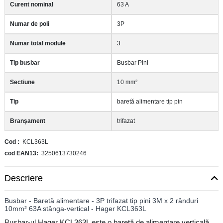
Curent nominal
63 A
Numar de poli
3P
Numar total module
3
Tip busbar
Busbar Pini
Sectiune
10 mm²
Tip
baretă alimentare tip pin
Branșament
trifazat
Cod
KCL363L
cod EAN13
3250613730246
Descriere
Busbar - Baretă alimentare - 3P trifazat tip pini 3M x 2 rânduri
10mm² 63A stânga-vertical - Hager KCL363L
Busbar-ul Hager KCL363L este o baretă de alimentare verticală