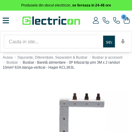
Produsele din stocul electricon,
se livreaza in 24-48 ore
0
search
Acasa
Siguranțe, Diferențiale, Separatori & Busbar
Busbar și accesorii
Busbar
Busbar - Baretă alimentare - 3P trifazat tip pini 3M x 2 randuri
10mm² 63A stanga-vertical - Hager KCL363L