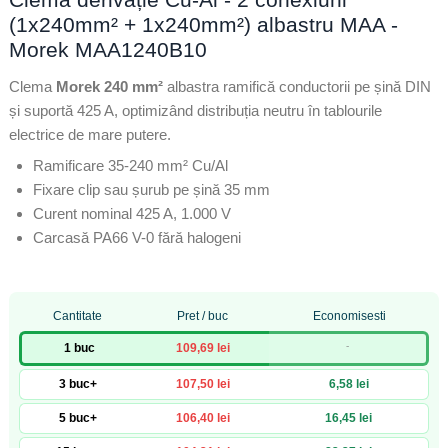
(1x240mm² + 1x240mm²) albastru MAA -
Morek MAA1240B10
Clema
Morek 240 mm²
albastra ramifică conductorii pe șină DIN
și suportă 425 A, optimizând distribuția neutru în tablourile
electrice de mare putere.
Ramificare 35-240 mm² Cu/Al
Fixare clip sau șurub pe șină 35 mm
Curent nominal 425 A, 1.000 V
Carcasă PA66 V-0 fără halogeni
Cantitate
Pret / buc
Economisesti
-
1 buc
109,69 lei
3 buc+
107,50 lei
6,58 lei
5 buc+
106,40 lei
16,45 lei