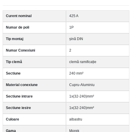
Curent nominal
425 A
Numar de poli
1P
Tip montaj
șină DIN
Numar Conexiuni
2
Tip clemă
clemă ramificație
Sectiune
240 mm²
Material conexiune
Cupru-Aluminiu
Sectiune intrare
1x(32-240)mm²
Sectiune iesire
1x(32-240)mm²
Culoare
albastru
Gama
Morek