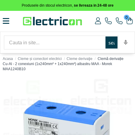
Produsele din stocul electricon,
se livreaza in 24-48 ore
0
search
Acasa
Cleme și conectori electrici
Cleme derivaţie
Clemă derivație
Cu-Al - 2 conexiuni (1x240mm² + 1x240mm²) albastru MAA - Morek
MAA1240B10