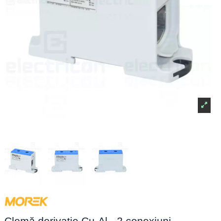
Clemă derivație Cu-Al - 2 conexiuni