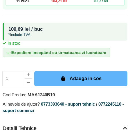
15 buc+
104,21 lei
82,27 lei
109,69 lei / buc
*Include TVA
In stoc
schedule
Expediere incepând cu urmatoarea zi lucratoare
Adauga in cos
Cod Produs:
MAA1240B10
Ai nevoie de ajutor?
0773393640 - suport tehnic
/
0772245110 -
suport comenzi
Detalii Tehnice