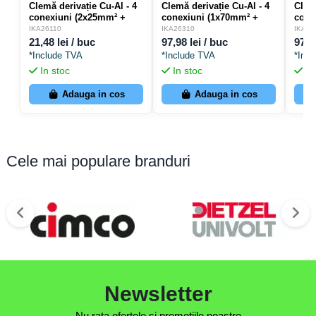
Clemă derivație Cu-Al - 4
Clemă derivație Cu-Al - 4
Clemă
conexiuni (2x25mm² +
conexiuni (1x70mm² +
cone
2x16mm²) gri IKA -
1x50mm²/1x70mm² +
1x50
IKA26110
IKA26310
IKA26
Schrack IKA26110
1x50mm²) gri IKA -
1x50
21,48 lei / buc
97,98 lei / buc
97,9
Schrack IKA26310
IKA 
*Include TVA
*Include TVA
*Inc
In stoc
In stoc
In
Adauga in cos
Adauga in cos
Cele mai populare branduri
Newsletter
Nu rata ofertele si promotiile noastre