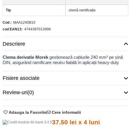
Tip
clemă ramificație
Cod
MAA1240B10
cod EAN13
4744397013996
Descriere
Clema derivatie Morek
gestionează cablurile 240 mm² pe șină
DIN, asigurând ramificare neutru fiabilă în aplicații heavy-duty
Fisiere asociate
Review-uri
(0)
Adauga la Favorite
Cere informatii
37.50 lei x 4 luni