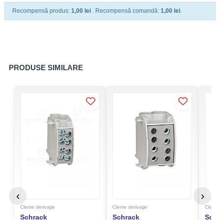
Recompensă produs:
1,00 lei
. Recompensă comandă:
1,00 lei
.
PRODUSE SIMILARE
‹
›
Cleme derivaţie
Cleme derivaţie
Cleme 
Schrack
Schrack
Sch