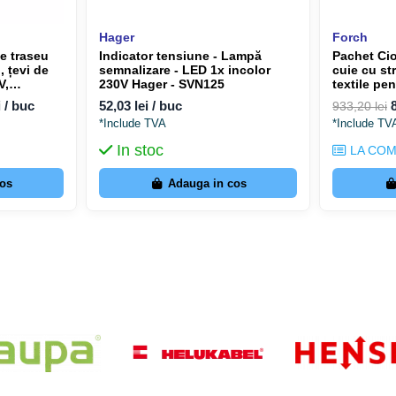
Hager
Forch
e traseu
Indicator tensiune - Lampă
Pachet Ci
, țevi de
semnalizare - LED 1x incolor
cuie cu st
V,
230V Hager - SVN125
textile pen
nder
electrice 
i / buc
52,03 lei / buc
933,20 lei
*Include TVA
*Include TV
In stoc
LA CO
cos
Adauga in cos