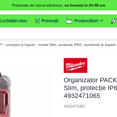
Produsele din stocul electricon,
se livreaza in 24-48 ore
Lichidări stoc
Promoții
Producători
 compact și îngust - model Slim, protecție IP65, rezistență la impac
Organizator PACK
Slim, protecție IP
4932471065
4932471065