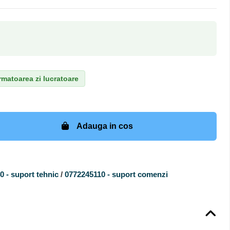
matoarea zi lucratoare
Adauga in cos
 - suport tehnic
/
0772245110 - suport comenzi