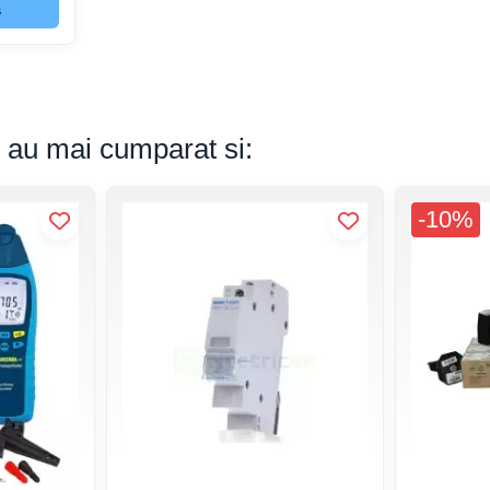
s
s au mai cumparat si:
-10%