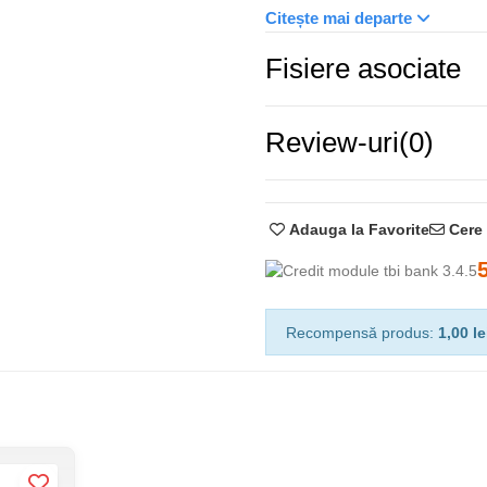
Etanșare IP 65 împotriva ploi
Citește mai departe
Fisiere asociate
Review-uri
(0)
Cere 
Adauga la Favorite
Recompensă produs:
1,00 le