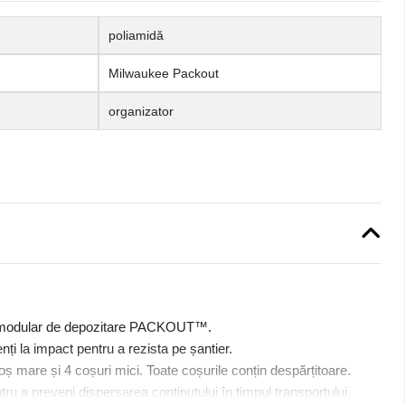
poliamidă
Milwaukee Packout
organizator
 modular de depozitare PACKOUT™.
enți la impact pentru a rezista pe șantier.
coș mare și 4 coșuri mici. Toate coșurile conțin despărțitoare.
ru a preveni dispersarea conținutului în timpul transportului.