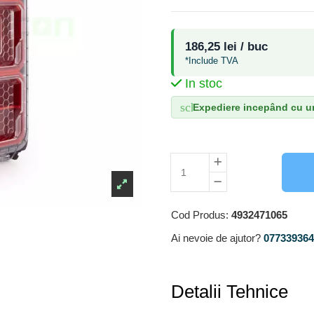
186,25 lei / buc
*Include TVA
In stoc
schedule
Expediere incepând cu ur
Cod Produs:
4932471065
Ai nevoie de ajutor?
0773393640
Detalii Tehnice