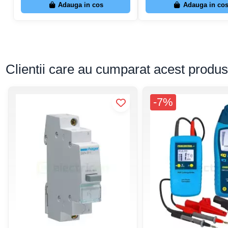
Adauga in cos
Adauga in co
Clientii care au cumparat acest produ
-7%