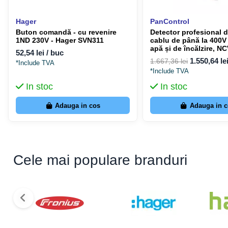
Hager
PanControl
Buton comandă - cu revenire
Detector profesional d
1ND 230V - Hager SVN311
cablu de până la 400V 
apă și de încălzire, NC
52,54 lei / buc
Pancontrol Leitungsfi
1.550,64 le
1.667,36 lei
*Include TVA
*Include TVA
In stoc
In stoc
Adauga in cos
Adauga in 
Cele mai populare branduri