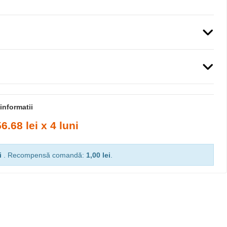
i și a resturilor.
informatii
56.68 lei x 4 luni
i
. Recompensă comandă:
1,00 lei
.