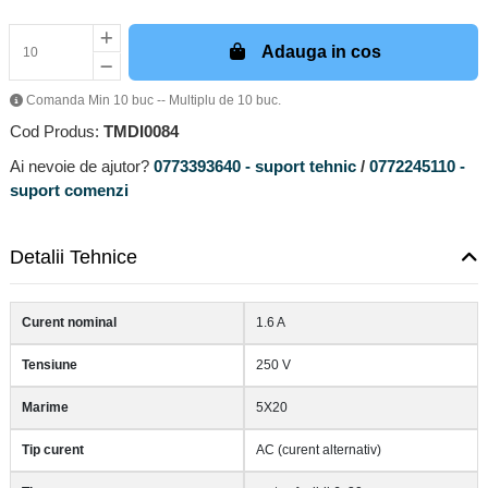
Adauga in cos
Comanda Min 10 buc -- Multiplu de 10 buc.
Cod Produs:
TMDI0084
Ai nevoie de ajutor?
0773393640 - suport tehnic
/
0772245110 -
suport comenzi
Detalii Tehnice
Curent nominal
1.6 A
Tensiune
250 V
Marime
5X20
Tip curent
AC (curent alternativ)