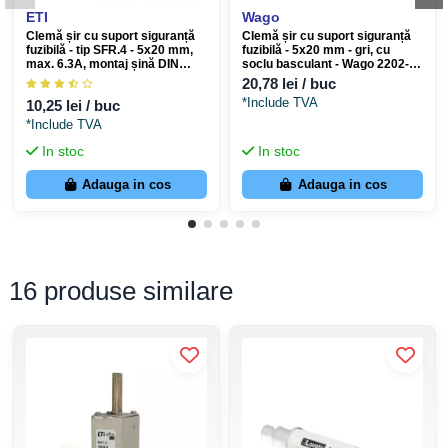
ETI
Wago
Clemă șir cu suport siguranță
Clemă șir cu suport siguranță
fuzibilă - tip SFR.4 - 5x20 mm,
fuzibilă - 5x20 mm - gri, cu
max. 6.3A, montaj șină DIN
soclu basculant - Wago 2202-
- ETI 003903057
1911
20,78 lei / buc
*Include TVA
10,25 lei / buc
*Include TVA
In stoc
In stoc
Adauga in cos
Adauga in cos
16 produse similare