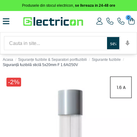
Produsele din stocul electricon,
se livreaza in 24-48 ore
0
search
Acasa
Siguranțe fuzibile & Separatori portfuzibili
Sigurante fuzibile
Siguranță fuzibilă sticlă 5x20mm F 1.6A/250V
-2%