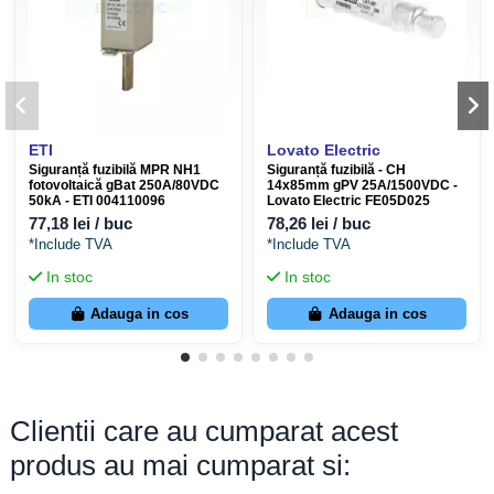
ETI
Lovato Electric
Siguranță fuzibilă MPR NH1
Siguranță fuzibilă - CH
fotovoltaică gBat 250A/80VDC
14x85mm gPV 25A/1500VDC -
50kA - ETI 004110096
Lovato Electric FE05D025
77,18 lei / buc
78,26 lei / buc
*Include TVA
*Include TVA
In stoc
In stoc
Adauga in cos
Adauga in cos
Clientii care au cumparat acest
produs au mai cumparat si: