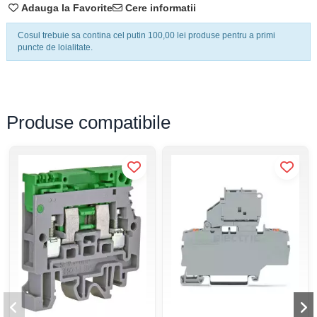
Mărime
CH5
Adauga la Favorite
Cere informatii
Cosul trebuie sa contina cel putin 100,00 lei produse pentru a primi
Tensiune
250 V
puncte de loialitate.
Material
sticlă
Produse compatibile