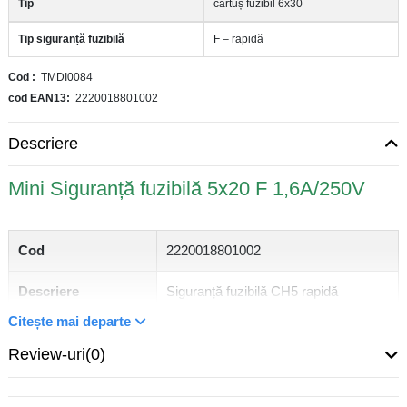
Tip
cartuș fuzibil 6x30
Tip siguranță fuzibilă
F – rapidă
Cod
TMDI0084
cod EAN13
2220018801002
Descriere
Mini Siguranță fuzibilă 5x20 F 1,6A/250V
Cod
2220018801002
Descriere
Siguranță fuzibilă CH5 rapidă
Citește mai departe
Curent nominal
1,6 A
Review-uri
(0)
Tip siguranță
CH