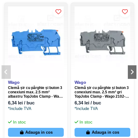
Wago
Wago
Clemă șir cu pârghie și buton 3
Clemă șir cu pârghie și buton 3
conexiuni max. 2.5 mm²
conexiuni max. 2.5 mm² gri
albastru TopJobs Clamp - Wago
TopJobs Clamp - Wago 2102-
2102-5304
5301
6,34 lei / buc
6,34 lei / buc
*Include TVA
*Include TVA
In stoc
In stoc
Adauga in cos
Adauga in cos