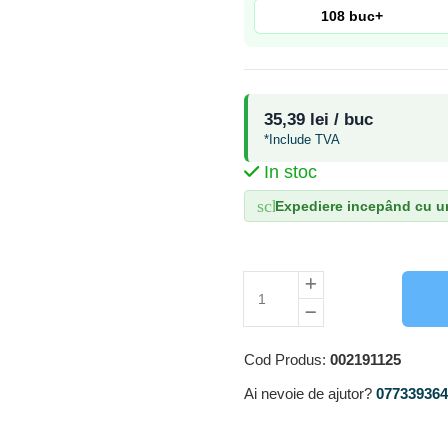
108 buc+
35,39 lei / buc
*Include TVA
In stoc
schedule
Expediere incepând cu ur
Cod Produs:
002191125
Ai nevoie de ajutor?
0773393640