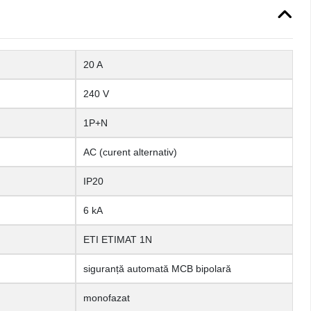
20 A
240 V
1P+N
AC (curent alternativ)
IP20
6 kA
ETI ETIMAT 1N
siguranță automată MCB bipolară
monofazat