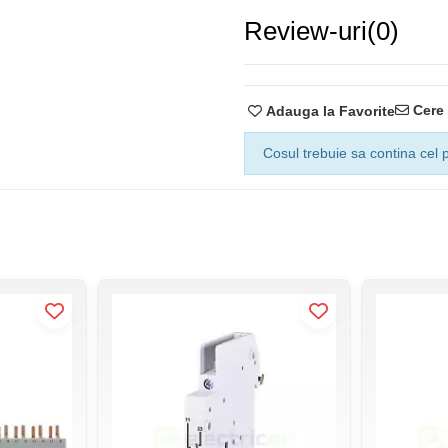
Tensiunea nominala de rezist
Review-uri
(0)
Terminale (mm2) : 1-10
Standarde: IEC/EN 60898-1
Funcție: MCB
Cere 
Adauga la Favorite
Cosul trebuie sa contina cel p