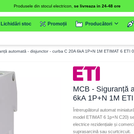
Produsele din stocul electricon,
se livreaza in 24-48 ore
Lichidări stoc
Promoții
Producători
anță automată - disjunctor - curba C 20A 6kA 1P+N 1M ETIMAT 6 ETI
MCB - Siguranță a
6kA 1P+N 1M ETI
Întrerupătorul automat miniat
model ETIMAT 6 1p+N C20) se uti
electrice rezidențiale și comerc
suprasarcină sau scurtcircuit.