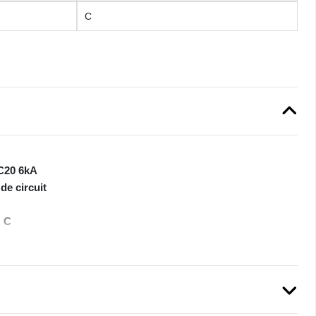
C
C20 6kA
de circuit
: C
60