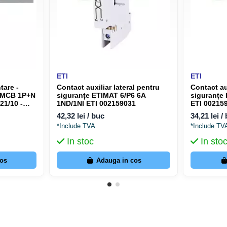
ETI
ETI
tare -
Contact auxiliar lateral pentru
Contact au
2xMCB 1P+N
siguranțe ETIMAT 6/P6 6A
siguranțe
1/10 -
1ND/1NI ETI 002159031
ETI 00215
42,32 lei / buc
34,21 lei /
*Include TVA
*Include TV
In stoc
In sto
cos
Adauga in cos