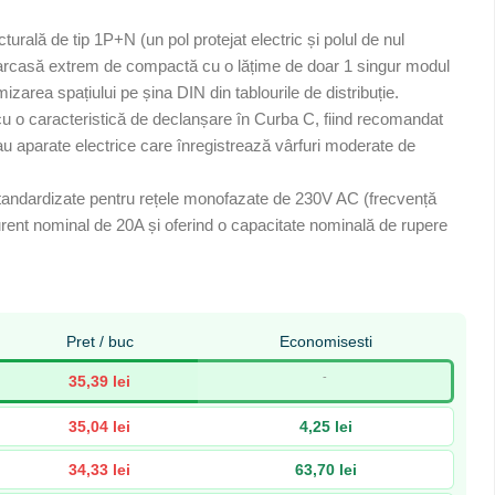
cturală de tip 1P+N (un pol protejat electric și polul de nul
 carcasă extrem de compactă cu o lățime de doar 1 singur modul
mizarea spațiului pe șina DIN din tablourile de distribuție.
cu o caracteristică de declanșare în Curba C, fiind recomandat
sau aparate electrice care înregistrează vârfuri moderate de
 standardizate pentru rețele monofazate de 230V AC (frecvență
rent nominal de 20A și oferind o capacitate nominală de rupere
Pret / buc
Economisesti
-
35,39 lei
35,04 lei
4,25 lei
34,33 lei
63,70 lei