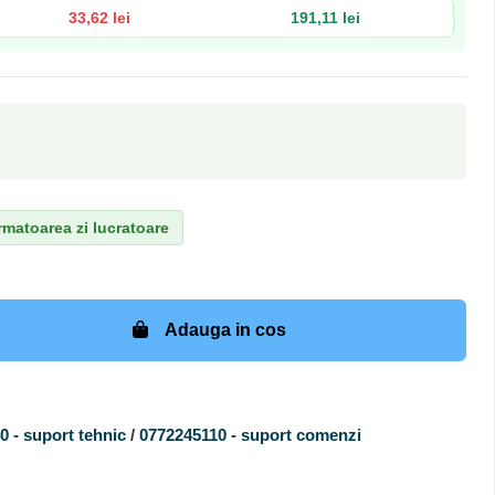
33,62 lei
191,11 lei
matoarea zi lucratoare
Adauga in cos
 - suport tehnic
/
0772245110 - suport comenzi