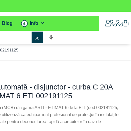
Blog
Info
search
 002191125
utomată - disjunctor - curba C 20A
MAT 6 ETI 002191125
ură (MCB) din gama ASTI - ETIMAT 6 de la ETI (cod 002191125,
lizează ca echipament profesional de protecție în instalațiile
iale pentru deconectarea rapidă a circuitelor în caz de