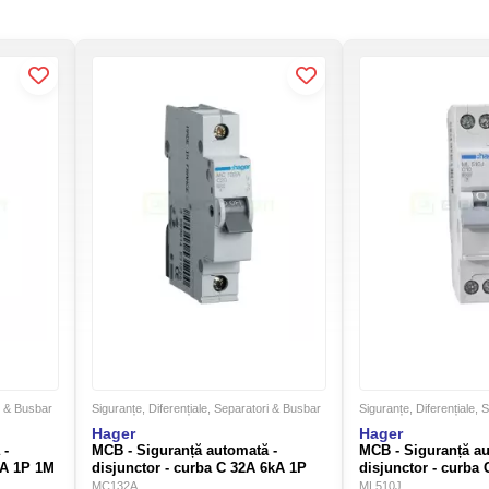
ri & Busbar
Siguranțe, Diferențiale, Separatori & Busbar
Siguranțe, Diferențiale,
Hager
Hager
 -
MCB - Siguranță automată -
MCB - Siguranță au
kA 1P 1M
disjunctor - curba C 32A 6kA 1P
disjunctor - curba
1M Hager MC132A
1M Hager ML510J
MC132A
ML510J