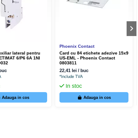
Phoenix Contact
xiliar lateral pentru
Card cu 84 etichete adezive 15x9
 ETIMAT 6/P6 6A 1NI
US-EML - Phoenix Contact
9032
0803811
 buc
22,41 lei / buc
A
*Include TVA
c
In stoc
Adauga in cos
Adauga in cos