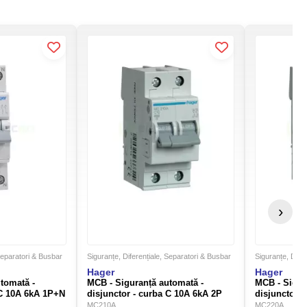
›
 Separatori & Busbar
Siguranțe, Diferențiale, Separatori & Busbar
Siguranțe, Dife
Hager
Hager
tomată -
MCB - Siguranță automată -
MCB - Sigur
 C 10A 6kA 1P+N
disjunctor - curba C 10A 6kA 2P
disjunctor 
2M Hager MC210A
2M Hager M
MC210A
MC220A