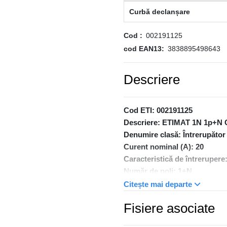
Curbă declanșare
Cod
002191125
cod EAN13
3838895498643
Descriere
Cod ETI: 002191125
Descriere: ETIMAT 1N 1p+N 
Denumire clasă: Întrerupător 
Curent nominal (A): 20
Caracteristică de întrerupere
Număr de poli: 1+N
Capacitatea de rupere (kA): 6
Citește mai departe
Tipul voltajului : AC
Fisiere asociate
Tensiunea nominală(V): 230
Frecvență nominală (Hz): 50/