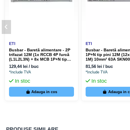
ETI
ETI
Busbar - Baretă alimentare - 2P
Busbar - Baretă alimen
trifazat 12M (1x RCCB 4P furcă
1P+N tip pini 12M (1
(L1L2L3N) + 8x MCB 1P+N tip
1M) 10mm² 63A SKN002
pini 1M) 10mm² 63A IZ10 ETI
ETI 002921150
129,44 lei / buc
81,56 lei / buc
002921276
*Include TVA
*Include TVA
In stoc
In stoc
Adauga in cos
Adauga in 
PRODUSE SIMILARE