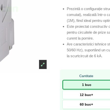
Prezintă o configurație stru
comutat), realizată într-o
(1M), fiind ideal pentru opti
Este proiectat constructiv 
pentru circuitele de prize 
curent la pornire.
Are caracteristici tehnice
50/60 Hz), suportând un cu
la scurtcircuit de 6 kA.
Cantitate
1 buc
12 buc+
60 buc+