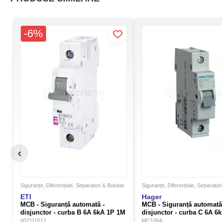
-6%
‹
Siguranțe, Diferențiale, Separatori & Busbar
Siguranțe, Diferențiale, Separato
ETI
Hager
MCB - Siguranță automată -
MCB - Siguranță automată
disjunctor - curba B 6A 6kA 1P 1M
disjunctor - curba C 6A 6
ETIMAT 6 ETI 002111512
Hager MC106A
002111512
MC106A