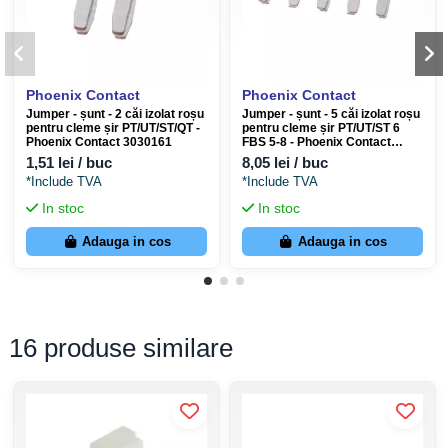
șuntului.
Compatibilitate:
Se potrivește pe jumperii FBS cu pas de 5
mm și 6 mm.
Phoenix Contact
Phoenix Contact
Specificații tehnice Capac FBSC 3012325
Jumper - șunt - 2 căi izolat roșu
Jumper - șunt - 5 căi izolat roșu
pentru cleme șir PT/UT/ST/QT -
pentru cleme șir PT/UT/ST 6
Cod producător
3012325
Phoenix Contact 3030161
FBS 5-8 - Phoenix Contact
3030310
Cod EAN
4046356813310
1,51 lei / buc
8,05 lei / buc
*Include TVA
*Include TVA
Tip
FBSC
In stoc
In stoc
Material
PA (Poliamidă)
Culoare
Roșu (RAL 3001)
Adauga in cos
Adauga in cos
Inflamabilitate
V0 (conform UL 94)
Temperatură
-60 °C ... +85 °C
operare
Protecție capete tăiate jumperi FBS pas 5 și
16 produse similare
Utilizare
6 mm
Greutate
0.217 g