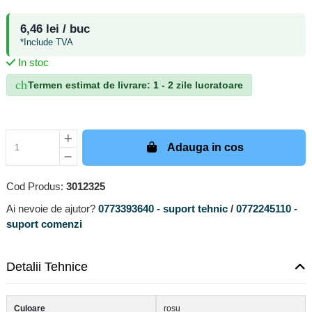
6,46 lei / buc
*Include TVA
In stoc
check_circle
Termen estimat de livrare: 1 - 2 zile lucratoare
Adauga in cos
Cod Produs:
3012325
Ai nevoie de ajutor?
0773393640 - suport tehnic
/
0772245110 -
suport comenzi
Detalii Tehnice
Culoare
roșu