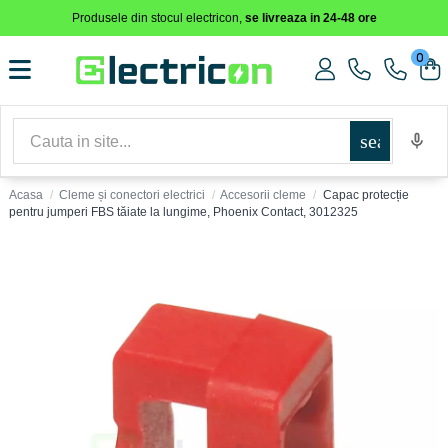
Produsele din stocul electricon,
se livreaza in 24-48 ore
0
search
Acasa
Cleme și conectori electrici
Accesorii cleme
Capac protecție
pentru jumperi FBS tăiate la lungime, Phoenix Contact, 3012325