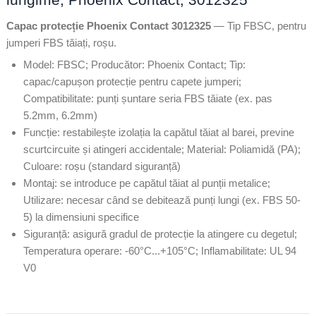
Capac protecție Phoenix Contact 3012325
— Tip FBSC, pentru
jumperi FBS tăiați, roșu.
Model: FBSC; Producător: Phoenix Contact; Tip:
capac/capușon protecție pentru capete jumperi;
Compatibilitate: punți șuntare seria FBS tăiate (ex. pas
5.2mm, 6.2mm)
Funcție: restabilește izolația la capătul tăiat al barei, previne
scurtcircuite și atingeri accidentale; Material: Poliamidă (PA);
Culoare: roșu (standard siguranță)
Montaj: se introduce pe capătul tăiat al punții metalice;
Utilizare: necesar când se debitează punți lungi (ex. FBS 50-
5) la dimensiuni specifice
Siguranță: asigură gradul de protecție la atingere cu degetul;
Temperatura operare: -60°C...+105°C; Inflamabilitate: UL 94
V0