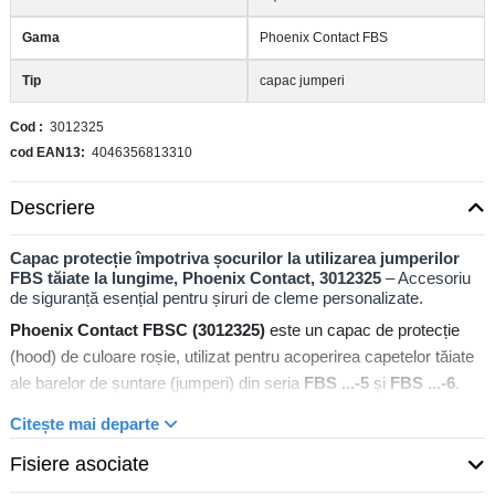
Gama
Phoenix Contact FBS
Tip
capac jumperi
Cod
3012325
cod EAN13
4046356813310
Descriere
Capac protecție împotriva șocurilor la utilizarea jumperilor
FBS tăiate la lungime, Phoenix Contact, 3012325
– Accesoriu
de siguranță esențial pentru șiruri de cleme personalizate.
Phoenix Contact FBSC (3012325)
este un capac de protecție
(hood) de culoare roșie, utilizat pentru acoperirea capetelor tăiate
ale barelor de șuntare (jumperi) din seria
FBS ...-5
și
FBS ...-6
.
Asigură protecția împotriva atingerii accidentale și menține
Citește mai departe
distanțele de izolare necesare atunci când jumperii standard sunt
tăiați la dimensiunea dorită pentru configurarea blocurilor
Fisiere asociate
terminale.