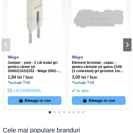
Aplicații recomandate
Tablouri electrice unde se folosesc șunturi tăiate la
dimensiune (custom).
Asigurarea conformității cu normele de protecție la atingere
(IP20) în zona clemelor.
Wago
Wago
Jumper - șunt - 2 căi izolat gri
Element terminal - capac -
pentru cleme șir
pentru clemele șir gama 2106
2000/2102/2202 - Wago 2002-
(3 conexiuni) gri grosime 1mm -
400
Wago 2106-1391
1,84 lei / buc
3,00 lei / buc
*Include TVA
*Include TVA
LA COMANDA
In stoc
Adauga in cos
Adauga in cos
Cele mai populare branduri