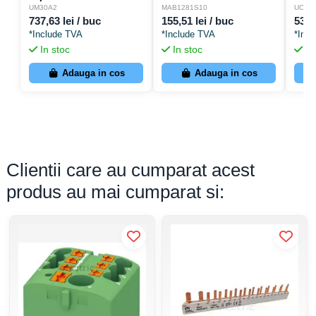
400A - Hager UM30A2
conexiuni 120mm² -
400A
UM30A2
MAB1281S10
UC84
Morek MAB1281S10
737,63 lei / buc
155,51 lei / buc
533,
*Include TVA
*Include TVA
*Inc
In stoc
In stoc
In
Adauga in cos
Adauga in cos
Clientii care au cumparat acest
produs au mai cumparat si: