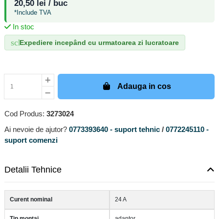
20,50 lei / buc
*Include TVA
In stoc
schedule
Expediere incepând cu urmatoarea zi lucratoare
Adauga in cos
Cod Produs:
3273024
Ai nevoie de ajutor?
0773393640 - suport tehnic
/
0772245110 -
suport comenzi
Detalii Tehnice
Curent nominal
24 A
Tip montaj
adaptor