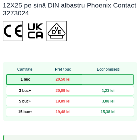
12X25 pe șină DIN albastru Phoenix Contact
3273024
Cantitate
Pret / buc
Economisesti
-
1 buc
20,50 lei
3 buc+
20,09 lei
1,23 lei
5 buc+
19,89 lei
3,08 lei
15 buc+
19,48 lei
15,38 lei