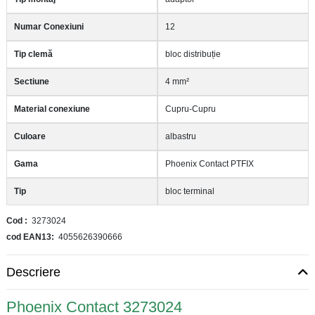
Numar Conexiuni
12
Tip clemă
bloc distribuție
Sectiune
4 mm²
Material conexiune
Cupru-Cupru
Culoare
albastru
Gama
Phoenix Contact PTFIX
Tip
bloc terminal
Cod
3273024
cod EAN13
4055626390666
Descriere
Phoenix Contact 3273024