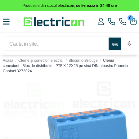
Produsele din stocul electricon,
se livreaza in 24-48 ore
0
search
Acasa
Cleme și conectori electrici
Blocuri distribuție
Clema
conexiuni - Bloc de distribuție - PTFIX 12X25 pe șină DIN albastru Phoenix
Contact 3273024