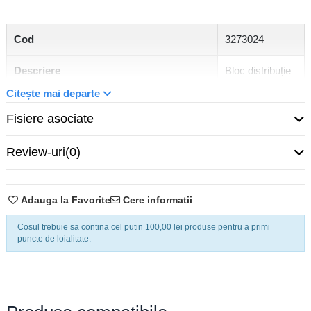
Cod
3273024
Descriere
Bloc distribuție
Citește mai departe
Tensiune nominală
690 V
Fisiere asociate
Putere disipată
0,77 W
Review-uri
(0)
Număr conexiuni
12
Secțiune transversală nominală
2,5 mm²
Adauga la Favorite
Cere informatii
Lungime de stripare
8 mm ... 10 mm
Cosul trebuie sa contina cel putin 100,00 lei produse pentru a primi
puncte de loialitate.
26 ... 12
Secțiune transversală AWG
(convertit
conform IEC)