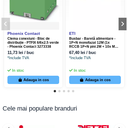
Phoenix Contact
ETI
Clema conexiuni - Bloc de
Busbar - Baretă alimentare -
distribuție - PTFIX 6/6x2.5 verde
1P+N monofazat 12M (1x
- Phoenix Contact 3273338
RCCB 1P+N pini 2M + 10x MCB
1P+N pini 1M) 10mm² 63A - ETI
11,73 lei / buc
67,40 lei / buc
002921155
*Include TVA
*Include TVA
In stoc
In stoc
Adauga in cos
Adauga in cos
Cele mai populare branduri