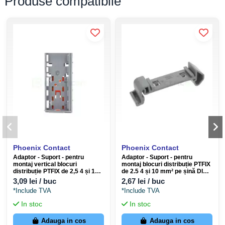
Produse compatibile
Secțiune transversală a conductorului
0,14 mm² ... 4
flexibil
mm²
26 ... 12
Secțiune transversală a conductorului,
(convertit
flexibilă [AWG]
conform IEC)
Secțiunea transversală a conductorului
0,14 mm² ... 2,5
flexibil (ferulă fără manșon din plastic)
mm²
Secțiune transversală flexibilă a
0,14 mm² ... 2,5
conductorului (ferulă cu manșon din
mm²
Phoenix Contact
Phoenix Contact
plastic)
Adaptor - Suport - pentru
Adaptor - Suport - pentru
montaj vertical blocuri
montaj blocuri distribuție PTFIX
culoare
albastru
distribuție PTFIX de 2,5 4 și 10
de 2.5 4 și 10 mm² pe șină DIN -
mm² pe șină DIN - Phoenix
Phoenix Contact 3274056
3,09 lei / buc
2,67 lei / buc
Contact 3274054
*Include TVA
*Include TVA
material izolant
PA
In stoc
In stoc
Curent nominal
24 A
Adauga in cos
Adauga in cos