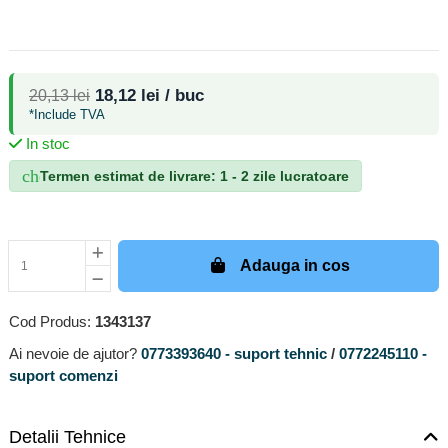
18,12 lei / buc
20,13 lei
*Include TVA
In stoc
check_circle
Termen estimat de livrare: 1 - 2 zile lucratoare
Adauga in cos
Cod Produs:
1343137
Ai nevoie de ajutor?
0773393640 - suport tehnic
/
0772245110 -
suport comenzi
Detalii Tehnice