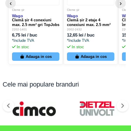
‹
›
Cleme șir
Cleme șir
Cleme 
Wago
Wago
Wag
Clemă șir 4 conexiuni
Clemă șir 2 etaje 4
Clem
max. 2.5 mm² gri TopJobs
conexiuni max. 2.5 mm²
împă
Push-In - Wago 2202-1401
gri CAGE CLAMP - Wago
max.
2202-1401
2002-2432
2202-
2002-2432
galb
6,75 lei / buc
12,65 lei / buc
15,9
Wago
*Include TVA
*Include TVA
*Inc
In stoc
In stoc
In
Adauga in cos
Adauga in cos
Cele mai populare branduri