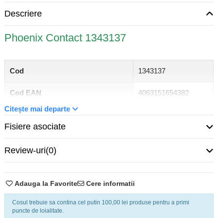
Descriere
Phoenix Contact 1343137
Cod
1343137
Cod EAN
4063151654382
Citește mai departe
Clemă șir Phoenix
Nivel
Fisiere asociate
Contact
clemă șir de trecere
Review-uri
(0)
Tip clemă șir
cu buton
Montaj
șină DIN
Adauga la Favorite
Cere informatii
Cosul trebuie sa contina cel putin 100,00 lei produse pentru a primi
Tensiune nominală la
8 kV
puncte de loialitate.
supratensiune