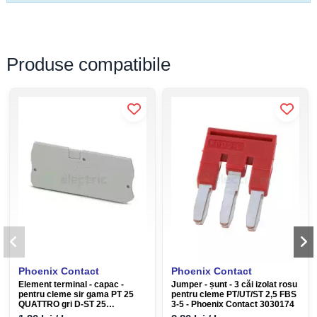
Număr rânduri
1
Produse compatibile
Categoria de supratensiune
III
Număr conexiuni
4
Secțiune transversală nominală
2,5 mm²
Secțiunea transversală a
0,5 mm² ... 4 mm²
conductorului rigidă
Secțiune transversală a
0,5 mm² ... 4 mm²
conductorului flexibil
culoare
galben-verde
Phoenix Contact
Phoenix Contact
material izolant
PA
Element terminal - capac -
Jumper - șunt - 3 căi izolat rosu
pentru cleme sir gama PT 25
pentru cleme PT/UT/ST 2,5 FBS
QUATTRO gri D-ST 25
3-5 - Phoenix Contact 3030174
QUATTRO Phoenix