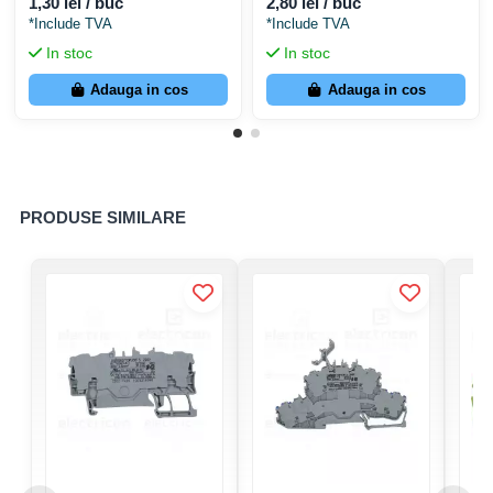
Dimensiuni
1,30 lei / buc
2,80 lei / buc
Contact3030514
*Include TVA
*Include TVA
In stoc
In stoc
Lățime
5,2 mm
Adauga in cos
Adauga in cos
Înălțime
72,2 mm
Adâncime
35,3 mm
PRODUSE SIMILARE