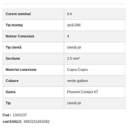
Curent nominal
0 A
Tip montaj
șină DIN
Numar Conexiuni
4
Tip clemă
clemă șir
Sectiune
2.5 mm²
Material conexiune
Cupru-Cupru
Culoare
verde-galben
Gama
Phoenix Contact XT
Tip
clemă șir
Cod
1343137
cod EAN13
4063151654382