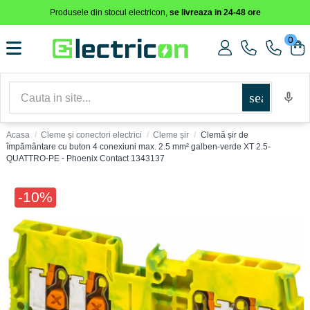
Produsele din stocul electricon,
se livreaza in 24-48 ore
0
search
Acasa
Cleme și conectori electrici
Cleme șir
Clemă șir de
împământare cu buton 4 conexiuni max. 2.5 mm² galben-verde XT 2.5-
QUATTRO-PE - Phoenix Contact 1343137
-10%