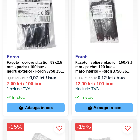
Forch
Forch
Fașete - coliere plastic - 98x2.5
Fașete - coliere plastic - 150x3.6
mm - pachet 100 buc -
mm - pachet 100 buc -
negru exterior - Forch 3750 25
maro interior - Forch 3750 36
102
150 6
0,07 lei / buc
0,12 lei / buc
0,08 lei / buc
0,14 lei / buc
7,00 lei / 100 buc
12,00 lei / 100 buc
*Include TVA
*Include TVA
In stoc
In stoc
Adauga in cos
Adauga in cos
-15%
-15%