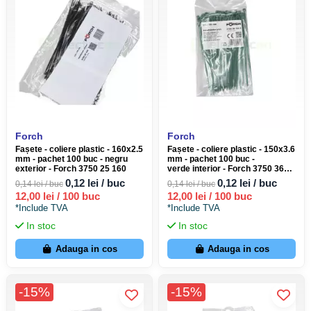
Forch
Forch
Fașete - coliere plastic - 160x2.5
Fașete - coliere plastic - 150x3.6
mm - pachet 100 buc - negru
mm - pachet 100 buc -
exterior - Forch 3750 25 160
verde interior - Forch 3750 36
150 4
0,12 lei / buc
0,12 lei / buc
0,14 lei / buc
0,14 lei / buc
12,00 lei / 100 buc
12,00 lei / 100 buc
*Include TVA
*Include TVA
In stoc
In stoc
Adauga in cos
Adauga in cos
-15%
-15%