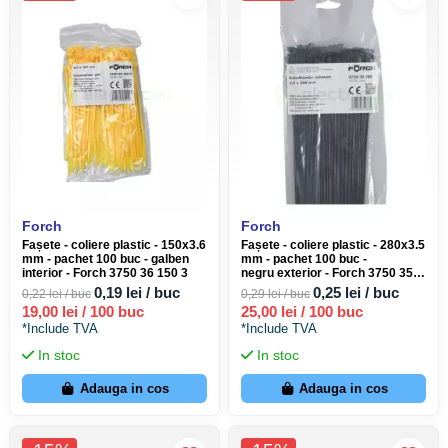
Forch
Forch
Fașete - coliere plastic - 150x3.6
Fașete - coliere plastic - 280x3.5
mm - pachet 100 buc - galben
mm - pachet 100 buc -
interior - Forch 3750 36 150 3
negru exterior - Forch 3750 35
280
0,19 lei / buc
0,25 lei / buc
0,22 lei / buc
0,29 lei / buc
19,00 lei / 100 buc
25,00 lei / 100 buc
*Include TVA
*Include TVA
In stoc
In stoc
Adauga in cos
Adauga in cos