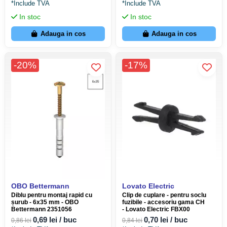
*Include TVA
*Include TVA
In stoc
In stoc
Adauga in cos
Adauga in cos
-20%
-17%
OBO Bettermann
Lovato Electric
Diblu pentru montaj rapid cu
Clip de cuplare - pentru soclu
șurub - 6x35 mm - OBO
fuzibile - accesoriu gama CH
Bettermann 2351056
- Lovato Electric FBX00
0,69 lei / buc
0,70 lei / buc
0,86 lei
0,84 lei