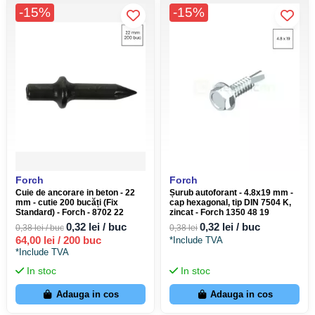
-15%
-15%
Forch
Forch
Cuie de ancorare in beton - 22
Șurub autoforant - 4.8x19 mm -
mm - cutie 200 bucăți (Fix
cap hexagonal, tip DIN 7504 K,
Standard) - Forch - 8702 22
zincat - Forch 1350 48 19
0,32 lei / buc
0,32 lei / buc
0,38 lei / buc
0,38 lei
64,00 lei / 200 buc
*Include TVA
*Include TVA
In stoc
In stoc
Adauga in cos
Adauga in cos