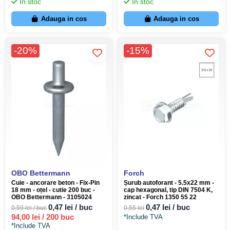
In stoc
In stoc
Adauga in cos
Adauga in cos
-20%
-15%
OBO Bettermann
Forch
Cuie - ancorare beton - Fix-Pin
Șurub autoforant - 5.5x22 mm -
18 mm - oțel - cutie 200 buc -
cap hexagonal, tip DIN 7504 K,
OBO Bettermann - 3105024
zincat - Forch 1350 55 22
0,47 lei / buc
0,47 lei / buc
0,59 lei / buc
0,55 lei
94,00 lei / 200 buc
*Include TVA
*Include TVA