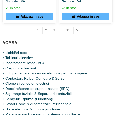
*Include TVA
*Include TVA
In stoc
In stoc
Adauga in cos
Adauga in cos
1
2
3
…
31
ACASA
Lichidări stoc
Tablouri electrice
Încărcătoare rețea (AC)
Corpuri de iluminat
Echipamente și accesorii electrice pentru campere
Contactori, Relee, Contoare & Surse
Cleme și conectori electrici
Descărcătoare de supratensiune (SPD)
Siguranțe fuzibile & Separatori portfuzibili
Spray-uri, spume și lubrifianți
Smart Home & Automatizări Rezidențiale
Doze electrice & cutii de joncțiune
Materiale electrice pentru sisteme fotovoltaice