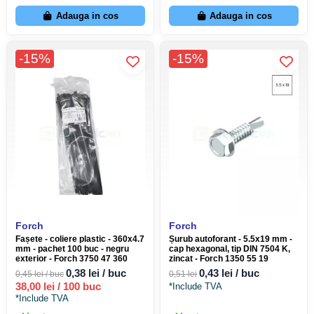
Adauga in cos
Adauga in cos
-15%
-15%
Forch
Forch
Fașete - coliere plastic - 360x4.7
Șurub autoforant - 5.5x19 mm -
mm - pachet 100 buc - negru
cap hexagonal, tip DIN 7504 K,
exterior - Forch 3750 47 360
zincat - Forch 1350 55 19
0,38 lei / buc
0,43 lei / buc
0,45 lei / buc
0,51 lei
38,00 lei / 100 buc
*Include TVA
*Include TVA