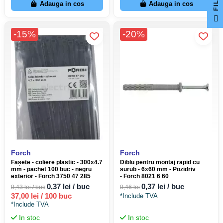
Adauga in cos
Adauga in cos
F
I
L
T
E
-15%
-20%
Forch
Forch
Fașete - coliere plastic - 300x4.7
Diblu pentru montaj rapid cu
mm - pachet 100 buc - negru
surub - 6x60 mm - Pozidriv
exterior - Forch 3750 47 285
- Forch 8021 6 60
0,37 lei / buc
0,37 lei / buc
0,43 lei / buc
0,46 lei
37,00 lei / 100 buc
*Include TVA
*Include TVA
In stoc
In stoc