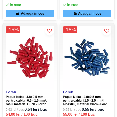
In stoc
In stoc
Adauga in cos
Adauga in cos
-15%
-15%
Forch
Forch
Papuc izolat - 4.8x0.5 mm -
Papuc izolat - 4.8x0.5 mm -
pentru cabluri 0,5 - 1,5 mm²,
pentru cabluri 1,5 - 2,5 mm²,
roșu, material CuZn - Forch
albastru, material CuZn - Forch
3709 858
3709 862
0,54 lei / buc
0,55 lei / buc
0,63 lei / buc
0,65 lei / buc
54,00 lei / 100 buc
55,00 lei / 100 buc