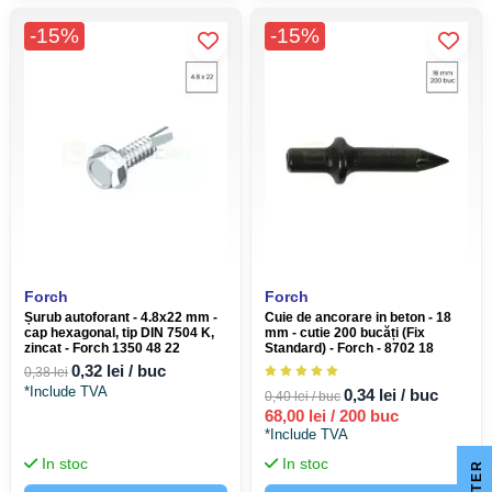
-15%
-15%
Forch
Forch
Șurub autoforant - 4.8x22 mm -
Cuie de ancorare in beton - 18
cap hexagonal, tip DIN 7504 K,
mm - cutie 200 bucăți (Fix
zincat - Forch 1350 48 22
Standard) - Forch - 8702 18
0,32 lei / buc
0,38 lei
*Include TVA
0,34 lei / buc
0,40 lei / buc
68,00 lei / 200 buc
*Include TVA
In stoc
In stoc
R