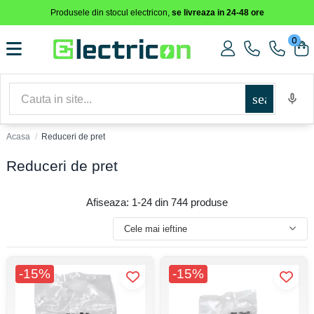
Produsele din stocul electricon,
se livreaza in 24-48 ore
0
search
Acasa
Reduceri de pret
Reduceri de pret
Afiseaza: 1-24 din 744 produse
Cele mai ieftine
-15%
-15%