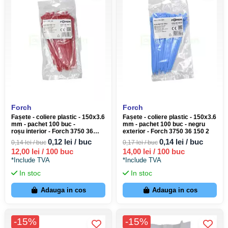
Forch
Forch
Fașete - coliere plastic - 150x3.6
Fașete - coliere plastic - 150x3.6
mm - pachet 100 buc -
mm - pachet 100 buc - negru
roșu interior - Forch 3750 36
exterior - Forch 3750 36 150 2
150 1
0,12 lei / buc
0,14 lei / buc
0,14 lei / buc
0,17 lei / buc
12,00 lei / 100 buc
14,00 lei / 100 buc
*Include TVA
*Include TVA
In stoc
In stoc
Adauga in cos
Adauga in cos
-15%
-15%