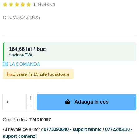
1 Review-uri
RECV000438JOS
164,66 lei / buc
*Include TVA
LA COMANDA
local_shipping
Livrare in 15 zile lucratoare
Adauga in cos
Cod Produs:
TMDI0097
Ai nevoie de ajutor?
0773393640 - suport tehnic
/
0772245110 -
suport comenzi