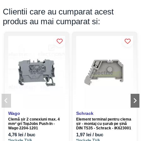
variații de temperatură.
Siguranță certificată:
Conformitate CE și standarde SR EN
Clientii care au cumparat acest
61439-1.
produs au mai cumparat si:
Vizibilitate:
Capac transparent pentru citirea facilă a
contorului.
Soluție completă:
Include cablaj intern și sistem de prindere
a aparatajului.
Protecție Curba C:
Previne declanșările false la pornirea
motoarelor mici (ex. electrocasnice).
Ușor de instalat:
Acces facil pentru conexiunile de
intrare/ieșire.
Specificații Tehnice Detaliate
Producător
SC RECOMPLAST SRL
Wago
Schrack
Bloc de Măsură și Protecție
Tip produs
Clemă șir 2 conexiuni max. 4
Element terminal pentru clema
Monofazat (BMPM)
mm² gri TopJobs Push-In -
șir - montaj cu șurub pe șină
Wago 2204-1201
DIN TS35 - Schrack - IK623001
Curent Nominal (In)
32 A
4,76 lei / buc
1,97 lei / buc
Tensiune alimentare
230 V (Monopolar/Monofazat)
*Include TVA
*Include TVA