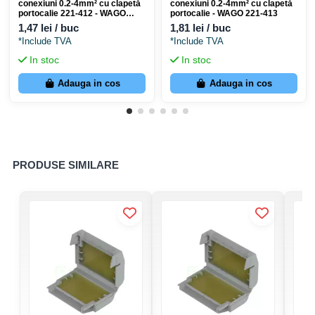
conexiuni 0.2-4mm² cu clapetă
conexiuni 0.2-4mm² cu clapetă
portocalie 221-412 - WAGO
portocalie - WAGO 221-413
221-412
1,47 lei / buc
1,81 lei / buc
*Include TVA
*Include TVA
In stoc
In stoc
Adauga in cos
Adauga in cos
PRODUSE SIMILARE