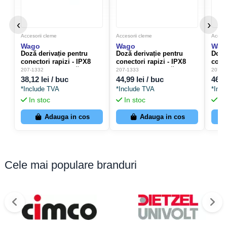
‹
›
Accesorii cleme
Accesorii cleme
Acceso
Wago
Wago
Wag
Doză derivație pentru
Doză derivație pentru
Doză
conectori rapizi - IPX8
conectori rapizi - IPX8
conec
cutie submersibilă -
cutie submersibilă -
cutie
207-1332
207-1333
207-1
45.9x33.6x17.8 mm
52.7x33.6x17.8 mm
40.1
38,12 lei / buc
44,99 lei / buc
46,2
compatibilă 221/2273 -
compatibilă 221/2273 -
comp
*Include TVA
*Include TVA
*Inc
Wago 207-1332
Wago 207-1333
207-
In stoc
In stoc
In
Adauga in cos
Adauga in cos
Cele mai populare branduri