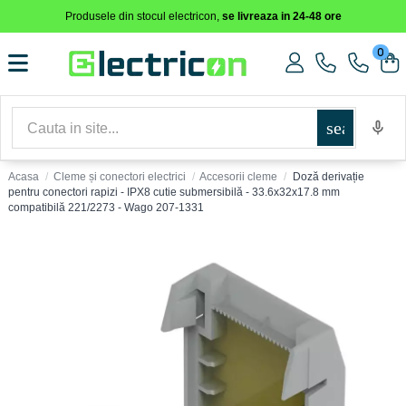
Produsele din stocul electricon,
se livreaza in 24-48 ore
0
search
Acasa
Cleme și conectori electrici
Accesorii cleme
Doză derivație
pentru conectori rapizi - IPX8 cutie submersibilă - 33.6x32x17.8 mm
compatibilă 221/2273 - Wago 207-1331