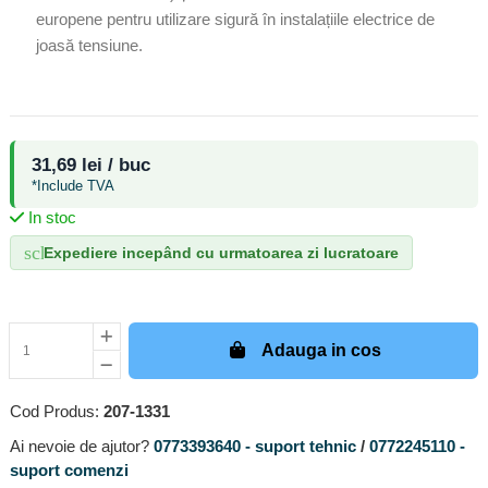
europene pentru utilizare sigură în instalațiile electrice de
joasă tensiune.
31,69 lei / buc
*Include TVA
In stoc
schedule
Expediere incepând cu urmatoarea zi lucratoare
Adauga in cos
Cod Produs:
207-1331
Ai nevoie de ajutor?
0773393640 - suport tehnic
/
0772245110 -
suport comenzi