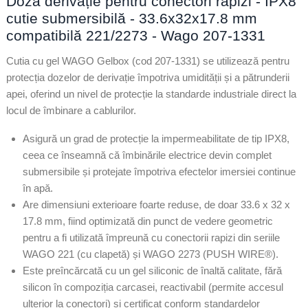
Doză derivație pentru conectori rapizi - IPX8
cutie submersibilă - 33.6x32x17.8 mm
compatibilă 221/2273 - Wago 207-1331
Cutia cu gel WAGO Gelbox (cod 207-1331) se utilizează pentru
protecția dozelor de derivație împotriva umidității și a pătrunderii
apei, oferind un nivel de protecție la standarde industriale direct la
locul de îmbinare a cablurilor.
Asigură un grad de protecție la impermeabilitate de tip IPX8,
ceea ce înseamnă că îmbinările electrice devin complet
submersibile și protejate împotriva efectelor imersiei continue
în apă.
Are dimensiuni exterioare foarte reduse, de doar 33.6 x 32 x
17.8 mm, fiind optimizată din punct de vedere geometric
pentru a fi utilizată împreună cu conectorii rapizi din seriile
WAGO 221 (cu clapetă) și WAGO 2273 (PUSH WIRE®).
Este preîncărcată cu un gel siliconic de înaltă calitate, fără
silicon în compoziția carcasei, reactivabil (permite accesul
ulterior la conectori) și certificat conform standardelor