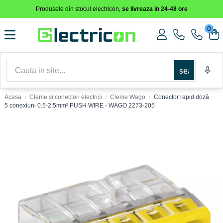
Produsele din stocul electricon,
se livreaza in 24-48 ore
0
search
Acasa
Cleme și conectori electrici
Cleme Wago
Conector rapid doză
5 conexiuni 0.5-2.5mm² PUSH WIRE - WAGO 2273-205