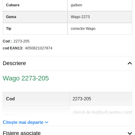
Culoare
galben
Gama
Wago 2273
Tip
conector Wago
Cod
2273-205
cod EAN13
4050821027874
Descriere
Wago 2273-205
Cod
2273-205
clemă de legătură pentru conduc
Descriere
unifilat Wago
Citește mai departe
Fisiere asociate
Categorie de supratensiune
2