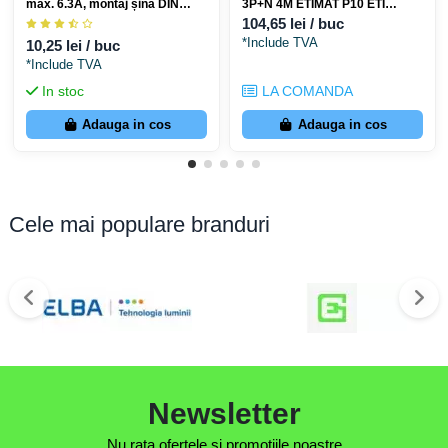
max. 6.3A, montaj șină DIN
3P+N 4M ETIMAT P10 ETI
- ETI 003903057
001901432
104,65 lei / buc
*Include TVA
10,25 lei / buc
*Include TVA
In stoc
LA COMANDA
Adauga in cos
Adauga in cos
Cele mai populare branduri
Newsletter
Nu rata ofertele si promotiile noastre