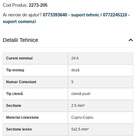
Cod Produs:
2273-205
Ai nevoie de ajutor?
0773393640 - suport tehnic
/
0772245110 -
suport comenzi
Detalii Tehnice
Curent nominal
24 A
Tip montaj
doză
Numar Conexiuni
5
Tip clemă
clemă push
Sectiune
2.5 mm²
Material conexiune
Cupru-Cupru
Sectiune iesire
5x2.5 mm²