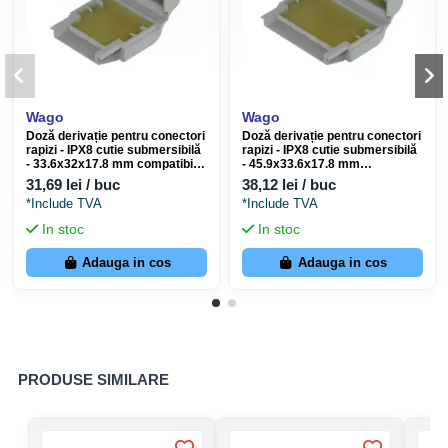
Dimensiuni
Lățime
22 mm
Wago
Wago
Înălțime
5,8 mm
Doză derivație pentru conectori
Doză derivație pentru conectori
rapizi - IPX8 cutie submersibilă
rapizi - IPX8 cutie submersibilă
- 33.6x32x17.8 mm compatibilă
- 45.9x33.6x17.8 mm
Adâncime
16,7 mm
221/2273 - Wago 207-1331
compatibilă 221/2273 - Wago
31,69 lei / buc
38,12 lei / buc
207-1332
*Include TVA
*Include TVA
La ce se folosește produsul? (Gama Wago 2
In stoc
In stoc
Adauga in cos
Adauga in cos
Cablarea conductorilor in doză.
Montarea conductorului în clemă doză (Gama
Wago 2273)
PRODUSE SIMILARE
Carcasa