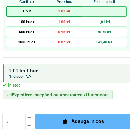
Cantitate
Pret / buc
Economisesti
-
1 buc
1,01 lei
100 buc+
1,00 lei
1,01 lei
600 buc+
0,96 lei
30,30 lei
1000 buc+
0,87 lei
141,40 lei
1,01 lei / buc
*Include TVA
In stoc
schedule
Expediere incepând cu urmatoarea zi lucratoare
Adauga in cos