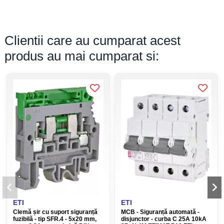
Clientii care au cumparat acest
produs au mai cumparat si:
ETI
ETI
Clemă șir cu suport siguranță
MCB - Siguranță automată -
fuzibilă - tip SFR.4 - 5x20 mm,
disjunctor - curba C 25A 10kA