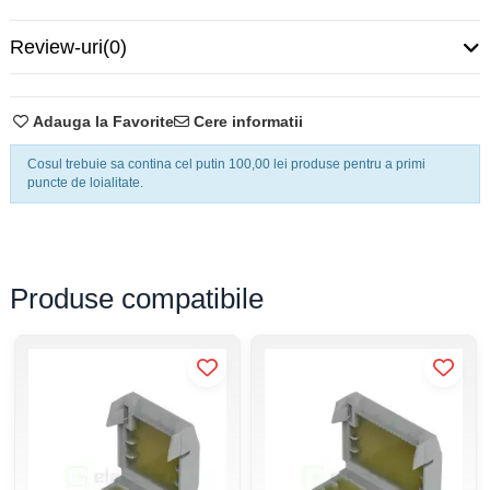
Culoare carcasă
galben
Review-uri
(0)
Secțiune nominală
2,5 mm²
Adauga la Favorite
Cere informatii
Tensiune nominală
450 V
Cosul trebuie sa contina cel putin 100,00 lei produse pentru a primi
puncte de loialitate.
Tensiune nominală de
4 kV
supratensiune
Curent nominal
24 A
Produse compatibile
Număr de conexiuni
5
Materiale de conducturi
Aluminiu, Cupru
compatibile
Temperatura maximă
105 ℃
funcționare