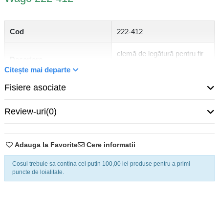
Cod
222-412
clemă de legătură pentru fir
Descriere
lițat Wago
Citește mai departe
Fisiere asociate
Categorie de supratensiune
3
Culoare carcasă
gri
Review-uri
(0)
Secțiune nominală
4 mm²
Adauga la Favorite
Cere informatii
Tensiune nominală
400 V
Cosul trebuie sa contina cel putin 100,00 lei produse pentru a primi
puncte de loialitate.
Tensiune nominală de
4 kV
supratensiune
Curent nominal
32 A