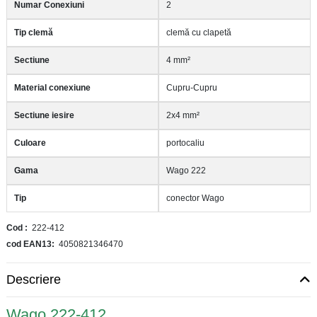
Numar Conexiuni
2
Tip clemă
clemă cu clapetă
Sectiune
4 mm²
Material conexiune
Cupru-Cupru
Sectiune iesire
2x4 mm²
Culoare
portocaliu
Gama
Wago 222
Tip
conector Wago
Cod
222-412
cod EAN13
4050821346470
Descriere
Wago 222-412