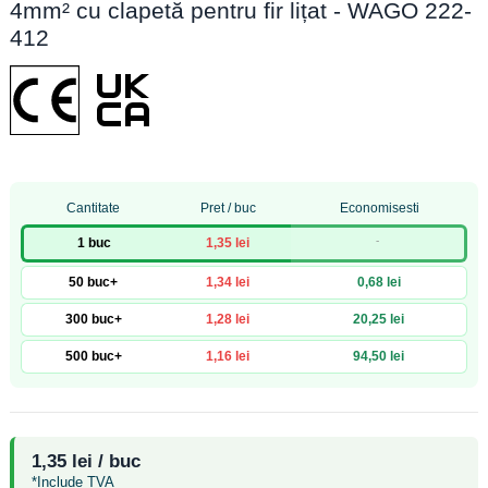
4mm² cu clapetă pentru fir lițat - WAGO 222-
412
Cantitate
Pret / buc
Economisesti
-
1 buc
1,35 lei
50 buc+
1,34 lei
0,68 lei
300 buc+
1,28 lei
20,25 lei
500 buc+
1,16 lei
94,50 lei
1,35 lei / buc
*Include TVA