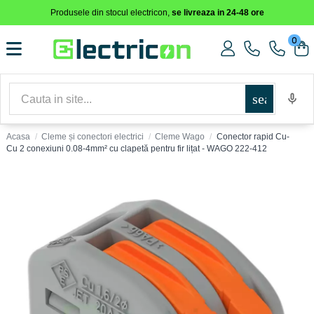
Produsele din stocul electricon,
se livreaza in 24-48 ore
0
search
Acasa
Cleme și conectori electrici
Cleme Wago
Conector rapid Cu-
Cu 2 conexiuni 0.08-4mm² cu clapetă pentru fir lițat - WAGO 222-412