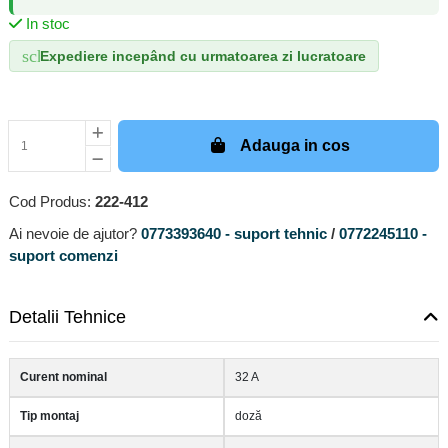
In stoc
schedule
Expediere incepând cu urmatoarea zi lucratoare
Adauga in cos
Cod Produs:
222-412
Ai nevoie de ajutor?
0773393640 - suport tehnic
/
0772245110 -
suport comenzi
Detalii Tehnice
Curent nominal
32 A
Tip montaj
doză