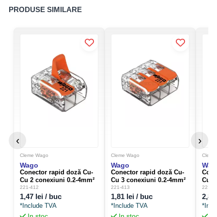
PRODUSE SIMILARE
Număr de conexiuni
2
Materiale de conducturi
Aluminiu, Cupru
compatibile
Dimensiuni
Lățime
12,4 mm
Înălțime
14,5 mm
‹
›
Adâncime
20,5 mm
Cleme Wago
Cleme Wago
Cleme
La ce se folosește produsul? (Gama Wago
Wago
Wago
Wag
Conector rapid doză Cu-
Conector rapid doză Cu-
Cone
222)
Cu 2 conexiuni 0.2-4mm²
Cu 3 conexiuni 0.2-4mm²
Cu 5
cu clapetă portocalie 221-
cu clapetă portocalie -
cu cl
221-412
221-413
221-4
412 - WAGO 221-412
WAGO 221-413
WAGO
1,47 lei / buc
1,81 lei / buc
2,87 
*Include TVA
*Include TVA
*Inc
Conectarea
In stoc
In stoc
In