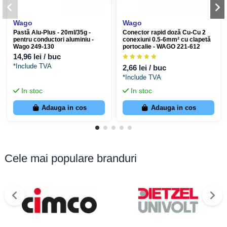
Wago
Wago
Pastă Alu-Plus - 20ml/35g -
Conector rapid doză Cu-Cu 2
pentru conductori aluminiu -
conexiuni 0.5-6mm² cu clapetă
Wago 249-130
portocalie - WAGO 221-612
14,96 lei / buc
*Include TVA
2,66 lei / buc
*Include TVA
In stoc
In stoc
Adauga in cos
Adauga in cos
Cele mai populare branduri