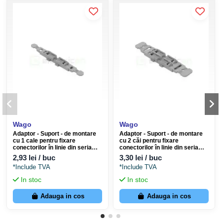
Materiale de conducturi
Aluminiu, Cupru
compatibile
Temperatura maximă
105 ℃
funcționare
Dimensiuni
Lățime
8.1 mm
Wago
Wago
Adaptor - Suport - de montare
Adaptor - Suport - de montare
Înălțime
8.9 mm
cu 1 cale pentru fixare
cu 2 căi pentru fixare
conectorilor în linie din seria
conectorilor în linie din seria
221 - Wago 221-2501
221 - Wago 221-2502
2,93 lei / buc
3,30 lei / buc
Adâncime
35.5 mm
*Include TVA
*Include TVA
In stoc
In stoc
La ce se folosește produsul? (Gama Wago
Adauga in cos
Adauga in cos
221)