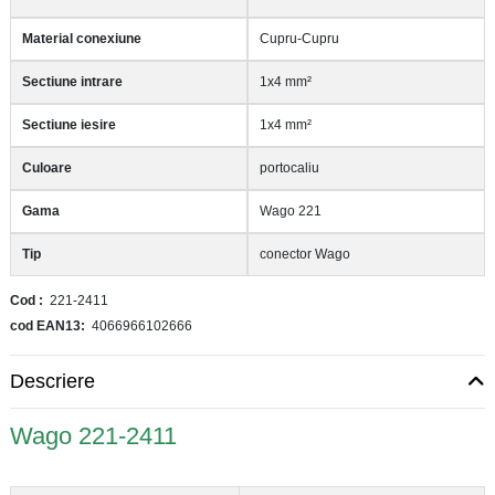
Material conexiune
Cupru-Cupru
Sectiune intrare
1x4 mm²
Sectiune iesire
1x4 mm²
Culoare
portocaliu
Gama
Wago 221
Tip
conector Wago
Cod
221-2411
cod EAN13
4066966102666
Descriere
Wago 221-2411