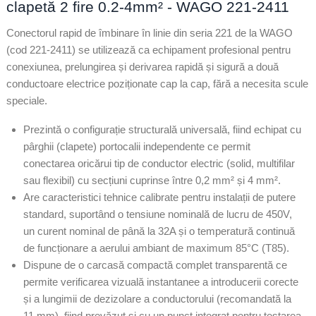
clapetă 2 fire 0.2-4mm² - WAGO 221-2411
Conectorul rapid de îmbinare în linie din seria 221 de la WAGO
(cod 221-2411) se utilizează ca echipament profesional pentru
conexiunea, prelungirea și derivarea rapidă și sigură a două
conductoare electrice poziționate cap la cap, fără a necesita scule
speciale.
Prezintă o configurație structurală universală, fiind echipat cu
pârghii (clapete) portocalii independente ce permit
conectarea oricărui tip de conductor electric (solid, multifilar
sau flexibil) cu secțiuni cuprinse între 0,2 mm² și 4 mm².
Are caracteristici tehnice calibrate pentru instalații de putere
standard, suportând o tensiune nominală de lucru de 450V,
un curent nominal de până la 32A și o temperatură continuă
de funcționare a aerului ambiant de maximum 85°C (T85).
Dispune de o carcasă compactă complet transparentă ce
permite verificarea vizuală instantanee a introducerii corecte
și a lungimii de dezizolare a conductorului (recomandată la
11 mm), fiind prevăzut și cu un punct integrat pentru testarea