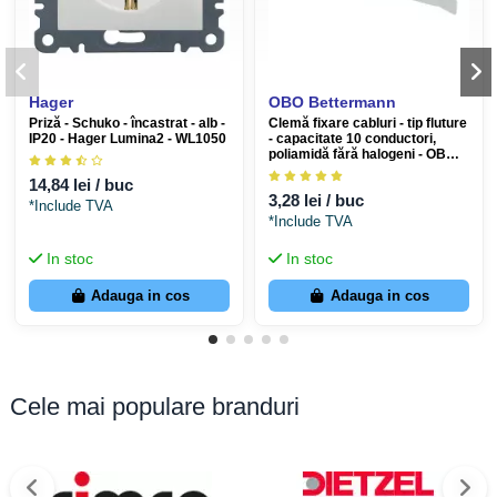
Hager
OBO Bettermann
Priză - Schuko - încastrat - alb -
Clemă fixare cabluri - tip fluture
IP20 - Hager Lumina2 - WL1050
- capacitate 10 conductori,
poliamidă fără halogeni - OBO
Bettermann 2205041
14,84 lei / buc
3,28 lei / buc
*Include TVA
*Include TVA
In stoc
In stoc
Adauga in cos
Adauga in cos
Cele mai populare branduri