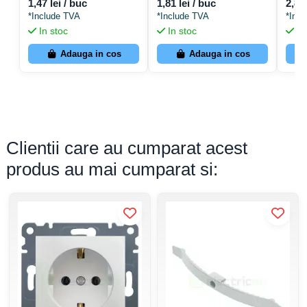
412 - WAGO 221-412
WAGO 221-413
WAGO
1,47 lei / buc
1,81 lei / buc
2,87 
*Include TVA
*Include TVA
*Inc
In stoc
In stoc
In
Adauga in cos
Adauga in cos
Clientii care au cumparat acest
produs au mai cumparat si: