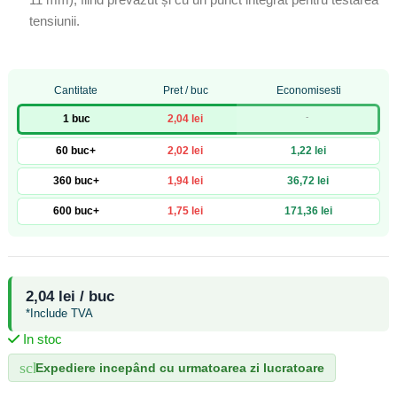
tensiunii.
Cantitate
Pret / buc
Economisesti
-
1 buc
2,04 lei
60 buc+
2,02 lei
1,22 lei
360 buc+
1,94 lei
36,72 lei
600 buc+
1,75 lei
171,36 lei
2,04 lei / buc
*Include TVA
In stoc
schedule
Expediere incepând cu urmatoarea zi lucratoare