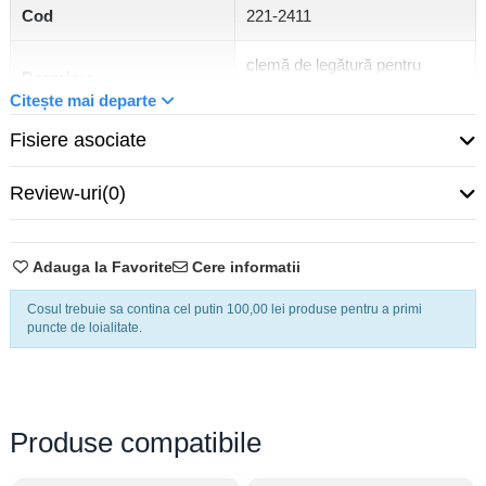
Cod
221-2411
clemă de legătură pentru
Descriere
conductori Wago
Citește mai departe
Fisiere asociate
Categorie de
2
supratensiune
Review-uri
(0)
Culoare carcasă
portocaliu, transparent
Secțiune nominală
4 mm²
Adauga la Favorite
Cere informatii
Cosul trebuie sa contina cel putin 100,00 lei produse pentru a primi
Tensiune nominală
450 V
puncte de loialitate.
Tensiune nominală de
4 kV
supratensiune
Produse compatibile
Curent nominal
32A
Număr de conexiuni
2