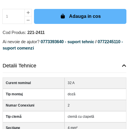
Adauga in cos
Cod Produs:
221-2411
Ai nevoie de ajutor?
0773393640 - suport tehnic
/
0772245110 -
suport comenzi
Detalii Tehnice
Curent nominal
32 A
Tip montaj
doză
Numar Conexiuni
2
Tip clemă
clemă cu clapetă
Sectiune
4 mm²