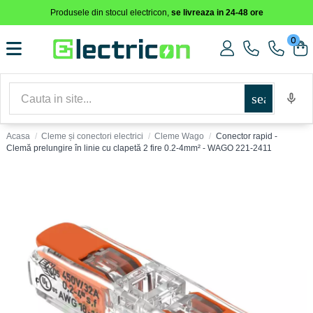
Produsele din stocul electricon,
se livreaza in 24-48 ore
0
search
Acasa
Cleme și conectori electrici
Cleme Wago
Conector rapid -
Clemă prelungire în linie cu clapetă 2 fire 0.2-4mm² - WAGO 221-2411