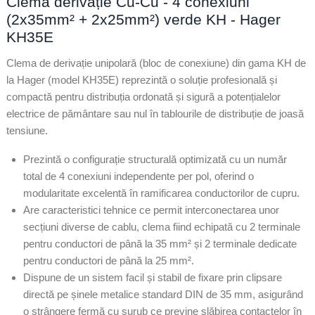
Clemă derivație Cu-Cu - 4 conexiuni
(2x35mm² + 2x25mm²) verde KH - Hager
KH35E
Clema de derivație unipolară (bloc de conexiune) din gama KH de
la Hager (model KH35E) reprezintă o soluție profesională și
compactă pentru distribuția ordonată și sigură a potențialelor
electrice de pământare sau nul în tablourile de distribuție de joasă
tensiune.
Prezintă o configurație structurală optimizată cu un număr
total de 4 conexiuni independente per pol, oferind o
modularitate excelentă în ramificarea conductorilor de cupru.
Are caracteristici tehnice ce permit interconectarea unor
secțiuni diverse de cablu, clema fiind echipată cu 2 terminale
pentru conductori de până la 35 mm² și 2 terminale dedicate
pentru conductori de până la 25 mm².
Dispune de un sistem facil și stabil de fixare prin clipsare
directă pe șinele metalice standard DIN de 35 mm, asigurând
o strângere fermă cu șurub ce previne slăbirea contactelor în