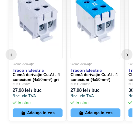
‹
›
Cleme derivaţie
Cleme derivaţie
Cleme 
Tracon Electric
Tracon Electric
Trac
Clemă derivație Cu-Al - 4
Clemă derivație Cu-Al - 4
Clemă
conexiuni (4x50mm²) gri
conexiuni (4x50mm²)
cone
FLEAL - Tracon Electric
albastru FLEAL - Tracon
verd
FLEAL-50/2
FLEAL-50/2K
FLEAL
FLEAL-50/2
Electric FLEAL-50/2K
Trac
27,98 lei / buc
27,98 lei / buc
30,4
50/2
*Include TVA
*Include TVA
*Inc
In stoc
In stoc
In
Adauga in cos
Adauga in cos