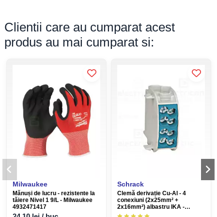
Clientii care au cumparat acest
produs au mai cumparat si:
Milwaukee
Schrack
Mănuși de lucru - rezistente la
Clemă derivație Cu-Al - 4
tăiere Nivel 1 9/L - Milwaukee
conexiuni (2x25mm² +
4932471417
2x16mm²) albastru IKA -
Schrack IKA26120
24,10 lei / buc