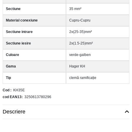
Sectiune
35 mm²
Material conexiune
Cupru-Cupru
Sectiune intrare
2x(25-35)mm²
Sectiune iesire
2x(1.5-25)mm²
Culoare
verde-galben
Gama
Hager KH
Tip
clemă ramificație
Cod
KH35E
cod EAN13
3250613780296
Descriere