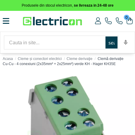
Produsele din stocul electricon,
se livreaza in 24-48 ore
0
search
Acasa
Cleme și conectori electrici
Cleme derivaţie
Clemă derivație
Cu-Cu - 4 conexiuni (2x35mm² + 2x25mm²) verde KH - Hager KH35E