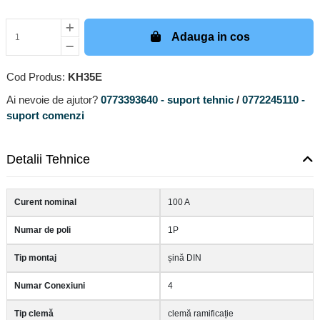
Adauga in cos
Cod Produs:
KH35E
Ai nevoie de ajutor?
0773393640 - suport tehnic
/
0772245110 -
suport comenzi
Detalii Tehnice
Curent nominal
100 A
Numar de poli
1P
Tip montaj
șină DIN
Numar Conexiuni
4
Tip clemă
clemă ramificație