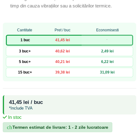
timp din cauza vibrațiilor sau a solicitărilor termice.
Cantitate
Pret / buc
Economisesti
-
1 buc
41,45 lei
3 buc+
40,62 lei
2,49 lei
5 buc+
40,21 lei
6,22 lei
15 buc+
39,38 lei
31,09 lei
41,45 lei / buc
*Include TVA
In stoc
check_circle
Termen estimat de livrare: 1 - 2 zile lucratoare