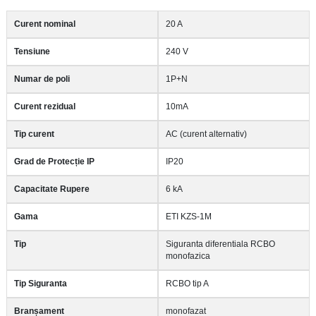
Curent nominal
20 A
Tensiune
240 V
Numar de poli
1P+N
Curent rezidual
10mA
Tip curent
AC (curent alternativ)
Grad de Protecție IP
IP20
Capacitate Rupere
6 kA
Gama
ETI KZS-1M
Tip
Siguranta diferentiala RCBO
monofazica
Tip Siguranta
RCBO tip A
Branșament
monofazat