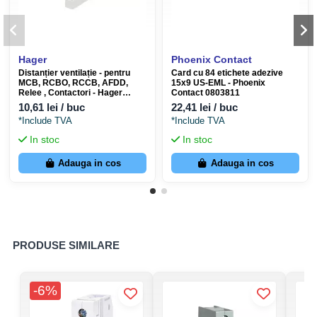
Aplicații recomandate
Protecția circuitelor din băi, în special cele care alimentează
Hager
Phoenix Contact
jacuzzi, cabine de hidromasaj sau alte echipamente similare.
Distanțier ventilație - pentru
Card cu 84 etichete adezive
Circuite care deservesc prize în laboratoare, ateliere sau
MCB, RCBO, RCCB, AFDD,
15x9 US-EML - Phoenix
Relee , Contactori - Hager
Contact 0803811
medii medicale unde continuitatea în funcționare este critică.
LZ060
10,61 lei / buc
22,41 lei / buc
Instalații expuse la perturbații atmosferice sau supratensiuni
*Include TVA
*Include TVA
de comutație frecvente.
In stoc
In stoc
Specificații tehnice ETI KZS-1M-SUP (002175815)
Adauga in cos
Adauga in cos
Cod produs
002175815
Cod EAN
3838895819943
Brand
ETI
Siguranță automată diferențială
Tip produs
PRODUSE SIMILARE
(RCBO)
Gama
KZS-1M-SUP
Număr poli
1P+N
-6%
Curent nominal
20 A