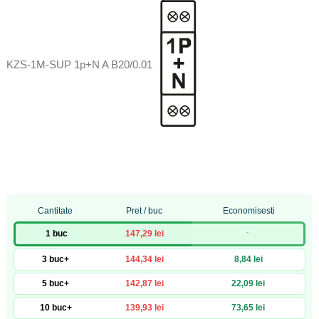
KZS-1M-SUP 1p+N A B20/0.01
Cantitate
Pret / buc
Economisesti
-
1 buc
147,29 lei
3 buc+
144,34 lei
8,84 lei
5 buc+
142,87 lei
22,09 lei
10 buc+
139,93 lei
73,65 lei