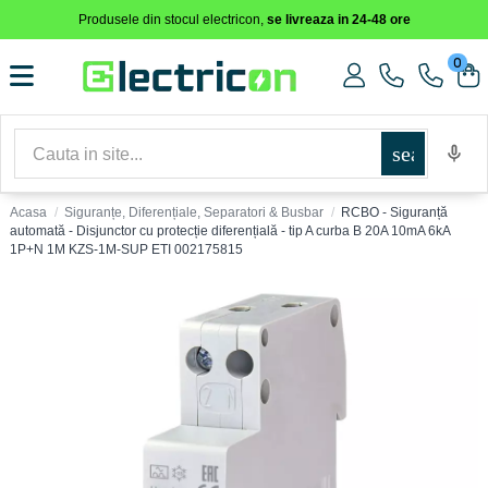
Produsele din stocul electricon,
se livreaza in 24-48 ore
0
search
Acasa
Siguranțe, Diferențiale, Separatori & Busbar
RCBO - Siguranță
automată - Disjunctor cu protecție diferențială - tip A curba B 20A 10mA 6kA
1P+N 1M KZS-1M-SUP ETI 002175815