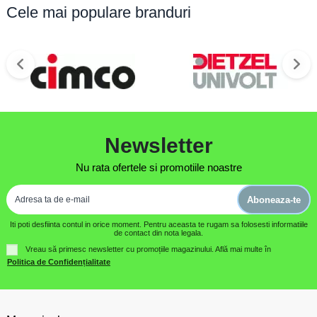
Proprietăți suplimentare
Cele mai populare branduri
- Indicator vizual de stare
- Carcasă autoextinctibilă
Newsletter
Nu rata ofertele si promotiile noastre
Aboneaza-te
Iti poti desfiinta contul in orice moment. Pentru aceasta te rugam sa folosesti informatiile
de contact din nota legala.
Vreau să primesc newsletter cu promoțiile magazinului. Află mai multe în
Politica de Confidențialitate