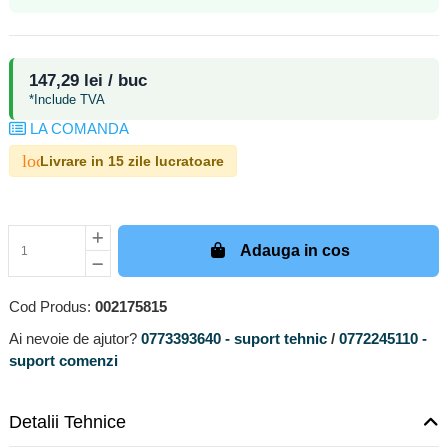
147,29 lei / buc
*Include TVA
LA COMANDA
local_shipping
Livrare in 15 zile lucratoare
Adauga in cos
Cod Produs:
002175815
Ai nevoie de ajutor?
0773393640 - suport tehnic
/
0772245110 -
suport comenzi
Detalii Tehnice