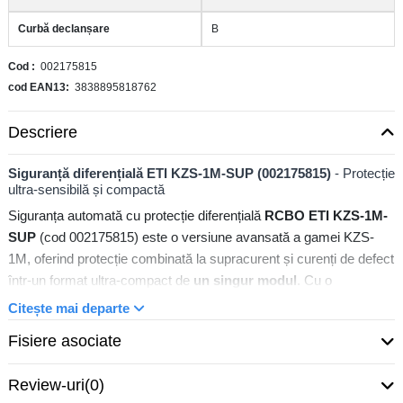
Curbă declanșare
B
Cod
002175815
cod EAN13
3838895818762
Descriere
Siguranță diferențială ETI KZS-1M-SUP (002175815)
- Protecție
ultra-sensibilă și compactă
Siguranța automată cu protecție diferențială
RCBO ETI KZS-1M-
SUP
(cod 002175815) este o versiune avansată a gamei KZS-
1M, oferind protecție combinată la supracurent și curenți de defect
într-un format ultra-compact de
un singur modul
. Cu o
sensibilitate foarte ridicată de
10mA
și o imunitate sporită la
Citește mai departe
declanșări intempestive (caracteristica SUP), este soluția ideală
Fisiere asociate
pentru aplicațiile cele mai critice.
Review-uri
(0)
RCBO 1M, B20, 10mA, Tip A
- Siguranță maximă, fără