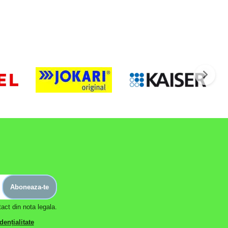
Aboneaza-te
act din nota legala.
dențialitate