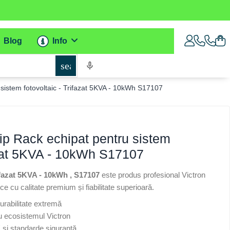
Blog
Info
search
u sistem fotovoltaic - Trifazat 5KVA - 10kWh S17107
tip Rack echipat pentru sistem
fazat 5KVA - 10kWh S17107
ifazat 5KVA - 10kWh , S17107
este produs profesional Victron
e cu calitate premium și fiabilitate superioară.
durabilitate extremă
u ecosistemul Victron
E și standarde siguranță