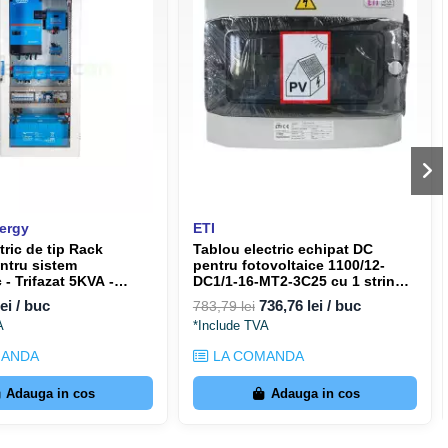
etice Profesionale
ințe autonome și instalații izolate
ațiuni comerciale și de agrement
isteme mobile cu cerințe energetice
comunicații cu necesitate de fiabilitate
nergy
ETI
tric de tip Rack
Tablou electric echipat DC
ntru sistem
pentru fotovoltaice 1100/12-
 - Trifazat 5KVA -
DC1/1-16-MT2-3C25 cu 1 string
7107
ETI 001107097
ei / buc
736,76 lei / buc
783,79 lei
A
*Include TVA
MANDA
LA COMANDA
Adauga in cos
Adauga in cos