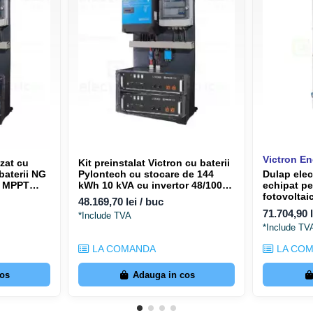
Aplicații în
Sisteme Energ
Sisteme off-grid pentru locu
Aplicații marine pe ambarc
Vehicule recreaționale și s
Instalații industriale și tele
Victron E
zat cu
Kit preinstalat Victron cu baterii
baterii NG
Pylontech cu stocare de 144
Dulap elec
1x MPPT
kWh 10 kVA cu invertor 48/10000
echipat pe
2x MPPT 250/100 integrat
fotovoltaic
48.169,70 lei / buc
10kWh S1
71.704,90 l
*Include TVA
*Include TV
LA COMANDA
LA CO
cos
Adauga in cos