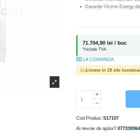
Garanție Victron Energy de
71.704,90 lei / buc
*Include TVA
LA COMANDA
local_shipping
Livrare in 15 zile lucratoa
Cod Produs:
S17107
Ai nevoie de ajutor?
0773393640