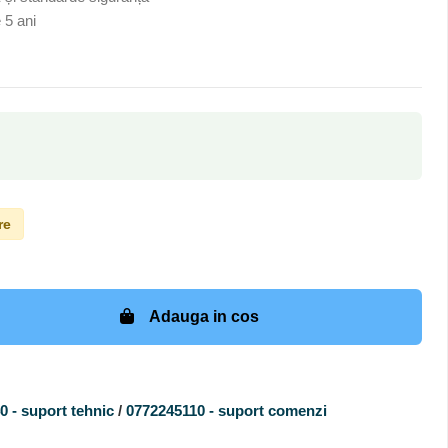
 5 ani
re
Adauga in cos
 - suport tehnic
/
0772245110 - suport comenzi