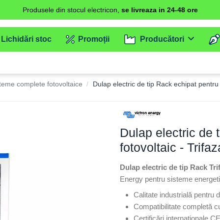
Produsele din stocul electricon,
se livreaza in 24-48 ore
Lichidări stoc
Promoții
Producători
isteme complete fotovoltaice
Dulap electric de tip Rack echipat pentr
Dulap electric de 
fotovoltaic - Tri
Dulap electric de tip Rack Tr
Energy pentru sisteme energetic
Calitate industrială pentru 
Compatibilitate completă c
Certificări internaționale C