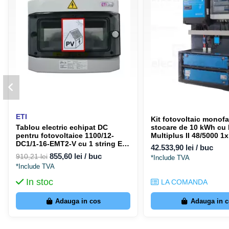
ETI
Kit fotovoltaic monofa
stocare de 10 kWh cu 
Tablou electric echipat DC
Multiplus II 48/5000 
pentru fotovoltaice 1100/12-
250/100
DC1/1-16-EMT2-V cu 1 string ETI
42.533,90 lei / buc
001107099
855,60 lei / buc
910,21 lei
*Include TVA
*Include TVA
In stoc
LA COMANDA
Adauga in cos
Adauga in 