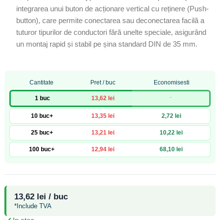
integrarea unui buton de acționare vertical cu reținere (Push-
button), care permite conectarea sau deconectarea facilă a
tuturor tipurilor de conductori fără unelte speciale, asigurând
un montaj rapid și stabil pe șina standard DIN de 35 mm.
Cantitate
Pret / buc
Economisesti
-
1 buc
13,62 lei
10 buc+
13,35 lei
2,72 lei
25 buc+
13,21 lei
10,22 lei
100 buc+
12,94 lei
68,10 lei
13,62 lei / buc
*Include TVA