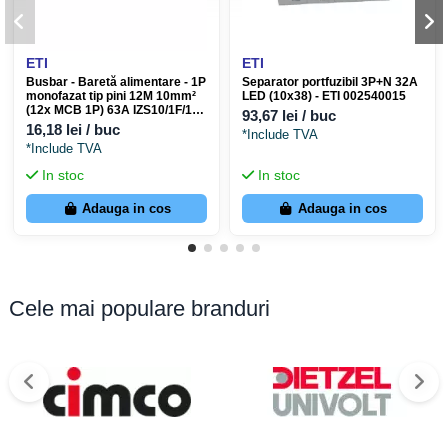
ETI
ETI
Busbar - Baretă alimentare - 1P
Separator portfuzibil 3P+N 32A
monofazat tip pini 12M 10mm²
LED (10x38) - ETI 002540015
(12x MCB 1P) 63A IZS10/1F/12 -
93,67 lei / buc
ETI 002921100
16,18 lei / buc
*Include TVA
*Include TVA
In stoc
In stoc
Adauga in cos
Adauga in cos
Cele mai populare branduri