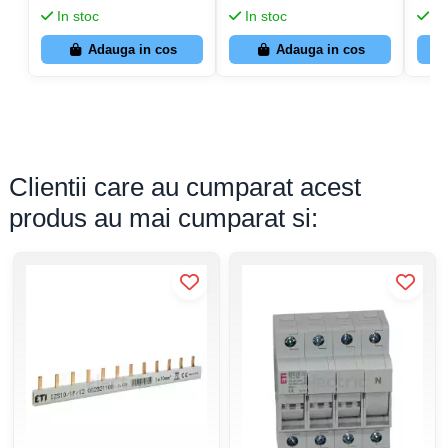
In stoc
In stoc
In
Adauga in cos
Adauga in cos
Clientii care au cumparat acest
produs au mai cumparat si: