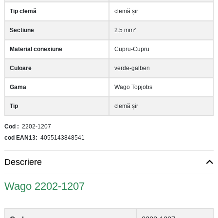
Tip clemă
clemă șir
Sectiune
2.5 mm²
Material conexiune
Cupru-Cupru
Culoare
verde-galben
Gama
Wago Topjobs
Tip
clemă șir
Cod
2202-1207
cod EAN13
4055143848541
Descriere
Wago 2202-1207