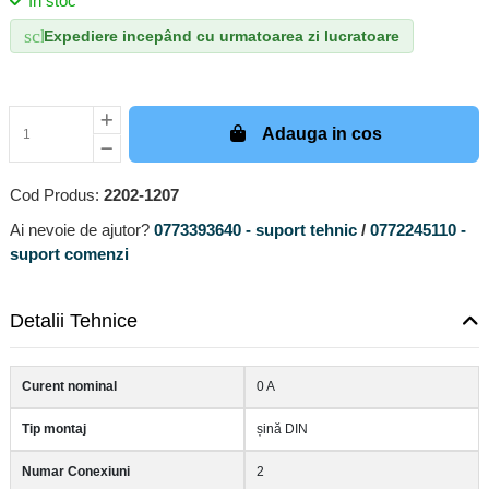
In stoc
schedule
Expediere incepând cu urmatoarea zi lucratoare
Adauga in cos
Cod Produs:
2202-1207
Ai nevoie de ajutor?
0773393640 - suport tehnic
/
0772245110 -
suport comenzi
Detalii Tehnice
Curent nominal
0 A
Tip montaj
șină DIN
Numar Conexiuni
2