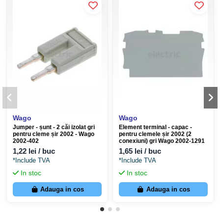
Număr conexiuni
2
Secțiune transversală nominală
2,5 mm²
Secțiunea transversală a
0,25 mm² ... 4 mm²
conductorului rigidă
22 ... 12 (convertit
Secțiune transversală AWG
conform IEC)
Wago
Wago
Secțiune transversală a
Jumper - șunt - 2 căi izolat gri
Element terminal - capac -
0,25 mm² ... 4 mm²
pentru cleme șir 2002 - Wago
pentru clemele șir 2002 (2
conductorului flexibil
2002-402
conexiuni) gri Wago 2002-1291
1,22 lei / buc
1,65 lei / buc
Secțiune transversală a
22 ... 12 (convertit
*Include TVA
*Include TVA
conductorului, flexibilă [AWG]
conform IEC)
In stoc
In stoc
Adauga in cos
Adauga in cos
culoare
galben-verde
material izolant
PA