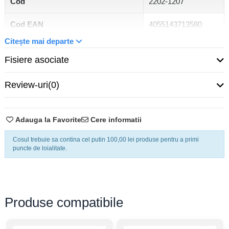
Cod
2202-1207
Cod EAN
4055143713580
Citește mai departe
Nivel
Clemă șir Wago
Fisiere asociate
Tip clemă șir
clemă șir de trecere
Review-uri
(0)
Montaj
șină DIN
Tensiune nominală la
Adauga la Favorite
Cere informatii
8 kV
supratensiune
Cosul trebuie sa contina cel putin 100,00 lei produse pentru a primi
puncte de loialitate.
Putere disipată
0,7666 W
Număr rânduri
1
Categoria de supratensiune
III
Produse compatibile
Grad de poluare
3