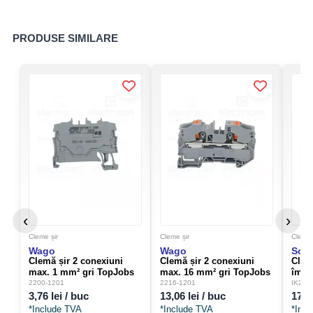
Curent nominal
24 A
PRODUSE SIMILARE
Voltaj nominal
800 V
Dimensiuni
Lățime
5,2 mm
Înălțime
48,5 mm
Adâncime
39,5 mm
‹
›
Adâncime de la marginea șinei DIN
32,9 mm
Cleme șir
Cleme șir
Cleme 
Wago
Wago
Sch
Clemă șir 2 conexiuni
Clemă șir 2 conexiuni
Clem
max. 1 mm² gri TopJobs
max. 16 mm² gri TopJobs
împă
Push-In - Wago 2200-1201
Push-In - Wago 2216-1201
max.
2200-1201
2216-1201
IK222
HTE 
3,76 lei / buc
13,06 lei / buc
17,6
*Include TVA
*Include TVA
*Inc