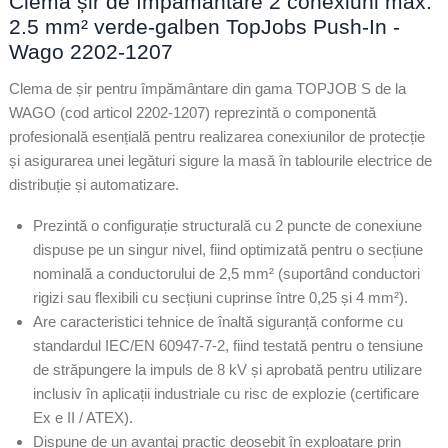
Clemă șir de împământare 2 conexiuni max.
2.5 mm² verde-galben TopJobs Push-In -
Wago 2202-1207
Clema de șir pentru împământare din gama TOPJOB S de la
WAGO (cod articol 2202-1207) reprezintă o componentă
profesională esențială pentru realizarea conexiunilor de protecție
și asigurarea unei legături sigure la masă în tablourile electrice de
distribuție și automatizare.
Prezintă o configurație structurală cu 2 puncte de conexiune
dispuse pe un singur nivel, fiind optimizată pentru o secțiune
nominală a conductorului de 2,5 mm² (suportând conductori
rigizi sau flexibili cu secțiuni cuprinse între 0,25 și 4 mm²).
Are caracteristici tehnice de înaltă siguranță conforme cu
standardul IEC/EN 60947-7-2, fiind testată pentru o tensiune
de străpungere la impuls de 8 kV și aprobată pentru utilizare
inclusiv în aplicații industriale cu risc de explozie (certificare
Ex e II / ATEX).
Dispune de un avantaj practic deosebit în exploatare prin