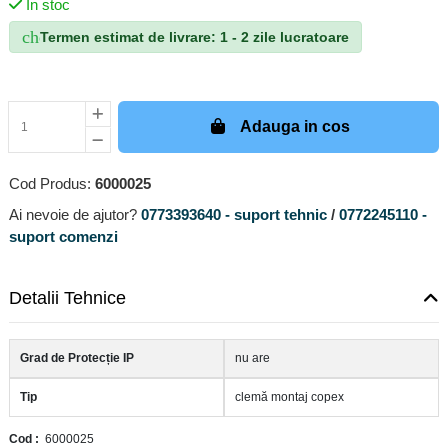
In stoc
check_circle
Termen estimat de livrare: 1 - 2 zile lucratoare
Adauga in cos
Cod Produs:
6000025
Ai nevoie de ajutor?
0773393640 - suport tehnic
/
0772245110 -
suport comenzi
Detalii Tehnice
Grad de Protecție IP
nu are
Tip
clemă montaj copex
Cod
6000025