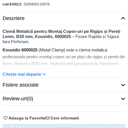
cod EAN13
5205650119576
Descriere
Clemă Metalică pentru Montaj Copex-uri pe Rigips și Pereți
Lemn, Ø20 mm, Kouvidis, 6000025
– Fixare Rapida și Sigura
fara Perforare.
Kouvidis 6000025
(Metal Clamp) este o clema metalica
profesionala pentru montaj copex-uri pe placi de rigips și pereți din
lemn, diametru Ø20 mm. Material oțel galvanizat tip Sendzimir -
protecție antioxidanta maxima și durabilitate 25+ ani. Design
Citește mai departe
special cu trei cârlige curbe non-traumatizante și crestături
speciale - montaj cu un singur ciocan fara perforare. Ideal pentru
Fisiere asociate
instalații cu tuburi SILCOR PLUS, SIFLEX PLUS, SUPERSOL
PLUS și SUPERFLEX PLUS in medii rezidențiale, comerciale și
Review-uri
(0)
industriale ușoare (320N protecție mecanica).
Adauga la Favorite
Cere informatii
Clemă Metalică Ø20 mm – Montaj Rapid Fara Perforare pe
Rigips și Lemn