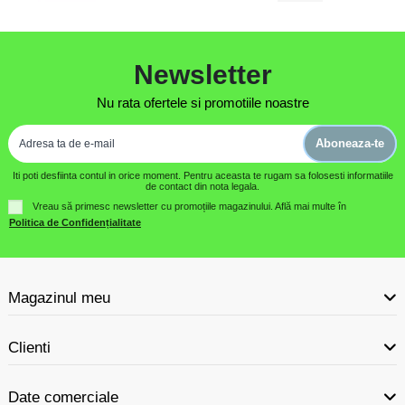
Protecție tub
ciocan
Temperatura de
-20°C ... +60°C
funcționare
Newsletter
Rezistență la
Excelentă - galvanizare Sendzimir rezista
Nu rata ofertele si promotiile noastre
umiditate
umiditate
Rezistență UV
Bună - oțel galvanizat rezista soare intens
Aboneaza-te
Standarde de
EN 61386.25
Iti poti desfiinta contul in orice moment. Pentru aceasta te rugam sa folosesti informatiile
aplicare
de contact din nota legala.
Certificări
CE compliant, RoHS
Vreau să primesc newsletter cu promoțiile magazinului. Află mai multe în
Politica de Confidențialitate
Greutate brută
10 g
Caracteristici Constructive Premium
Magazinul meu
Oțel galvanizat Sendzimir - protecție antioxidanta maxima cu
Clienti
aluminiu integrat.
Trei cârlige inginerești - doua curbe (non-traumatizante) +
Date comerciale
una verticala (rezistență).