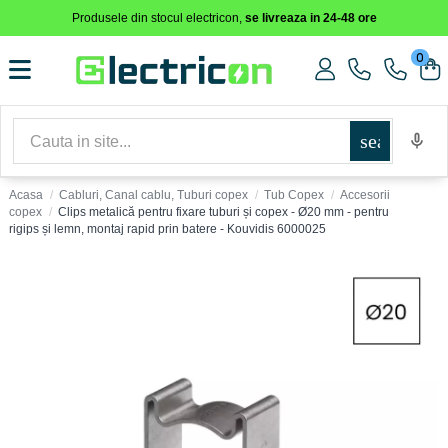
Produsele din stocul electricon,
se livreaza in 24-48 ore
0
search
Acasa
Cabluri, Canal cablu, Tuburi copex
Tub Copex
Accesorii
copex
Clips metalică pentru fixare tuburi și copex - Ø20 mm - pentru
rigips și lemn, montaj rapid prin batere - Kouvidis 6000025