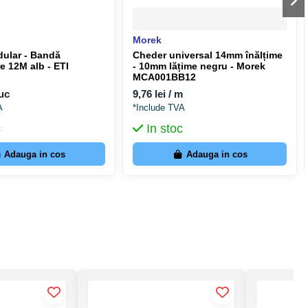
Morek
ular - Bandă
Cheder universal 14mm înălțime
e 12M alb - ETI
- 10mm lățime negru - Morek
2
MCA001BB12
buc
9,76 lei / m
A
*Include TVA
c
In stoc
Adauga in cos
Adauga in cos