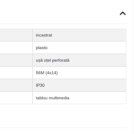
incastrat
plastic
ușă oțel perforată
56M (4x14)
IP30
tablou multimedia