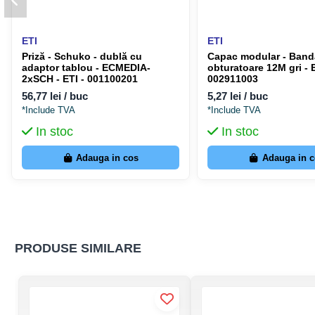
ETI
ETI
Priză - Schuko - dublă cu
Capac modular - Band
adaptor tablou - ECMEDIA-
obturatoare 12M gri - 
2xSCH - ETI - 001100201
002911003
56,77 lei / buc
5,27 lei / buc
*Include TVA
*Include TVA
In stoc
In stoc
Adauga in cos
Adauga in 
PRODUSE SIMILARE