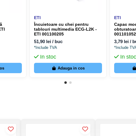
ETI
ETI
ă
Încuietoare cu chei pentru
Capac mod
ETI
tablouri multimedia ECG-L2K -
obturatoar
ETI 001100205
00110105
51,90 lei / buc
3,79 lei / 
*Include TVA
*Include TV
In stoc
In sto
cos
Adauga in cos