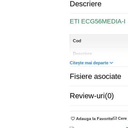
Descriere
ETI ECG56MEDIA-I
Cod
Descriere
Citește mai departe
Greutate
Fisiere asociate
Nivel
Tip montaj
Review-uri
(0)
Grad de protecție IP
Număr de rânduri
Cere 
Adauga la Favorite