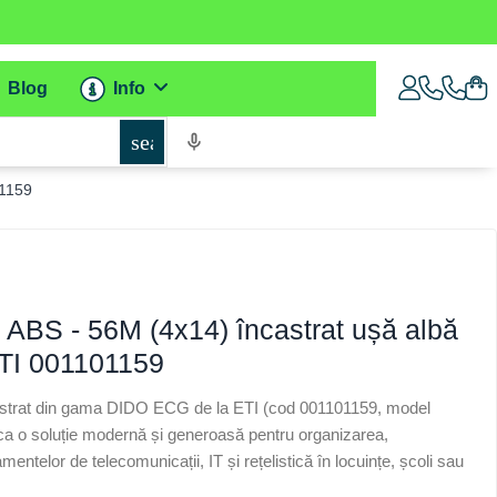
Blog
Info
search
01159
 ABS - 56M (4x14) încastrat ușă albă
I 001101159
ncastrat din gama DIDO ECG de la ETI (cod 001101159, model
a o soluție modernă și generoasă pentru organizarea,
mentelor de telecomunicații, IT și rețelistică în locuințe, școli sau