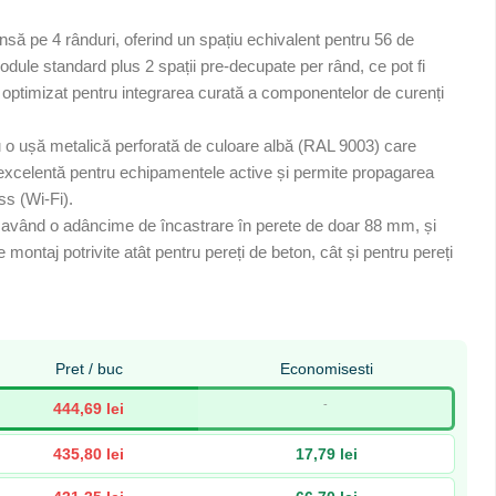
nsă pe 4 rânduri, oferind un spațiu echivalent pentru 56 de
dule standard plus 2 spații pre-decupate per rând, ce pot fi
nd optimizat pentru integrarea curată a componentelor de curenți
u o ușă metalică perforată de culoare albă (RAL 9003) care
ă excelentă pentru echipamentele active și permite propagarea
ss (Wi-Fi).
, având o adâncime de încastrare în perete de doar 88 mm, și
 montaj potrivite atât pentru pereți de beton, cât și pentru pereți
Pret / buc
Economisesti
-
444,69 lei
435,80 lei
17,79 lei