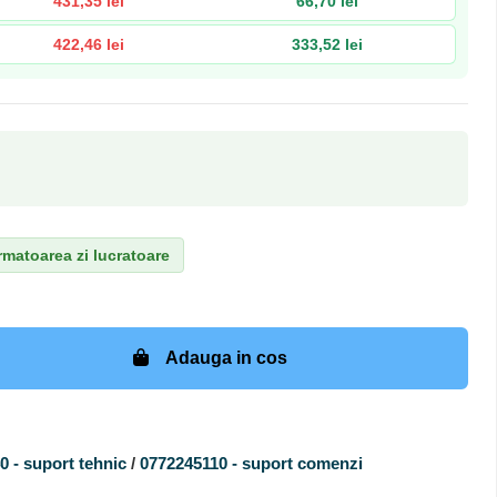
431,35 lei
66,70 lei
422,46 lei
333,52 lei
matoarea zi lucratoare
Adauga in cos
 - suport tehnic
/
0772245110 - suport comenzi