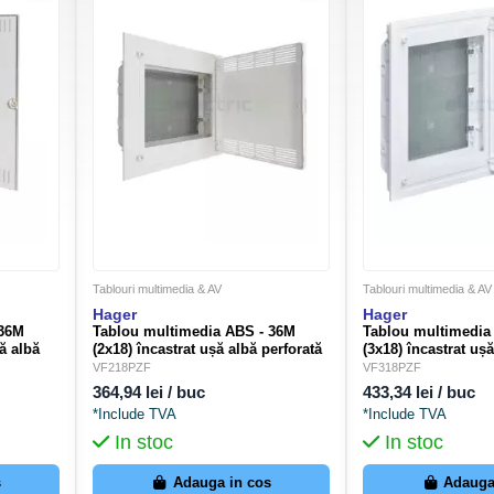
Tablouri multimedia & AV
Tablouri multimedia & AV
Hager
Hager
 36M
Tablou multimedia ABS - 36M
Tablou multimedia
șă albă
(2x18) încastrat ușă albă perforată
(3x18) încastrat uș
36NW
Golf Hager VF218PZF
Golf Hager VF318
VF218PZF
VF318PZF
364,94 lei / buc
433,34 lei / buc
*Include TVA
*Include TVA
In stoc
In stoc
s
Adauga in cos
Adauga