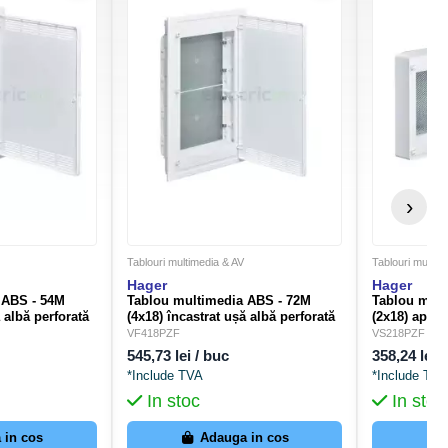
›
Tablouri multimedia & AV
Tablouri multim
Hager
Hager
 ABS - 54M
Tablou multimedia ABS - 72M
Tablou mult
ă albă perforată
(4x18) încastrat ușă albă perforată
(2x18) apare
PZF
Golf Hager VF418PZF
Golf Hager
VF418PZF
VS218PZF
545,73 lei / buc
358,24 lei 
*Include TVA
*Include TVA
In stoc
In stoc
 in cos
Adauga in cos