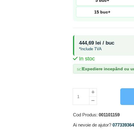
5 buc+
15 buc+
444,69 lei / buc
*Include TVA
In stoc
schedule
Expediere incepând cu ur
Cod Produs:
001101159
Ai nevoie de ajutor?
0773393640