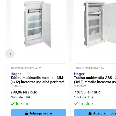
‹
Tablouri multimedia & AV
Tablouri multimedia & AV
Hager
Hager
Tablou multimedia metalic - 48M
Tablou multimedia ABS -
(4x12) încastrat ușă albă perforată
(3x12) metalic încastrat u
Volta Hager VU48NW
perforată Volta Hager VU
VU48NW
VU36NW
790,86 lei / buc
730,95 lei / buc
*Include TVA
*Include TVA
In stoc
In stoc
Adauga in cos
Adauga in co