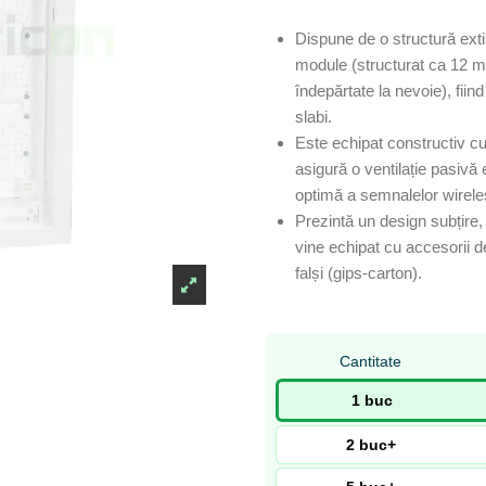
Dispune de o structură exti
module (structurat ca 12 mo
îndepărtate la nevoie), fii
slabi.
Este echipat constructiv c
asigură o ventilație pasiv
optimă a semnalelor wirele
Prezintă un design subțire
vine echipat cu accesorii de
falși (gips-carton).
Cantitate
1 buc
2 buc+