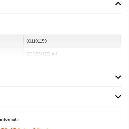
001101159
ECG56MEDIA-I
3.5kg
Cutii de plastic aplicate IP30
încastrat
IP30
4
informatii