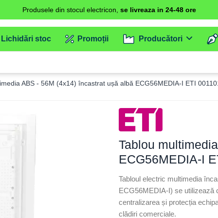
Produsele din stocul electricon,
se livreaza in 24-48 ore
Lichidări stoc
Promoții
Producători
timedia ABS - 56M (4x14) încastrat ușă albă ECG56MEDIA-I ETI 0011
Tablou multimedia
ECG56MEDIA-I ET
Tabloul electric multimedia î
ECG56MEDIA-I) se utilizează c
centralizarea și protecția echipa
clădiri comerciale.