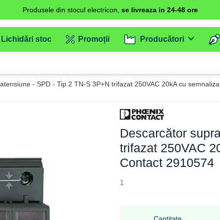
Produsele din stocul electricon,
se livreaza in 24-48 ore
Lichidări stoc
Promoții
Producători
atensiune - SPD - Tip 2 TN-S 3P+N trifazat 250VAC 20kA cu semnaliz
Descarcător supr
trifazat 250VAC 2
Contact 2910574
1
Cantitate