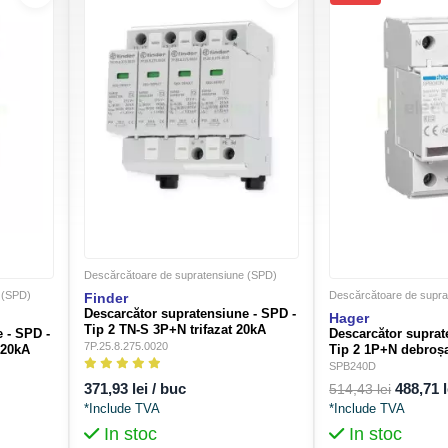
Secțiuine transversală
Greutate netă
Greutate brută
Descărcătoare de supratensiune (SPD)
 (SPD)
Descărcătoare de supra
Finder
Descarcător supratensiune - SPD -
Hager
Tip 2 TN-S 3P+N trifazat 20kA
 - SPD -
Descarcător suprat
275VAC 4M - Finder
7P.25.8.275.0020
 20kA
Tip 2 1P+N debroș
7P.25.8.275.0020
2M - Hager SPB24
SPB240D
371,93 lei / buc
488,71 l
514,43 lei
*Include TVA
*Include TVA
In stoc
In stoc