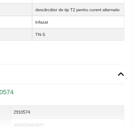
descărcător de tip T2 pentru curent alternativ
trifazat
TN-S
10574
2910574
4055626462677