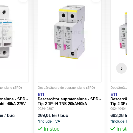
- conductor flexibil: 1.5 → 25 mm²
- conductor rigid: 1,5 → 35 mm²
402 g
420 g
›
tensiune (SPD)
Descărcătoare de supratensiune (SPD)
Descărcătoare 
ETI
ETI
ensiune - SPD -
Descarcător supratensiune - SPD -
Descarcător
abil 40kA 275V
Tip 2 1P+N TNS 20kA/40kA
Tip 2 3P+N
0D
275VAC 2M - debroșabil - ETI -
275VAC 4M c
002440397
002440404
002440397
002440404
ei / buc
269,01 lei / buc
693,28 lei 
*Include TVA
*Include TVA
In stoc
In stoc