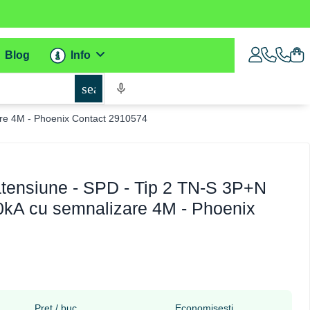
Blog
Info
search
are 4M - Phoenix Contact 2910574
atensiune - SPD - Tip 2 TN-S 3P+N
0kA cu semnalizare 4M - Phoenix
Pret / buc
Economisesti