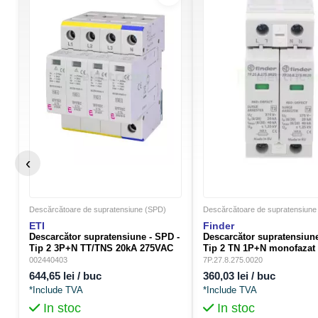
‹
Descărcătoare de supratensiune (SPD)
Descărcătoare de supratensiune
ETI
Finder
Descarcător supratensiune - SPD -
Descarcător supratensiune
Tip 2 3P+N TT/TNS 20kA 275VAC
Tip 2 TN 1P+N monofazat
4M - ETI 002440403
275VAC 2M - Finder
002440403
7P.27.8.275.0020
7P.27.8.275.0020
644,65 lei / buc
360,03 lei / buc
*Include TVA
*Include TVA
In stoc
In stoc