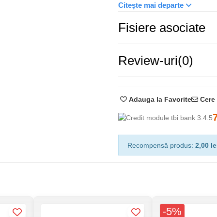
Citește mai departe
Descriere
Fisiere asociate
Semnalizabil
Curent nominal de sarcină
Review-uri
(0)
Tip descărcător
Numar poli
Cere 
Adauga la Favorite
Frecvență nominală
Tensiune de funcționare
Recompensă produs:
2,00 le
Curent funcționare
Culoare
-5%