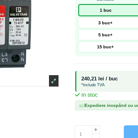
1 buc
3 buc+
5 buc+
15 buc+
240,21 lei / buc
*Include TVA
In stoc
schedule
Expediere incepând cu ur