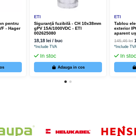
ETI
ETI
on pentru
Siguranță fuzibilă - CH 10x38mm
Tablou ele
 VF - Hager
gPV 15A/1000VDC - ETI
exterior I
002625080
aparent u
12PT ETI 
18,18 lei / buc
145,46 lei
*Include TVA
*Include TV
In stoc
In sto
cos
Adauga in cos