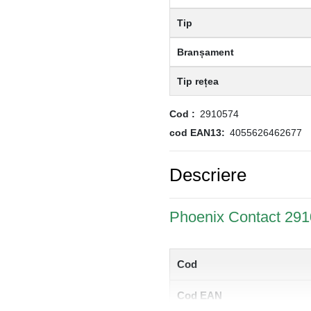
Tip
Branșament
Tip rețea
Cod
2910574
cod EAN13
4055626462677
Descriere
Phoenix Contact 29
Cod
Cod EAN