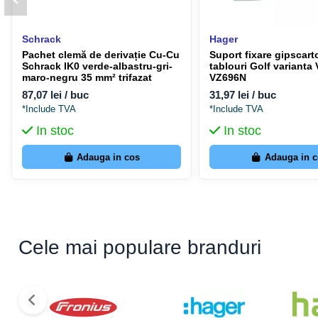
Schrack
Hager
Pachet clemă de derivație Cu-Cu
Suport fixare gipscart
Schrack IK0 verde-albastru-gri-
tablouri Golf varianta
maro-negru 35 mm² trifazat
VZ696N
87,07 lei / buc
31,97 lei / buc
*Include TVA
*Include TVA
In stoc
In stoc
Adauga in cos
Adauga in 
Cele mai populare branduri