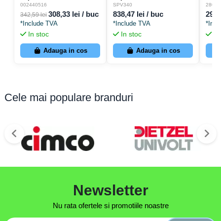
Tip 2 3P broșabil cu
Tip 2 3P 1170VDC 20kA
Tip 
002440516
SPV340
28006
semnalizare 1100VDC
3M pentru panouri
pent
308,33 lei / buc
838,47 lei / buc
296,
342,59 lei
20kA pentru panouri
fotovoltaice - Hager
fotov
*Include TVA
*Include TVA
*Inc
fotovoltaice - ETI
SPV340
Cont
In stoc
In stoc
In
002440516
Adauga in cos
Adauga in cos
Cele mai populare branduri
Newsletter
Nu rata ofertele si promotiile noastre