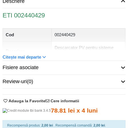
Descriere
ETI 002440429
Cod
002440429
Descarcator PV pentru sisteme
Descriere
fotovoltaice ETI
Citește mai departe
Fisiere asociate
Tip tensiune intrare
DC
Funcții
SPD
Review-uri
(0)
Mărime (în module în
3
tablou)
Adauga la Favorite
Cere informatii
78.81 lei x 4 luni
Grad de protecție IP
IP 20
Nivel de protecție
Recompensă produs:
2,00 lei
. Recompensă comandă:
2,00 lei
.