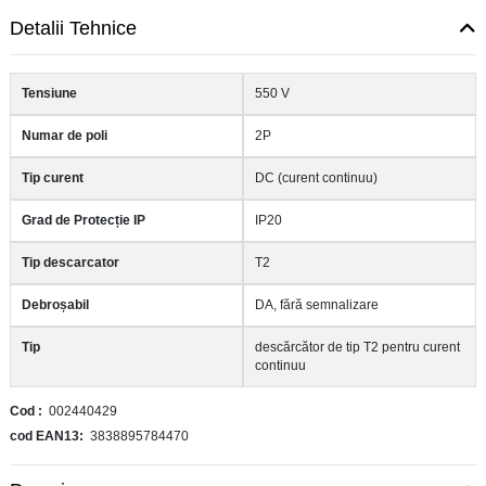
Detalii Tehnice
Tensiune
550 V
Numar de poli
2P
Tip curent
DC (curent continuu)
Grad de Protecție IP
IP20
Tip descarcator
T2
Debroșabil
DA, fără semnalizare
Tip
descărcător de tip T2 pentru curent
continuu
Cod
002440429
cod EAN13
3838895784470