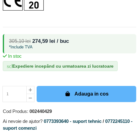
274,59 lei / buc
305,10 lei
*Include TVA
In stoc
schedule
Expediere incepând cu urmatoarea zi lucratoare
Adauga in cos
Cod Produs:
002440429
Ai nevoie de ajutor?
0773393640 - suport tehnic
/
0772245110 -
suport comenzi