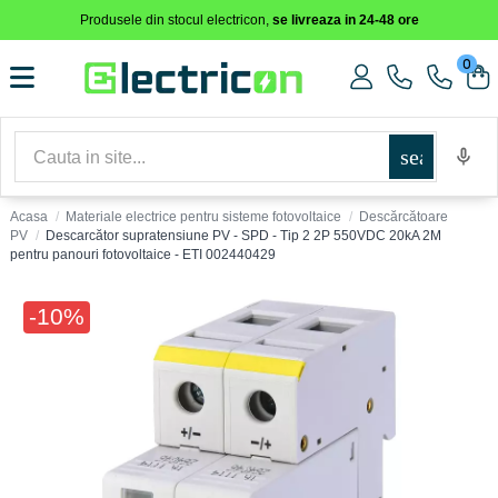
Produsele din stocul electricon,
se livreaza in 24-48 ore
0
search
Acasa
Materiale electrice pentru sisteme fotovoltaice
Descărcătoare
PV
Descarcător supratensiune PV - SPD - Tip 2 2P 550VDC 20kA 2M
pentru panouri fotovoltaice - ETI 002440429
-10%